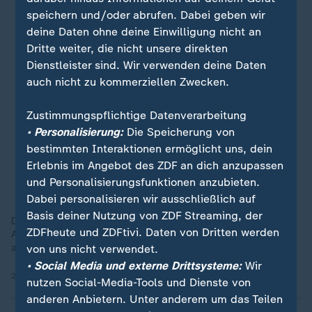
speichern und/oder abrufen. Dabei geben wir
deine Daten ohne deine Einwilligung nicht an
Dritte weiter, die nicht unsere direkten
Dienstleister sind. Wir verwenden deine Daten
auch nicht zu kommerziellen Zwecken.
Zustimmungspflichtige Datenverarbeitung
• Personalisierung:
Die Speicherung von
bestimmten Interaktionen ermöglicht uns, dein
Erlebnis im Angebot des ZDF an dich anzupassen
und Personalisierungsfunktionen anzubieten.
Dabei personalisieren wir ausschließlich auf
Basis deiner Nutzung von ZDF Streaming, der
Die Haltelinie stützt den sogenannten Rentenwert. Das kann
ZDFheute und ZDFtivi. Daten von Dritten werden
Altersarmut verhindern helfen. Noch mehr aber profitiert eine
andere Gruppe. Wichtig ist es, Rentenpunkte zu sammeln.
von uns nicht verwendet.
• Social Media und externe Drittsysteme:
Wir
25.11.2025 | 1:51 min
nutzen Social-Media-Tools und Dienste von
anderen Anbietern. Unter anderem um das Teilen