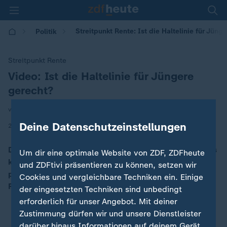
Streitpunkt Rente: Ist die Haltelinie für Jüng
Politik
Streitpunkt Rente
Video: Ist die Haltelinie für Jüngere
:
gerecht?
von Daniel Pontzen
Deine Datenschutzeinstellungen
|
25.11.2025 | 17:00
Die Haltelinie stützt den sogenannten Rentenwert. Das
Um dir eine optimale Website von ZDF, ZDFheute
kann Altersarmut verhindern helfen. Noch mehr aber
und ZDFtivi präsentieren zu können, setzen wir
profitiert eine andere Gruppe. Wichtig ist es,
Cookies und vergleichbare Techniken ein. Einige
Rentenpunkte zu sammeln.
der eingesetzten Techniken sind unbedingt
erforderlich für unser Angebot. Mit deiner
Zustimmung dürfen wir und unsere Dienstleister
darüber hinaus Informationen auf deinem Gerät