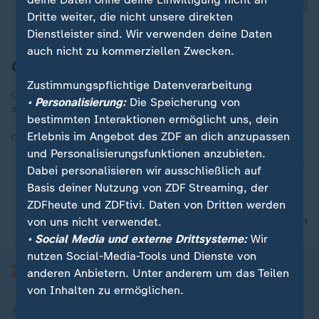
Dritte weiter, die nicht unsere direkten
Dienstleister sind. Wir verwenden deine Daten
auch nicht zu kommerziellen Zwecken.
Christian Lindner (FDP)
Zustimmungspflichtige Datenverarbeitung
Christian Lindner, Ex-Finanzminister, ist seit Januar 2026
• Personalisierung:
Die Speicherung von
stellvertretender Vorstandsvorsitzender der Autoland AG.
bestimmten Interaktionen ermöglicht uns, dein
Erlebnis im Angebot des ZDF an dich anzupassen
Quelle:
dpa
und Personalisierungsfunktionen anzubieten.
Dabei personalisieren wir ausschließlich auf
Basis deiner Nutzung von ZDF Streaming, der
ZDFheute und ZDFtivi. Daten von Dritten werden
nach oben
von uns nicht verwendet.
• Social Media und externe Drittsysteme:
Wir
nutzen Social-Media-Tools und Dienste von
anderen Anbietern. Unter anderem um das Teilen
von Inhalten zu ermöglichen.