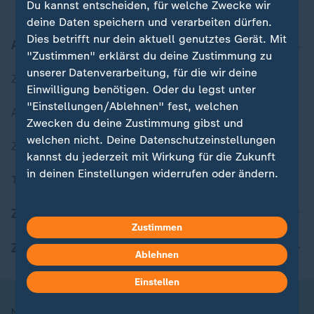
Du kannst entscheiden, für welche Zwecke wir
deine Daten speichern und verarbeiten dürfen.
Dies betrifft nur dein aktuell genutztes Gerät. Mit
Aktuell bei ZDFheute
"Zustimmen" erklärst du deine Zustimmung zu
unserer Datenverarbeitung, für die wir deine
Zuletzt veröffentlicht
Einwilligung benötigen. Oder du legst unter
"Einstellungen/Ablehnen" fest, welchen
Aktuelle Sendungs-Videos
Zwecken du deine Zustimmung gibst und
welchen nicht. Deine Datenschutzeinstellungen
ZDFheute Stories
kannst du jederzeit mit Wirkung für die Zukunft
in deinen Einstellungen widerrufen oder ändern.
Themen im Überblick
Hier findest du das Impressum.
ZDFheute Update
Weitere Informationen findest du in unserer
Zustimmen
Datenschutzerklärung.
ZDFheute Apps
Ablehnen
Einstellen
Nutzungsbedingungen
Datenschutz
Datenschutzeinstellungen