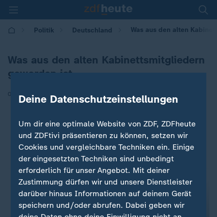
Was aus den alten Kabinett
Politik
Deutschland
Was aus den alten Kabinettsmitgliedern
geworden ist.
|
07.10.2025 | 14:17
Deine Datenschutzeinstellungen
Um dir eine optimale Website von ZDF, ZDFheute
und ZDFtivi präsentieren zu können, setzen wir
Cookies und vergleichbare Techniken ein. Einige
der eingesetzten Techniken sind unbedingt
erforderlich für unser Angebot. Mit deiner
Zustimmung dürfen wir und unsere Dienstleister
darüber hinaus Informationen auf deinem Gerät
speichern und/oder abrufen. Dabei geben wir
deine Daten ohne deine Einwilligung nicht an