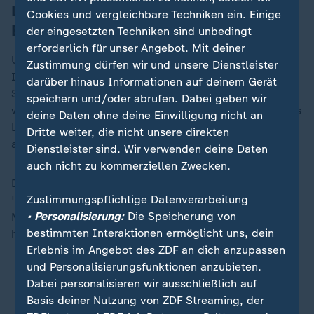
Landratsamt ließ Ausstellung kurz vor
Cookies und vergleichbare Techniken ein. Einige
Eröffnung abbauen
der eingesetzten Techniken sind unbedingt
erforderlich für unser Angebot. Mit deiner
Ursprünglich sollte die Ausstellung im Rahmen der
Zustimmung dürfen wir und unsere Dienstleister
Interkulturellen Woche im Foyer des Landratsamtes
darüber hinaus Informationen auf deinem Gerät
Sächsische Schweiz-Osterzgebirge in Pirna gezeigt
speichern und/oder abrufen. Dabei geben wir
werden. Nach Beschwerden von Bürgern entschied das
deine Daten ohne deine Einwilligung nicht an
Landratsamt in der vergangenen Woche, sie wieder
Dritte weiter, die nicht unsere direkten
abzubauen.
Dienstleister sind. Wir verwenden deine Daten
auch nicht zu kommerziellen Zwecken.
Die Behörde begründete dies mit vermeintlichem
Zustimmungspflichtige Datenverarbeitung
"Unmut und Unverständnis von Bürgern und
• Personalisierung:
Die Speicherung von
Mitarbeitern", die die Präsentation hervorgerufen
bestimmten Interaktionen ermöglicht uns, dein
hätten. Der vorzeitige Abbau löste heftige Kritik aus.
Erlebnis im Angebot des ZDF an dich anzupassen
und Personalisierungsfunktionen anzubieten.
Pirna entfernt Ausstellung über Geflüchtete
Dabei personalisieren wir ausschließlich auf
Basis deiner Nutzung von ZDF Streaming, der