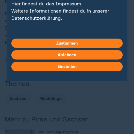
Regenbogenfahne zum CSD
Hier findest du das Impressum.
Weitere Informationen findest du in unserer
Pirna am Tor zur Sächsischen Schweiz hat einen
AfD
-
Datenschutzerklärung.
nahen Oberbürgermeister. Er sorgte zuletzt für
Schlagzeilen, als er zum Christopher Street Day
verbot, am Rathaus wie in den Vorjahren die
Regenbogenfahne zu hissen.
Zustimmen
Ablehnen
Quelle:
dpa, epd
Einstellen
Themen
Sachsen
Flüchtlinge
Mehr zu Pirna und Sachsen
:
Vor Eröffnung abgebaut