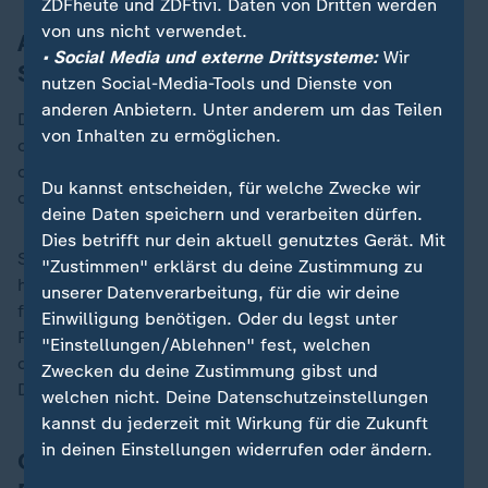
ZDFheute und ZDFtivi. Daten von Dritten werden
von uns nicht verwendet.
Ausstellung bereits an anderen Orten in
• Social Media und externe Drittsysteme:
Wir
Sachsen
nutzen Social-Media-Tools und Dienste von
anderen Anbietern. Unter anderem um das Teilen
Die vom Flüchtlingsunterstützerkreis Schwarzenberg
von Inhalten zu ermöglichen.
organisierte Wanderausstellung wurde seit Juli 2023
ohne Probleme an anderen Orten in Sachsen gezeigt,
Du kannst entscheiden, für welche Zwecke wir
darunter im Landtag.
deine Daten speichern und verarbeiten dürfen.
Dies betrifft nur dein aktuell genutztes Gerät. Mit
Sie soll Vorurteile gegenüber Geflüchteten abbauen
"Zustimmen" erklärst du deine Zustimmung zu
helfen, über deren Sorgen und Ängste informieren und
unserer Datenverarbeitung, für die wir deine
für mehr Verständnis und Akzeptanz werben. Die
Einwilligung benötigen. Oder du legst unter
Porträtierten berichten von ihrem Leben in der Heimat,
"Einstellungen/Ablehnen" fest, welchen
den Gründen zur Flucht sowie ihren Erfahrungen in
Zwecken du deine Zustimmung gibst und
Deutschland.
welchen nicht. Deine Datenschutzeinstellungen
kannst du jederzeit mit Wirkung für die Zukunft
in deinen Einstellungen widerrufen oder ändern.
Oberbürgermeister verbot