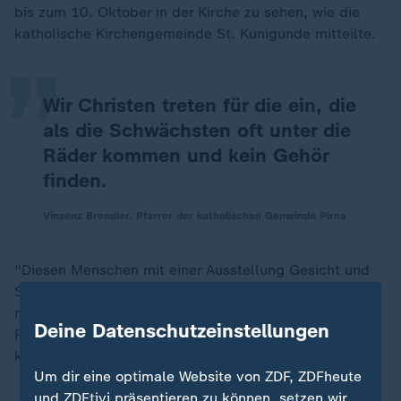
„
bis zum 10. Oktober in der Kirche zu sehen, wie die
katholische Kirchengemeinde St. Kunigunde mitteilte.
Wir Christen treten für die ein, die
als die Schwächsten oft unter die
Räder kommen und kein Gehör
finden.
Vinzenz Brendler, Pfarrer der katholischen Gemeinde Pirna
"Diesen Menschen mit einer Ausstellung Gesicht und
Stimme zu geben, ist in einer christlichen Gemeinde
nicht nur möglich, sondern auch geboten", schrieb
Deine Datenschutzeinstellungen
Pfarrer Vinzenz Brendler auf der Homepage der
katholischen Gemeinde.
Um dir eine optimale Website von ZDF, ZDFheute
und ZDFtivi präsentieren zu können, setzen wir