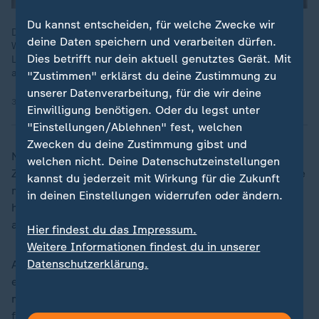
Du kannst entscheiden, für welche Zwecke wir
Die Gen Z fordert flexible Arbeitszeiten, Homeoffice und mehr
deine Daten speichern und verarbeiten dürfen.
Work-Life-Balance, Millenials warnen vor fehlender
Dies betrifft nur dein aktuell genutztes Gerät. Mit
Leistungsbereitschaft. Bei Sag’s mir treffen die Generationen
aufeinander.
"Zustimmen" erklärst du deine Zustimmung zu
unserer Datenverarbeitung, für die wir deine
30.10.2024 | 23:43 min
Einwilligung benötigen. Oder du legst unter
"Einstellungen/Ablehnen" fest, welchen
Zwecken du deine Zustimmung gibst und
Nach dem dort geltenden Tarifvertrag gibt es einen
welchen nicht. Deine Datenschutzeinstellungen
Zuschlag von 30 Prozent für Überstunden, die über die
kannst du jederzeit mit Wirkung für die Zukunft
monatliche Arbeitszeit eines Vollzeitbeschäftigten
in deinen Einstellungen widerrufen oder ändern.
hinaus geleistet werden - und nicht durch Freizeit
ausgeglichen werden können.
Hier findest du das Impressum.
Weitere Informationen findest du in unserer
Datenschutzerklärung.
Alternativ zur Auszahlung des Zuschlags ist eine
entsprechende Zeitgutschrift im Arbeitszeitkonto
möglich. Gestritten wurde um rund 129 Überstunden,
für die die Frau weder einen Zuschlag noch eine