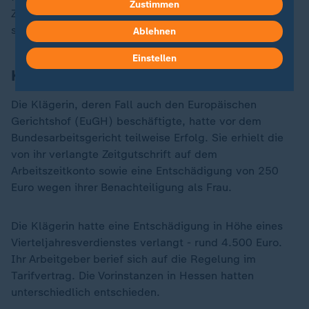
Zustimmen
Zeitgutschrift erhielt. Sie fühlte sich als Teilzeitkraft
sowie als Frau dadurch benachteiligt.
Ablehnen
Einstellen
Klägerin erhält Zeitguthaben und Geld
Die Klägerin, deren Fall auch den Europäischen
Gerichtshof (EuGH) beschäftigte, hatte vor dem
Bundesarbeitsgericht teilweise Erfolg. Sie erhielt die
von ihr verlangte Zeitgutschrift auf dem
Arbeitszeitkonto sowie eine Entschädigung von 250
Euro wegen ihrer Benachteiligung als Frau.
Die Klägerin hatte eine Entschädigung in Höhe eines
Vierteljahresverdienstes verlangt - rund 4.500 Euro.
Ihr Arbeitgeber berief sich auf die Regelung im
Tarifvertrag. Die Vorinstanzen in Hessen hatten
unterschiedlich entschieden.