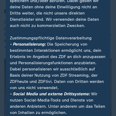
speichern und/oder abrufen. Dabei geben wir
deine Daten ohne deine Einwilligung nicht an
Präzedenzfall aus Hessen
Dritte weiter, die nicht unsere direkten
Dienstleister sind. Wir verwenden deine Daten
Der Präzedenzfall für das Grundsatzurteil kommt aus
auch nicht zu kommerziellen Zwecken.
Hessen
- und spielt bei einem ambulanten
Dialyseanbieter mit mehr als 5.000 Arbeitnehmern. Die
Zustimmungspflichtige Datenverarbeitung
Klägerin arbeitet als Pflegekraft in Teilzeit im Umfang
• Personalisierung:
Die Speicherung von
von 40 Prozent eines Vollzeitbeschäftigten.
bestimmten Interaktionen ermöglicht uns, dein
Erlebnis im Angebot des ZDF an dich anzupassen
und Personalisierungsfunktionen anzubieten.
Dabei personalisieren wir ausschließlich auf
Basis deiner Nutzung von ZDF Streaming, der
ZDFheute und ZDFtivi. Daten von Dritten werden
von uns nicht verwendet.
• Social Media und externe Drittsysteme:
Wir
nutzen Social-Media-Tools und Dienste von
anderen Anbietern. Unter anderem um das Teilen
von Inhalten zu ermöglichen.