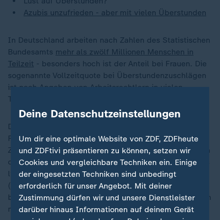
Lust auf Überstunden?
Azubis unzufrieden - aber mit vielen Überstunden
In Deutschland arbeiten nach Zahlen des Statistischen
Bundesamts
mehr als zwölf Millionen Menschen in
Teilzeit
- besonders hoch ist der Anteil bei Frauen. Die
sogenannte Vollzeitquote bei Überstundenzuschlägen
ist nach Angaben von Arbeitsrechtlern in vielen
Tarifverträgen enthalten.
Deine Datenschutzeinstellungen
Die Bundesarbeitsrichter entschieden auch, dass beim
Fehlen sachlicher Gründe für die bisherige
Um dir eine optimale Website von ZDF, ZDFheute
Zuschlagsregelung bei Teilzeit regelmäßig auch gegen
und ZDFtivi präsentieren zu können, setzen wir
den Gleichbehandlungsgrundsatz verstoßen werde. Es
Cookies und vergleichbare Techniken ein. Einige
liege eine "mittelbare Benachteiligung wegen des
der eingesetzten Techniken sind unbedingt
(weiblichen) Geschlechts vor, wenn innerhalb der
erforderlich für unser Angebot. Mit deiner
betroffenen Gruppe der Teilzeitbeschäftigten erheblich
Zustimmung dürfen wir und unsere Dienstleister
mehr Frauen als Männer vertreten sind", erklärten sie.
darüber hinaus Informationen auf deinem Gerät