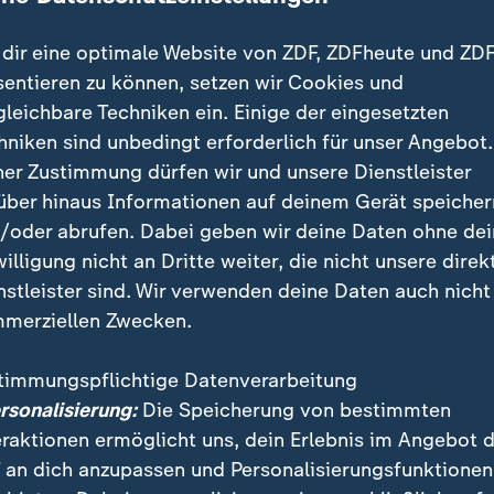
dir eine optimale Website von ZDF, ZDFheute und ZDF
 Angreifer von Aschaffenburg ist nach Experten-Ei
sentieren zu können, setzen wir Cookies und
en Erkrankung wahrscheinlich schuldunfähig. Das ist 
gleichbare Techniken ein. Einige der eingesetzten
h-psychiatrischen Gutachtens, das der Staatsanwaltsc
hniken sind unbedingt erforderlich für unser Angebot.
ach Angaben der Ermittlungsbehörde inzwischen vorl
ner Zustimmung dürfen wir und unsere Dienstleister
-Echo" darüber berichtet.
über hinaus Informationen auf deinem Gerät speicher
/oder abrufen. Dabei geben wir deine Daten ohne de
ss Entscheidung über Schuldunfähi
willigung nicht an Dritte weiter, die nicht unsere direk
nstleister sind. Wir verwenden deine Daten auch nicht
merziellen Zwecken.
e eine hohe Wahrscheinlichkeit, dass der Beschuldig
uldunfähigkeit begangen hat, da ihm infolge einer ps
timmungspflichtige Datenverarbeitung
ähigkeit, das Unrecht der Tat einzusehen, gefehlt hab
ersonalisierung:
Die Speicherung von bestimmten
eraktionen ermöglicht uns, dein Erlebnis im Angebot 
 an dich anzupassen und Personalisierungsfunktionen
kheit der Mann demzufolge konkret leide, dürfe man