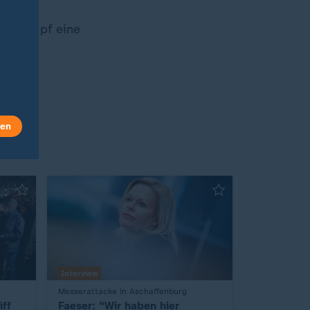
wahlkampf eine
len
Interview
:
Messerattacke in Aschaffenburg
ff
Faeser: "Wir haben hier