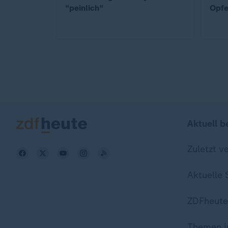
"peinlich"
Opfe
Aktuell b
Zuletzt v
Aktuelle
ZDFheute
Themen i