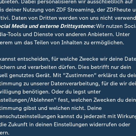
ubieten. Dabei personalisieren wir ausschließlich auf
itsschutzes nicht sagen, teilte die Staatsanwaltschaf
is deiner Nutzung von ZDF Streaming, der ZDFheute 
cheidung über eine Schuldunfähigkeit müsste ein Geric
tivi. Daten von Dritten werden von uns nicht verwend
ocial Media und externe Drittsysteme:
Wir nutzen Soci
ozess oder einem Sicherungsverfahren ist der 28-jähr
ia-Tools und Dienste von anderen Anbietern. Unter
er psychiatrischen Einrichtung untergebracht. Die Erm
erem um das Teilen von Inhalten zu ermöglichen.
kannst entscheiden, für welche Zwecke wir deine Dat
eise auf Erkrankung gefunden
ichern und verarbeiten dürfen. Dies betrifft nur dein
uell genutztes Gerät. Mit "Zustimmen" erklärst du dei
m 22. Januar in einem Park in Aschaffenburg
einen zw
timmung zu unserer Datenverarbeitung, für die wir de
n 41-jährigen Mann mit einem Messer getötet und d
willigung benötigen. Oder du legst unter
haben. Ermittler hatten schnell Hinweise auf eine psy
nstellungen/Ablehnen" fest, welchen Zwecken du dei
 Mannes gefunden - unter anderem entsprechende Me
timmung gibst und welchen nicht. Deine
men.
enschutzeinstellungen kannst du jederzeit mit Wirkun
 die Zukunft in deinen Einstellungen widerrufen oder
rden den Angriff verhindern können?
ern.