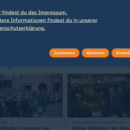
reisepflichtigen Asylbewerbers hatte im Bundestags
r findest du das Impressum.
e schärfere Migrationspolitik entfacht
.
tere Informationen findest du in unserer
enschutzerklärung.
Zustimmen
Ablehnen
Einstel
burg
feier
:
Messerattacke in Aschaffenburg
affenburg gedenkt der
Hätten Behörden den Angri