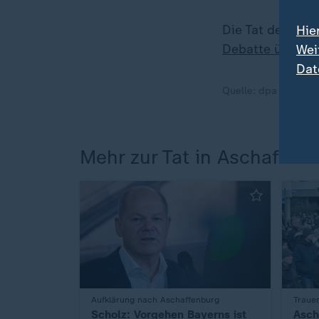
Die Tat des aus
Hie
Debatte über ein
Wei
Dat
Quelle:
dpa
Mehr zur Tat in Aschaffen
:
Aufklärung nach Aschaffenburg
:
Trauer
Scholz: Vorgehen Bayerns ist
Asch