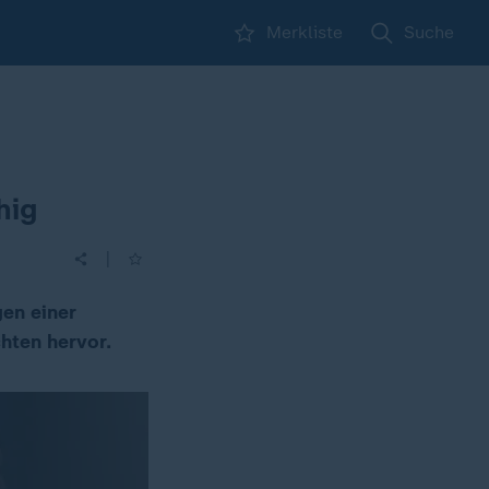
Merkliste
Suche
hig
|
en einer
hten hervor.