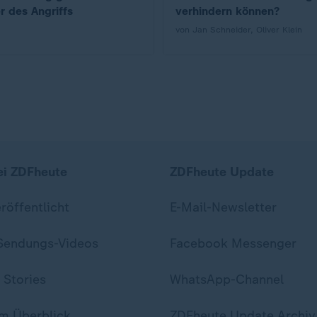
r des Angriffs
verhindern können?
von Jan Schneider, Oliver Klein
ei ZDFheute
ZDFheute Update
eröffentlicht
E-Mail-Newsletter
 Sendungs-Videos
Facebook Messenger
 Stories
WhatsApp-Channel
m Überblick
ZDFheute Update Archiv