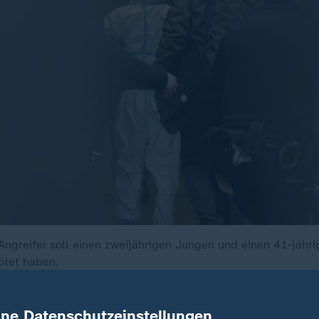
ngreifer soll einen zweijährigen Jungen und einen 41-jähr
ötet haben.
ine Datenschutzeinstellungen