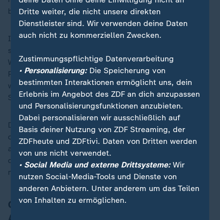
beginnt am 10. Januar.
Dritte weiter, die nicht unsere direkten
Dienstleister sind. Wir verwenden deine Daten
auch nicht zu kommerziellen Zwecken.
Im Mittelpunkt des Streits um die Wahlergebnisse
stehen die Stimmzettel, die von jedem elektronischen
Zustimmungspflichtige Datenverarbeitung
Wahlgerät ausgedruckt und von den Wahlbehörden,
• Personalisierung:
Die Speicherung von
Parteivertretern und anderen Personen aufbewahrt
bestimmten Interaktionen ermöglicht uns, dein
werden. Jedes Blatt zeigt eine Aufschlüsselung der
Erlebnis im Angebot des ZDF an dich anzupassen
Stimmen pro Kandidat.
und Personalisierungsfunktionen anzubieten.
Dabei personalisieren wir ausschließlich auf
Die venezolanischen Wahlbehörden veröffentlichten
Basis deiner Nutzung von ZDF Streaming, der
die detaillierten Ergebnisse in der Vergangenheit stets
ZDFheute und ZDFtivi. Daten von Dritten werden
auf ihrer Website, doch am 29. Juli behaupteten sie,
von uns nicht verwendet.
dies sei wegen eines Hackerangriffs dieses Mal nicht
• Social Media und externe Drittsysteme:
Wir
möglich.
nutzen Social-Media-Tools und Dienste von
anderen Anbietern. Unter anderem um das Teilen
von Inhalten zu ermöglichen.
Opposition sichert sich Zugriff auf
Auszählungsergebnisse