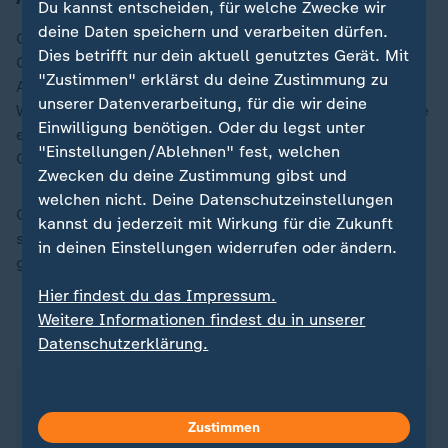
Du kannst entscheiden, für welche Zwecke wir
deine Daten speichern und verarbeiten dürfen.
Gleichzeitig sicherte sich die wichtigste
Dies betrifft nur dein aktuell genutztes Gerät. Mit
Oppositionskoalition den Zugriff auf
"Zustimmen" erklärst du deine Zustimmung zu
Auszählungsergebnisse von mehr als 80 Prozent der
unserer Datenverarbeitung, für die wir deine
Wahlmaschinen und veröffentlichte sie im Internet. Sie
Einwilligung benötigen. Oder du legst unter
erklärte, ihr Kandidat, der ehemalige Diplomat
"Einstellungen/Ablehnen" fest, welchen
González, habe Maduro klar besiegt.
Zwecken du deine Zustimmung gibst und
welchen nicht. Deine Datenschutzeinstellungen
González sagte später, er sei gezwungen worden,
kannst du jederzeit mit Wirkung für die Zukunft
seine Niederlage schriftlich anzuerkennen. Inzwischen
in deinen Einstellungen widerrufen oder ändern.
ging er nach
Spanien
ins Exil.
Hier findest du das Impressum.
Weitere Informationen findest du in unserer
ZDFheute auf WhatsApp
Datenschutzerklärung.
Zustimmen