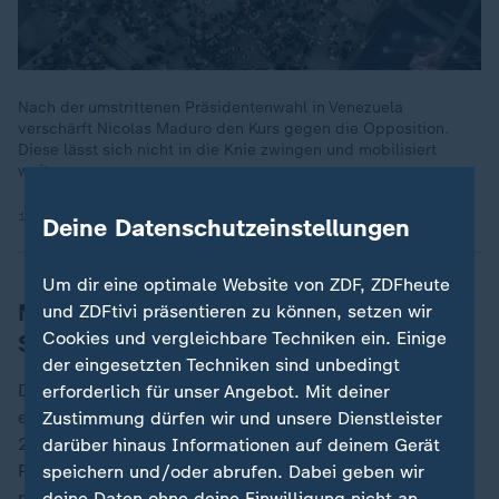
Nach der umstrittenen Präsidentenwahl in Venezuela
verschärft Nicolas Maduro den Kurs gegen die Opposition.
Diese lässt sich nicht in die Knie zwingen und mobilisiert
weiter.
10.08.2024 | 0:19 min
Deine Datenschutzeinstellungen
Um dir eine optimale Website von ZDF, ZDFheute
Mittelpunkt des Streits: Richtigkeit der
und ZDFtivi präsentieren zu können, setzen wir
Cookies und vergleichbare Techniken ein. Einige
Stimmzettel
der eingesetzten Techniken sind unbedingt
Die Regierung von US-Präsident
Joe Biden
hatte zuvor
erforderlich für unser Angebot. Mit deiner
erklärt, González habe bei der umstrittenen Wahl am
Zustimmung dürfen wir und unsere Dienstleister
28. Juli die meisten Stimmen erhalten. Als offiziellen
darüber hinaus Informationen auf deinem Gerät
Präsidenten erkannte sie ihn aber bisher nicht an. Die
speichern und/oder abrufen. Dabei geben wir
nächste Amtszeit des venezolanischen Präsidenten
deine Daten ohne deine Einwilligung nicht an