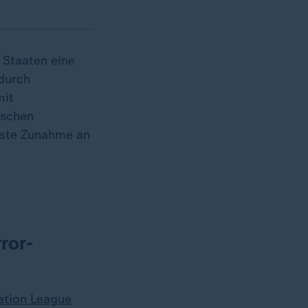
n Staaten eine
durch
mit
ischen
rste Zunahme an
ror-
ation League