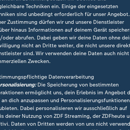
lando, Florida:
Ein Jordanier soll mehrere Geschäfte un
gleichbare Techniken ein. Einige der eingesetzten
tromversorgung wegen angeblicher Israel-Unterstütz
hniken sind unbedingt erforderlich für unser Angebot.
ner Zustimmung dürfen wir und unsere Dienstleister
eur d’Alene, Idaho:
Ein 18-Jähriger mutmaßlicher IS-A
über hinaus Informationen auf deinem Gerät speicher
en, Kirchen anzugreifen.
/oder abrufen. Dabei geben wir deine Daten ohne de
willigung nicht an Dritte weiter, die nicht unsere direk
fälle scheinen damit zumindest indirekt im Zusamme
nstleister sind. Wir verwenden deine Daten auch nicht
ahost-Konflikt zu stehen. Auch in der jüngsten
FBI-Sta
merziellen Zwecken.
für das Jahr 2023 machten anti-jüdische Vorfälle meh
timmungspflichtige Datenverarbeitung
ersonalisierung:
Die Speicherung von bestimmten
aber auch zeigen: Anders als etwa die Anschläge von
eraktionen ermöglicht uns, dein Erlebnis im Angebot 
rten diese islamistischen Vorfälle keine Todesopfer.
 an dich anzupassen und Personalisierungsfunktionen
tige meist rechtzeitig festnehmen. Der tödlichste isl
ubieten. Dabei personalisieren wir ausschließlich auf
hlag der letzten zehn Jahre in den
USA
war der Angriff
is deiner Nutzung von ZDF Streaming, der ZDFheute 
lando, Florida, im Jahr 2016 mit 50 Toten.
tivi. Daten von Dritten werden von uns nicht verwend