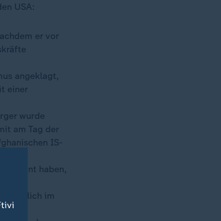
 den USA:
nachdem er vor
skräfte
mus angeklagt,
t einer
ürger wurde
mit am Tag der
fghanischen IS-
l geplant haben,
mutmaßlich im
tivi