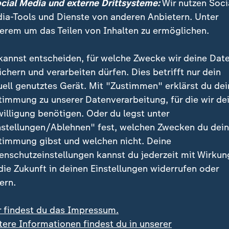
ocial Media und externe Drittsysteme:
Wir nutzen Soci
en in New Orleans keine Poller?
ia-Tools und Dienste von anderen Anbietern. Unter
erem um das Teilen von Inhalten zu ermöglichen.
die Statistiken über Terrorismus i
kannst entscheiden, für welche Zwecke wir deine Dat
ichern und verarbeiten dürfen. Dies betrifft nur dein
 US-Statistiken verdeutlicht, warum islamistische Gewa
uell genutztes Gerät. Mit "Zustimmen" erklärst du dei
im Fokus der Behörden stand als anderer Extremismus
timmung zu unserer Datenverarbeitung, für die wir de
yland geführte "
Pirus-Datenbank
" erfasst die Hinter
willigung benötigen. Oder du legst unter
r getöteten Extremisten in den USA.
nstellungen/Ablehnen" fest, welchen Zwecken du dei
timmung gibst und welchen nicht. Deine
nd 2022 wurden dort rund 2.100 Personen erfasst. 3
enschutzeinstellungen kannst du jederzeit mit Wirkun
islamistischer Ideologien, rund 1.300 Personen käme
 die Zukunft in deinen Einstellungen widerrufen oder
men Spektrum. Der Anteil gewalttätiger Extremisten i
ern.
264 Personen jedoch höher als bei anderen Gruppen. 
lten.
r findest du das Impressum.
tere Informationen findest du in unserer