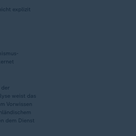
icht explizit
mismus-
ternet
 der
lyse weist das
em Vorwissen
inländischem
en dem Dienst