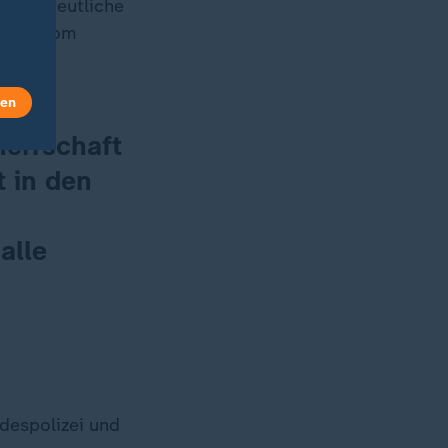
 eine deutliche
ssung vom
len
herrschaft
 in den
alle
despolizei und