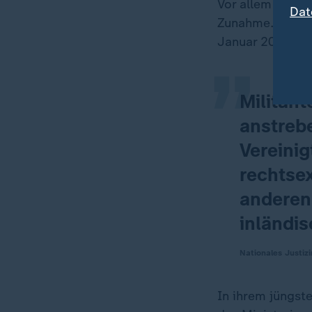
„
Vor allem im Be
Dat
Zunahme. Das
N
Januar 2024 des
Militant
anstreb
Vereini
rechtsex
anderen
inländi
Nationales Justiz
In ihrem jüngst