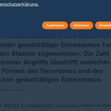
reich Rechtsextremismus gab es in den letzten Jahren
enschutzerklärung.
ationale Justizinstitut
schreibt in einer Zusammenfa
halb klar:
Zustimmen
Ablehnen
Einstel
er, nationalistischer, eine weiße Vor
ender gewalttätiger Extremismus hat
gten Staaten zugenommen. Die Zahl
tremer Angriffe übertrifft weiterhin 
 Formen des Terrorismus und des
schen gewalttätigen Extremismus.
institut der USA
en
Bericht zu inländischem Terrorismus
führen US-Bun