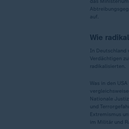
das Ministerium 
Abtreibungsgegne
auf.
Wie radikal
In Deutschland 
Verdächtigen zul
radikalisierten.
Was in den USA 
vergleichsweise
Nationale Justi
und Terrorgefah
Extremismus unt
im Militär und R