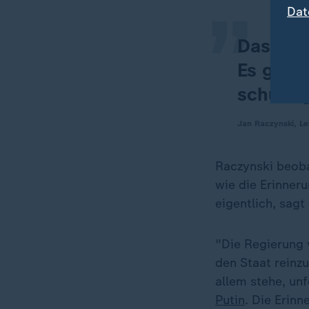
Dat
Das all
Es geht 
schuldig
Jan Raczynski, Le
Raczynski beobac
wie die Erinner
eigentlich, sagt
"Die Regierung v
den Staat reinz
allem stehe, unf
Putin
. Die Erinn