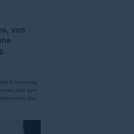
ms, von
hne
g.
der Erinnerung,
dieses Jahr zum
ankbarkeit des