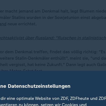
r macht jemand am Denkmal halt, legt Blumen nieder
kmäler Stalins wurden in der Sowjetunion einst abgeba
and
neue errichtet.
htsaktivist über Russland: "Rutschen in stalinistisch
vor dem Denkmal treffen, findet das völlig richtig: "E
itere Stalin-Denkmäler enthüllt", meint sie, "und das
heit vergisst, hat keine Zukunft." Dann legt auch Gal
 ihre Metro-Fahrt fort.
ine Datenschutzeinstellungen
dir eine optimale Website von ZDF, ZDFheute und ZDF
sentieren zu können, setzen wir Cookies und