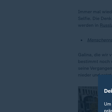
Immer mal wiede
Selfie. Die Den
werden in
Russl
Menschenrec
Galina, die wir 
bestimmt noch we
seine Vergangen
nieder und setzt
De
Um 
prä