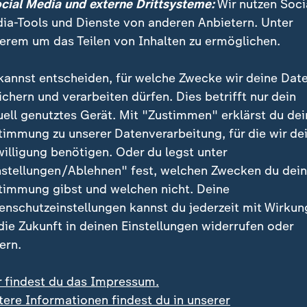
ocial Media und externe Drittsysteme:
Wir nutzen Soci
ia-Tools und Dienste von anderen Anbietern. Unter
eum seit Monaten geschlossen
erem um das Teilen von Inhalten zu ermöglichen.
ng an die Vergangenheit ist es in Russland allerdings
kannst entscheiden, für welche Zwecke wir deine Dat
nn es um Stalin und die Gräueltaten des Diktators ge
ichern und verarbeiten dürfen. Dies betrifft nur dein
 in der Zeit des "Großen Terrors" unter Stalin verfo
uell genutztes Gerät. Mit "Zustimmen" erklärst du dei
s inhaftiert.
timmung zu unserer Datenverarbeitung, für die wir de
willigung benötigen. Oder du legst unter
berüchtigten Gefängnisse hat jahrelang das Moskaue
nstellungen/Ablehnen" fest, welchen Zwecken du dei
. Mittlerweile ist es seit Monaten geschlossen. Offizi
timmung gibst und welchen nicht. Deine
utzmängeln.
enschutzeinstellungen kannst du jederzeit mit Wirkun
 die Zukunft in deinen Einstellungen widerrufen oder
nnt sich aus mit Stalin. Seit 35 Jahren arbeitet er f
ern.
 Russlands älteste Menschenrechtsorganisation. Dies
ung des Terrors unter Stalin, erhielt für ihre Arbeit d
r findest du das Impressum.
is. Mittlerweile ist sie in Russland verboten. Raczyns
tere Informationen findest du in unserer