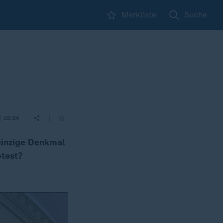
Merkliste
Suche
|
| 19:34
 einzige Denkmal
otest?