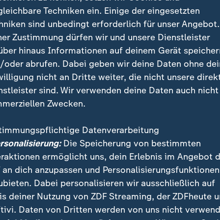
gleichbare Techniken ein. Einige der eingesetzten
hniken sind unbedingt erforderlich für unser Angebot.
ner Zustimmung dürfen wir und unsere Dienstleister
über hinaus Informationen auf deinem Gerät speicher
/oder abrufen. Dabei geben wir deine Daten ohne de
willigung nicht an Dritte weiter, die nicht unsere direk
nstleister sind. Wir verwenden deine Daten auch nicht
merziellen Zwecken.
timmungspflichtige Datenverarbeitung
ersonalisierung:
Die Speicherung von bestimmten
eraktionen ermöglicht uns, dein Erlebnis im Angebot 
nken der Millionen Opfer des Stalinismus. In Putins Russl
 an dich anzupassen und Personalisierungsfunktionen
mmer häufiger verboten.
ubieten. Dabei personalisieren wir ausschließlich auf
is deiner Nutzung von ZDF Streaming, der ZDFheute 
tivi. Daten von Dritten werden von uns nicht verwend