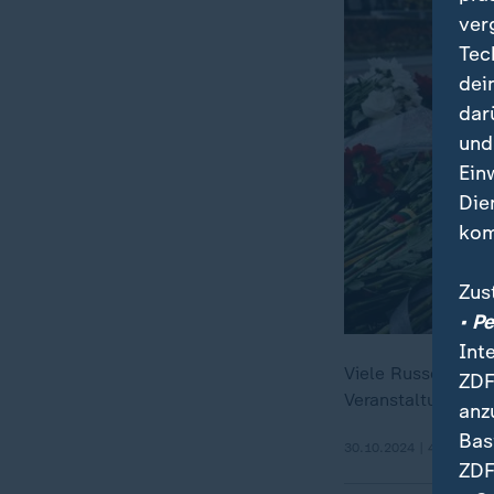
ver
Tec
dei
dar
und
Ein
Die
kom
Zus
• P
Int
Viele Russen gede
ZDF
Veranstaltungen i
anz
Bas
30.10.2024 | 4:18 min
ZDF