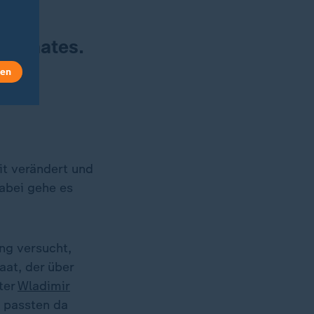
s Staates.
se
len
it verändert und
abei gehe es
ung versucht,
aat, der über
ter
Wladimir
, passten da