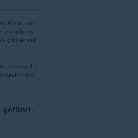
vom Kreml, von
 prunkvollen U-
, gibt es seit
 Geburtstag der
 bewundernden
t geführt.