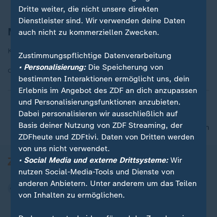
Dritte weiter, die nicht unsere direkten
Dienstleister sind. Wir verwenden deine Daten
Machtübernahme mit 27 Jahren
auch nicht zu kommerziellen Zwecken.
Kim Jong Un am Sarg seines Vaters am 28. Dezember 2011.
Zustimmungspflichtige Datenverarbeitung
• Personalisierung:
Die Speicherung von
Quelle:
reuters
bestimmten Interaktionen ermöglicht uns, dein
Erlebnis im Angebot des ZDF an dich anzupassen
und Personalisierungsfunktionen anzubieten.
Dabei personalisieren wir ausschließlich auf
Basis deiner Nutzung von ZDF Streaming, der
nach oben
ZDFheute und ZDFtivi. Daten von Dritten werden
von uns nicht verwendet.
• Social Media und externe Drittsysteme:
Wir
nutzen Social-Media-Tools und Dienste von
anderen Anbietern. Unter anderem um das Teilen
von Inhalten zu ermöglichen.