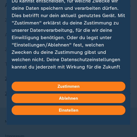
Du kannst entscheiden, für welche Zwecke wir
Aktuell bei ZDFheute
deine Daten speichern und verarbeiten dürfen.
Dies betrifft nur dein aktuell genutztes Gerät. Mit
Zuletzt veröffentlicht
"Zustimmen" erklärst du deine Zustimmung zu
unserer Datenverarbeitung, für die wir deine
Aktuelle Sendungs-Videos
Einwilligung benötigen. Oder du legst unter
"Einstellungen/Ablehnen" fest, welchen
ZDFheute Stories
Zwecken du deine Zustimmung gibst und
welchen nicht. Deine Datenschutzeinstellungen
Themen im Überblick
kannst du jederzeit mit Wirkung für die Zukunft
in deinen Einstellungen widerrufen oder ändern.
ZDFheute Update
Zustimmen
Hier findest du das Impressum.
ZDFheute Apps
Weitere Informationen findest du in unserer
Ablehnen
Datenschutzerklärung.
Einstellen
Nutzungsbedingungen
Datenschutz
Datenschutzeinstellungen
Impressum