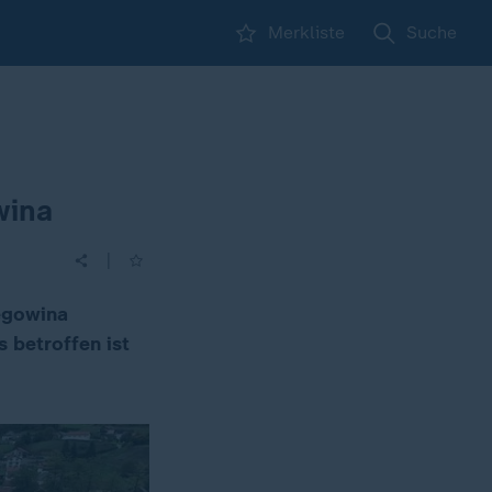
Merkliste
Suche
wina
|
egowina
 betroffen ist