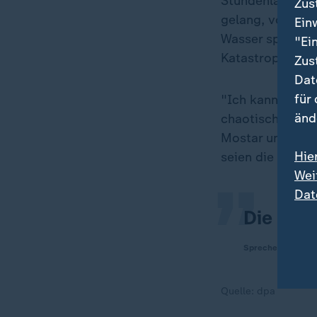
Stundenlang sei
Zus
gelang, vorzudr
Ein
Wasser spülte d
"Ei
Katastrophensch
Zus
Dat
für
"Ich kann mich 
„
änd
chaotischen Sit
Mostar und verw
Hie
seien die Hochw
Wei
Dat
Die Lage
Sprecher der Kan
Quelle:
dpa