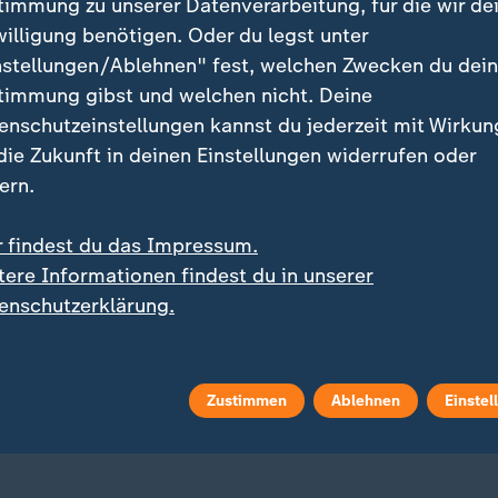
 Jablanica völlig isoliert gewesen, bis es den Katast
timmung zu unserer Datenverarbeitung, für die wir de
ingen. Landstraßen in der Nähe sind nicht mehr zu pas
willigung benötigen. Oder du legst unter
ie Erde unter Eisenbahnschienen weg. In mehreren Or
nstellungen/Ablehnen" fest, welchen Zwecken du dei
ützer Menschen mit Booten in Sicherheit.
timmung gibst und welchen nicht. Deine
enschutzeinstellungen kannst du jederzeit mit Wirkun
 die Zukunft in deinen Einstellungen widerrufen oder
seit dem Krieg nicht an eine solche Krise erinnern. D
ern.
uation ist erschreckend", sagte ein Sprecher der Kant
ies auf den Bosnien-Krieg von 1992 bis 1995. Für 
r findest du das Impressum.
asserprognosen schlecht.
tere Informationen findest du in unserer
enschutzerklärung.
 bleibt sehr ernst.
tonsregierung in Mostar
Zustimmen
Ablehnen
Einstel