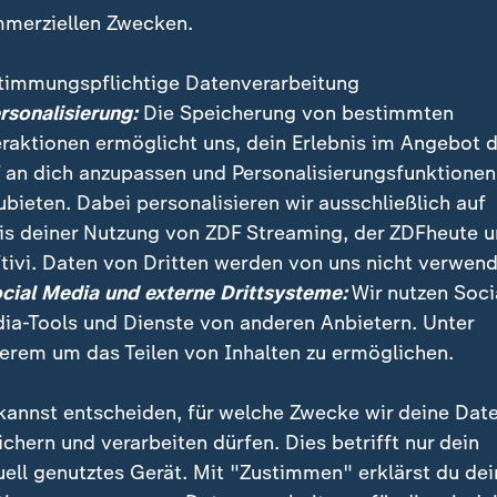
merziellen Zwecken.
 Herzegowina sind bei Überschwemmungen und Erdru
timmungspflichtige Datenverarbeitung
Menschen ums Leben gekommen. Das berichtete ein P
ersonalisierung:
Die Speicherung von bestimmten
Angaben des bosnischen Portals "klix.ba". Zahlreich
eraktionen ermöglicht uns, dein Erlebnis im Angebot 
noch vermisst. Betroffen ist vor allem das bergige 
 an dich anzupassen und Personalisierungsfunktionen
nördlich der Stadt Mostar.
ubieten. Dabei personalisieren wir ausschließlich auf
is deiner Nutzung von ZDF Streaming, der ZDFheute 
 waren mehrere Flüsse über die Ufer getreten. So ha
tivi. Daten von Dritten werden von uns nicht verwend
Schlammlawine gegeben, viele Häuser seien betroffen.
ocial Media und externe Drittsysteme:
Wir nutzen Soci
geborgen. Dort sei "nur noch das Minarett der Mosch
ia-Tools und Dienste von anderen Anbietern. Unter
.ba" weiter. Zwei weitere Tote fanden die Katastrophe
erem um das Teilen von Inhalten zu ermöglichen.
nica.
kannst entscheiden, für welche Zwecke wir deine Dat
enschützer in Jablanica im Einsatz
ichern und verarbeiten dürfen. Dies betrifft nur dein
uell genutztes Gerät. Mit "Zustimmen" erklärst du dei