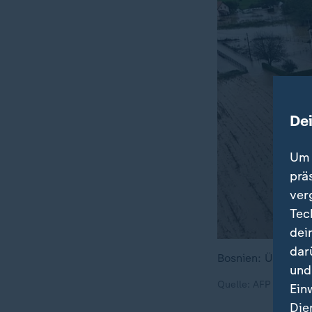
De
Um 
prä
ver
Tec
dei
dar
Bosnien: Überschw
und
Quelle: AFP
Ein
Die