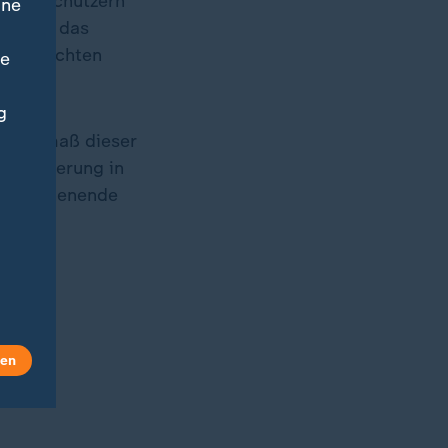
rophenschützern
ine
sieren, das
ten brachten
ne
g
as Ausmaß dieser
onsregierung in
das Wochenende
len