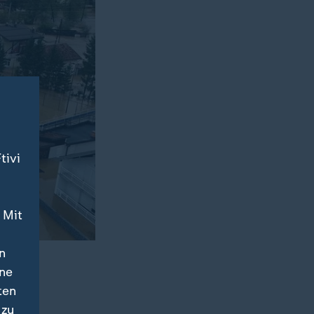
tivi
 Mit
n
ine
ten
 zu