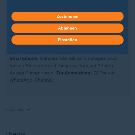
Quelle: dpa
Zustimmen
Ablehnen
Sie wollen auf dem Laufenden bleiben? Dann sind
Einstellen
Sie beim ZDFheute-WhatsApp-Channel richtig. Hier
erhalten Sie
die wichtigsten Nachrichten auf Ihr
Smartphone
. Nehmen Sie teil an Umfragen oder
lassen Sie sich durch unseren Podcast "Kurze
Auszeit" inspirieren.
Zur Anmeldung
:
ZDFheute-
WhatsApp-Channel
.
Quelle:
dpa, AP
Thema