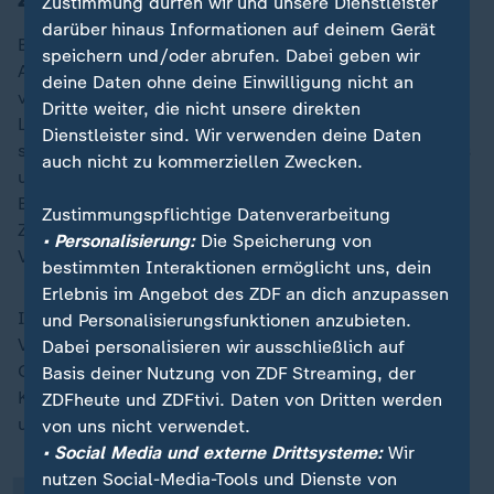
Zustimmung dürfen wir und unsere Dienstleister
darüber hinaus Informationen auf deinem Gerät
Bürgermeisterin Lu Shiow-yen sagte, dass mehrere
speichern und/oder abrufen. Dabei geben wir
Arbeiter, Angestellte und Kunden zur Behandlung in
deine Daten ohne deine Einwilligung nicht an
verschiedene Krankenhäuser gebracht worden seien.
Dritte weiter, die nicht unsere direkten
Lu zufolge trafen herabfallende Teile eine
Dienstleister sind. Wir verwenden deine Daten
siebenköpfige Familie, die in der Nähe des Kaufhauses
auch nicht zu kommerziellen Zwecken.
unterwegs war. Die Großeltern seien dabei gestorben.
Ein zweijähriges Mädchen befinde sich in kritischem
Zustimmungspflichtige Datenverarbeitung
Zustand. Der Rest der Familie habe leichte
• Personalisierung:
Die Speicherung von
Verletzungen erlitten.
bestimmten Interaktionen ermöglicht uns, dein
Erlebnis im Angebot des ZDF an dich anzupassen
Im Fernsehen sagte eine Augenzeugin, während des
und Personalisierungsfunktionen anzubieten.
Vorfalls mit ihrem Mann im sechsten Stock des
Dabei personalisieren wir ausschließlich auf
„
Gebäudes gewesen zu sein. Sie hätten einen lauten
Basis deiner Nutzung von ZDF Streaming, der
Knall gehört und zunächst gedacht, es handele sich
ZDFheute und ZDFtivi. Daten von Dritten werden
um ein Erdbeben. Sie sagte TVBS News:
von uns nicht verwendet.
• Social Media und externe Drittsysteme:
Wir
nutzen Social-Media-Tools und Dienste von