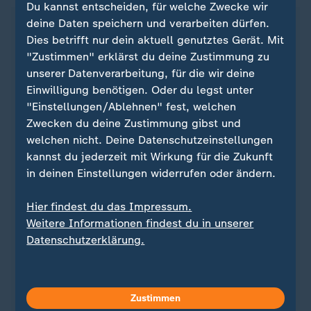
Du kannst entscheiden, für welche Zwecke wir
deine Daten speichern und verarbeiten dürfen.
Dies betrifft nur dein aktuell genutztes Gerät. Mit
"Zustimmen" erklärst du deine Zustimmung zu
unserer Datenverarbeitung, für die wir deine
Einwilligung benötigen. Oder du legst unter
"Einstellungen/Ablehnen" fest, welchen
Zwecken du deine Zustimmung gibst und
welchen nicht. Deine Datenschutzeinstellungen
kannst du jederzeit mit Wirkung für die Zukunft
in deinen Einstellungen widerrufen oder ändern.
Quelle: dpa
Hier findest du das Impressum.
Weitere Informationen findest du in unserer
Datenschutzerklärung.
Sie wollen auf dem Laufenden bleiben? Dann sind
Sie beim ZDFheute-WhatsApp-Channel richtig. Hier
erhalten Sie
die wichtigsten Nachrichten auf Ihr
Zustimmen
Smartphone
. Nehmen Sie teil an Umfragen oder