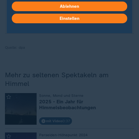
lassen Sie sich durch unseren Podcast "Kurze
Ablehnen
Auszeit" inspirieren.
Zur Anmeldung
:
ZDFheute-
WhatsApp-Channel
.
Einstellen
Quelle:
dpa
Mehr zu seltenen Spektakeln am
Himmel
:
Sonne, Mond und Sterne
2025 - Ein Jahr für
Himmelsbeobachtungen
mit Video
0:37
:
Perseiden-Höhepunkt 2024