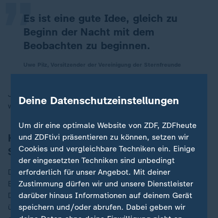
Es ist eine gute Idee, gleich zu
Beginn der Nacht mit dem
Beobachten zu beginnen.
Uwe Pilz, Vorsitzender der Vereinigung der Sternfreunde
Je später es sei, desto weniger Sternschnuppen seien
Deine Datenschutzeinstellungen
wahrscheinlich zu entdecken, warnte Pilz.
Um dir eine optimale Website von ZDF, ZDFheute
Kosmische Staubwolke verursacht
und ZDFtivi präsentieren zu können, setzen wir
Cookies und vergleichbare Techniken ein. Einige
Sternschnuppen
der eingesetzten Techniken sind unbedingt
erforderlich für unser Angebot. Mit deiner
Der Ausstrahlungspunkt befindet sich im Sternbild
Zustimmung dürfen wir und unsere Dienstleister
Bootes, weshalb man auch von Bootiden spricht.
darüber hinaus Informationen auf deinem Gerät
Dieser Punkt stehe bei Beginn der Nacht nur knapp
speichern und/oder abrufen. Dabei geben wir
über dem Horizont in nord-nord-westlicher Richtung,