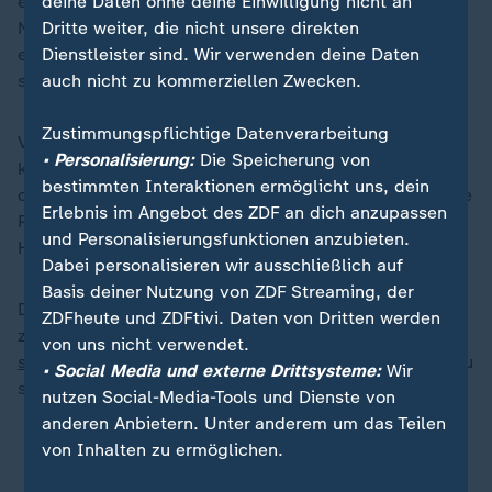
deine Daten ohne deine Einwilligung nicht an
erklärt Pilz. "Das ist erst mal eine schlechte
Dritte weiter, die nicht unsere direkten
Nachricht." Da aber bis zu 100 Meteore pro Stunde
Dienstleister sind. Wir verwenden deine Daten
erwartet würden, könne man sicherlich ein paar davon
auch nicht zu kommerziellen Zwecken.
sehen.
Zustimmungspflichtige Datenverarbeitung
Verursacht werden die Sternschnuppen von einer
• Personalisierung:
Die Speicherung von
kosmischen Staubwolke. Da die Staubteilchen flach in
bestimmten Interaktionen ermöglicht uns, dein
die Atmosphäre eintreten, ziehen sie lange Spuren, wie
Erlebnis im Angebot des ZDF an dich anzupassen
Pilz erklärt. Diese könnten über weite Teile des
und Personalisierungsfunktionen anzubieten.
Himmels reichen.
Dabei personalisieren wir ausschließlich auf
Basis deiner Nutzung von ZDF Streaming, der
Der aktivste Meteorstrom des Jahres wird in der
ZDFheute und ZDFtivi. Daten von Dritten werden
zweiten Augustwoche erwartet: die
Perseiden, die
von uns nicht verwendet.
schon im Sommer 2024 den Nachthimmel
erhellten. Zu
• Social Media und externe Drittsysteme:
Wir
sehen sind erste Exemplare schon in den Tagen davor.
nutzen Social-Media-Tools und Dienste von
anderen Anbietern. Unter anderem um das Teilen
von Inhalten zu ermöglichen.
ZDFheute auf WhatsApp