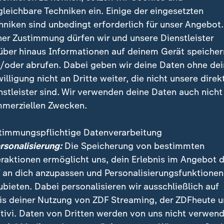
Beratung entscheiden sie und ihr Mann sich dafür, die
gleichbare Techniken ein. Einige der eingesetzten
verfrüht einleiten zu lassen. Bei der Geburt stirbt ihr
hniken sind unbedingt erforderlich für unser Angebot.
ner Zustimmung dürfen wir und unsere Dienstleister
über hinaus Informationen auf deinem Gerät speicher
/oder abrufen. Dabei geben wir deine Daten ohne de
willigung nicht an Dritte weiter, die nicht unsere direk
nstleister sind. Wir verwenden deine Daten auch nicht
merziellen Zwecken.
timmungspflichtige Datenverarbeitung
ersonalisierung:
Die Speicherung von bestimmten
eraktionen ermöglicht uns, dein Erlebnis im Angebot 
 an dich anzupassen und Personalisierungsfunktionen
ubieten. Dabei personalisieren wir ausschließlich auf
is deiner Nutzung von ZDF Streaming, der ZDFheute 
tivi. Daten von Dritten werden von uns nicht verwend