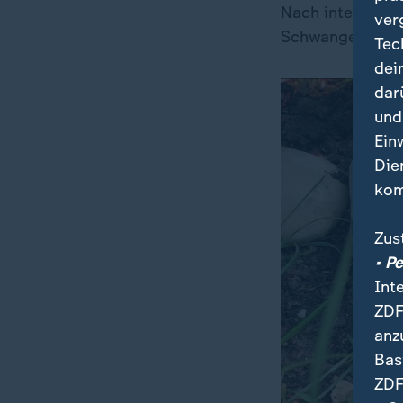
Nach intensiver 
ver
Schwangerschaft 
Tec
dei
dar
und
Ein
Die
kom
Zus
• P
Int
ZDF
anz
Bas
ZDF