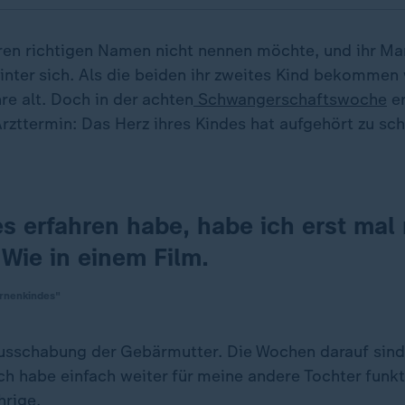
hren richtigen Namen nicht nennen möchte, und ihr M
nter sich. Als die beiden ihr zweites Kind bekommen w
re alt. Doch in der achten
Schwangerschaftswoche
er
Arzttermin: Das Herz ihres Kindes hat aufgehört zu sc
es erfahren habe, habe ich erst mal 
 Wie in einem Film.
rnenkindes"
Ausschabung der Gebärmutter. Die Wochen darauf sin
h habe einfach weiter für meine andere Tochter funkti
hrige.