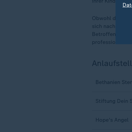
ihrer Kinder gep
Dat
Obwohl der frühe
sich nach wie vo
Betroffene wisse
professionell u
Anlaufstel
Bethanien Ster
Stiftung Dein 
Hope's Angel