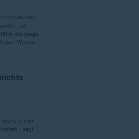
ann haben eine
ollen, ist
fährt die junge
hlagen. Warum,
nichts
d geprägt von
oniert", sagt