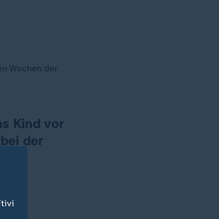
gen Wochen der
s Kind vor
bei der
mt.
tivi