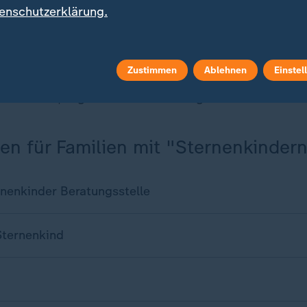
rägt von dem "Gefühl, verloren zu sein".
enschutzerklärung.
 Tod des eigenen Kindes für viele Menschen Realität 
r um ein Tabuthema in der Gesellschaft. Es sei wichti
Zustimmen
Ablehnen
Einstel
n, dass es Anlaufstellen gebe, die in der Trauerbegle
nterstützen, sagt Hebamme Beulting.
len für Familien mit "Sternenkinder
nenkinder Beratungsstelle
Sternenkind