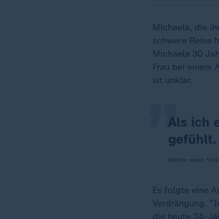
Michaela, die i
schwere Reise hi
„
Michaela 30 Jah
Frau bei einem 
ist unklar.
Als ich 
gefühlt.
Mutter eines "Ste
Es folgte eine 
Verdrängung. "Ic
die heute 34-Jä