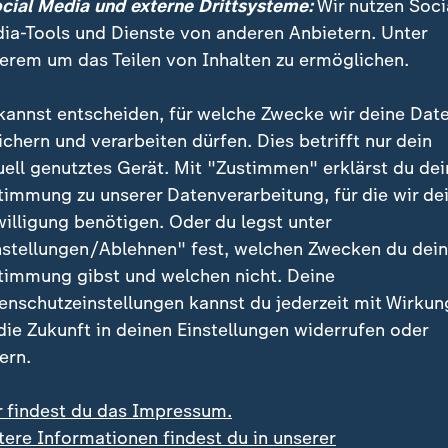
ocial Media und externe Drittsysteme:
Wir nutzen Soci
ia-Tools und Dienste von anderen Anbietern. Unter
erem um das Teilen von Inhalten zu ermöglichen.
itpunkt Eltern ihr Kind verlieren, der Verlust ist immer une
 von Sternenkindern den Verlust verarbeiten?
kannst entscheiden, für welche Zwecke wir deine Dat
ichern und verarbeiten dürfen. Dies betrifft nur dein
uell genutztes Gerät. Mit "Zustimmen" erklärst du dei
timmung zu unserer Datenverarbeitung, für die wir de
willigung benötigen. Oder du legst unter
in der Gesellschaft
nstellungen/Ablehnen" fest, welchen Zwecken du dei
timmung gibst und welchen nicht. Deine
en, der ein Kind verliert - sei es die Mutter, der Vater
enschutzeinstellungen kannst du jederzeit mit Wirkun
ien die Herausforderungen im Laufe des Trauerprozes
 die Zukunft in deinen Einstellungen widerrufen oder
ulting. Sie ist in der Trauerarbeit mit früh verwaiste
ern.
en falle es beispielsweise oft schwer, wieder in den A
r findest du das Impressum.
 Sinnhaftigkeit zu finden. Für Michaela ist die Zeit 
tere Informationen findest du in unserer