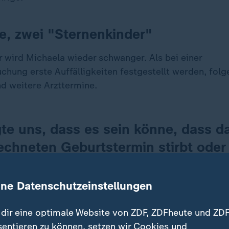
ie, zwei "Sternenkinder"
r wird Michaela wieder schwanger. Als bei einer
chung erste Auffälligkeiten festgestellt werden, fol
d weitere Arzttermine.
te uns, dass es sein könne, dass da
echneten Geburtstermin stirbt oder 
oder kurz danach. Oder dass es mit
ten Fehlbildungen auf die Welt kom
ine Datenschutzeinstellungen
dir eine optimale Website von ZDF, ZDFheute und ZDF
sentieren zu können, setzen wir Cookies und