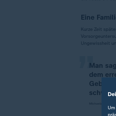
Eine Famil
„
Kurze Zeit späte
Vorsorgeuntersu
Ungewissheit un
Man sag
dem err
Geburt 
schwers
De
Michaela
Um 
prä