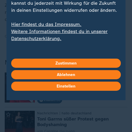
kannst du jederzeit mit Wirkung für die Zukunft
Zuhause bietet, ist sie oft unterwegs. Sie könne jetzt
in deinen Einstellungen widerrufen oder ändern.
nicht mehr so viel reisen und bitte die Menschen
deshalb, einfach zu spenden.
Hier findest du das Impressum.
Weitere Informationen findest du in unserer
Quelle:
dpa
Datenschutzerklärung.
Mehr Promi-News im Video
Zustimmen
Ablehnen
Nachrichten | hallo deutschland
:
Meryl Streep singt für Geri Halliwell im
Set
Einstellen
von Caroline Hermann
Video
0:30
Nachrichten | hallo deutschland
:
Toni Garrns süßer Protest gegen
Bodyshaming
von Caroline Hermann