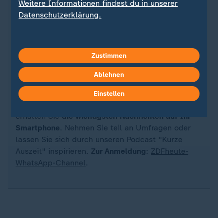
Weitere Informationen findest du in unserer
Datenschutzerklärung.
Quelle: dpa
Zustimmen
Ablehnen
Sie wollen auf dem Laufenden bleiben? Dann sind
Einstellen
Sie beim ZDFheute-WhatsApp-Channel richtig. Hier
erhalten Sie
die wichtigsten Nachrichten auf Ihr
Smartphone
. Nehmen Sie teil an Umfragen oder
lassen Sie sich durch unseren Podcast "Kurze
Auszeit" inspirieren.
Zur Anmeldung
:
ZDFheute-
WhatsApp-Channel
.