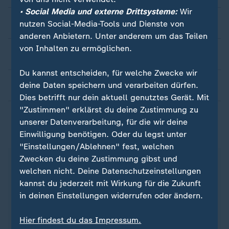
• Social Media und externe Drittsysteme:
Wir
Mythos 2: Pinguine können nicht fliegen
nutzen Social-Media-Tools und Dienste von
anderen Anbietern. Unter anderem um das Teilen
von Inhalten zu ermöglichen.
Mythos 3: Pinguine leben nur am Südpol
Du kannst entscheiden, für welche Zwecke wir
Mythos 4: Bei Pinguinen gibt es Prostitution
deine Daten speichern und verarbeiten dürfen.
Dies betrifft nur dein aktuell genutztes Gerät. Mit
"Zustimmen" erklärst du deine Zustimmung zu
unserer Datenverarbeitung, für die wir deine
ZDFheute auf WhatsApp
Einwilligung benötigen. Oder du legst unter
"Einstellungen/Ablehnen" fest, welchen
Zwecken du deine Zustimmung gibst und
welchen nicht. Deine Datenschutzeinstellungen
kannst du jederzeit mit Wirkung für die Zukunft
in deinen Einstellungen widerrufen oder ändern.
Hier findest du das Impressum.