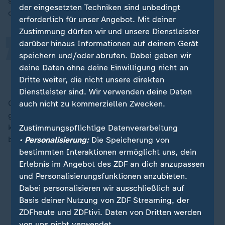
„
schwamm ganz normal", erzählte Imai, nachdem Pen-
der eingesetzten Techniken sind unbedingt
chan wieder eingefangen wurde:
erforderlich für unser Angebot. Mit deiner
Zustimmung dürfen wir und unsere Dienstleister
darüber hinaus Informationen auf deinem Gerät
Es ist ein Wunder.
speichern und/oder abrufen. Dabei geben wir
deine Daten ohne deine Einwilligung nicht an
Ryosuke Imai, Tierwärter
Dritte weiter, die nicht unsere direkten
Dienstleister sind. Wir verwenden deine Daten
Offensichtlich sei es der sechsjährigen Pinguindame
auch nicht zu kommerziellen Zwecken.
gelungen, Fische und Krebse zu fangen. "Sie hat ein
kleines bisschen abgenommen, aber es geht ihr
Zustimmungspflichtige Datenverarbeitung
blendend."
• Personalisierung:
Die Speicherung von
bestimmten Interaktionen ermöglicht uns, dein
Erlebnis im Angebot des ZDF an dich anzupassen
Pinguinforscher
:
"Der größte Feind des Pinguins?
und Personalisierungsfunktionen anzubieten.
Das sind wir"
Dabei personalisieren wir ausschließlich auf
Basis deiner Nutzung von ZDF Streaming, der
ZDFheute und ZDFtivi. Daten von Dritten werden
Mythos 1: Pinguine leben monogam
von uns nicht verwendet.