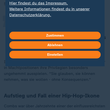
„
Hier findest du das Impressum.
Symptom struktureller Gewalt gegen Frauen:
Weitere Informationen findest du in unserer
Datenschutzerklärung.
Es geht um ein weltweites
patriarchales System. Solche Delikte
Zustimmen
passieren nicht nur im Showbusiness
Ablehnen
Oronike Odeleye
Einstellen
In dieser Branche jedoch, so Odeleye, könnten Männer
in Machtpositionen ihre Privilegien besonders
ungehemmt ausspielen. "Sie glauben, sie können
nehmen, was sie wollen - ohne Konsequenzen."
Aufstieg und Fall einer Hip-Hop-Ikone
Combs war über Jahrzehnte einer der einflussreichsten