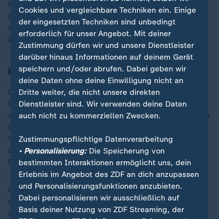
kriminelles Netzwerk mit mafiaähnlichen Strukturen
Cookies und vergleichbare Techniken ein. Einige
gewesen. Combs als Kopf soll junge Frauen bei
der eingesetzten Techniken sind unbedingt
sogenannten "Freak-Off-Partys" gefügig gemacht und
erforderlich für unser Angebot. Mit deiner
zur Prostitution gezwungen haben.
Zustimmung dürfen wir und unsere Dienstleister
darüber hinaus Informationen auf deinem Gerät
speichern und/oder abrufen. Dabei geben wir
Ermittlungen nach Video-Leak
deine Daten ohne deine Einwilligung nicht an
Der Wendepunkt in Combs' Fall kam im Mai 2024 als
Dritte weiter, die nicht unsere direkten
CNN-Videoaufnahmen aus dem Jahr 2016
Dienstleister sind. Wir verwenden deine Daten
veröffentlichte: Sie zeigen, wie Combs brutal auf seine
auch nicht zu kommerziellen Zwecken.
damalige Lebensgefährtin, die Sängerin Cassie
Ventura, in einem Hotel eintritt. Der Clip schockierte
Zustimmungspflichtige Datenverarbeitung
die Öffentlichkeit - selbst in einer Branche, die für
• Personalisierung:
Die Speicherung von
Exzesse bekannt ist.
bestimmten Interaktionen ermöglicht uns, dein
Erlebnis im Angebot des ZDF an dich anzupassen
und Personalisierungsfunktionen anzubieten.
Cassie hatte Combs bereits im November 2023 in
Dabei personalisieren wir ausschließlich auf
einer Zivilklage beschuldigt, sie über Jahre hinweg
Basis deiner Nutzung von ZDF Streaming, der
systematisch missbraucht, eingeschüchtert und unter