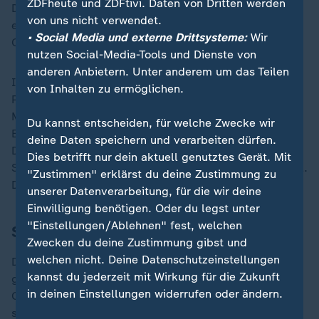
ZDFheute und ZDFtivi. Daten von Dritten werden
Drogen gesetzt zu haben. Die Klage wurde nach nur
von uns nicht verwendet.
einem Tag mit einer finanziellen Einigung beigelegt.
• Social Media und externe Drittsysteme:
Wir
Combs blieb zunächst nahezu unbeschadet.
nutzen Social-Media-Tools und Dienste von
anderen Anbietern. Unter anderem um das Teilen
In der Öffentlichkeit wurde Ventura als goldgierige Ex-
von Inhalten zu ermöglichen.
Partnerin diffamiert. Erst das Video brachte einen
Meinungsumschwung. Im März 2025 durchsuchten
Du kannst entscheiden, für welche Zwecke wir
Ermittler Combs’ Anwesen in Los Angeles und Miami.
deine Daten speichern und verarbeiten dürfen.
Der Fund: Schusswaffen mit entfernten
Dies betrifft nur dein aktuell genutztes Gerät. Mit
Seriennummern, Drogen, über 1.000 Flaschen Gleitgel.
"Zustimmen" erklärst du deine Zustimmung zu
Die Bilder der Razzien gingen um die Welt.
unserer Datenverarbeitung, für die wir deine
Einwilligung benötigen. Oder du legst unter
"Einstellungen/Ablehnen" fest, welchen
Stimmen aus der #MeToo-Bewegung
Zwecken du deine Zustimmung gibst und
welchen nicht. Deine Datenschutzeinstellungen
Der Fall Combs hat nicht nur juristische, sondern auch
kannst du jederzeit mit Wirkung für die Zukunft
gesellschaftliche Dimensionen. Aktivistinnen wie
in deinen Einstellungen widerrufen oder ändern.
Oronike Odeleye von der #MuteRKelly-Bewegung
sehen in Combs keinen Einzelfall, sondern ein