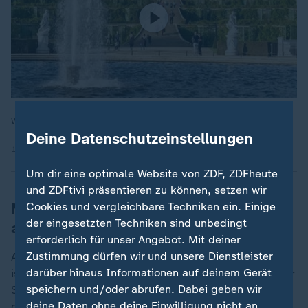
Woran erkenne ich ein barockes Gebäude?
Deine Datenschutzeinstellungen
17.02.2021 | 1:38 min
Um dir eine optimale Website von ZDF, ZDFheute
und ZDFtivi präsentieren zu können, setzen wir
Museumsdirektor kündigt klare Regeln
Cookies und vergleichbare Techniken ein. Einige
der eingesetzten Techniken sind unbedingt
an
erforderlich für unser Angebot. Mit deiner
Zustimmung dürfen wir und unsere Dienstleister
Auf einem Foto der Lokalzeitung "Corriere Fiorentino"
darüber hinaus Informationen auf deinem Gerät
ist ein Riss auf Höhe des Fußes der Figur zu sehen. Der
speichern und/oder abrufen. Dabei geben wir
Schaden sei der Museumsleitung zufolge jedoch
deine Daten ohne deine Einwilligung nicht an
gering und könne repariert werden, heißt es. Das Bild