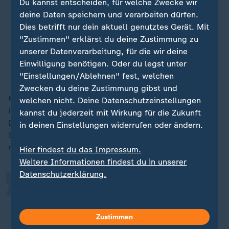
Du kannst entscheiden, für welche Zwecke wir
deine Daten speichern und verarbeiten dürfen.
X-Inhalte anzeigen
Dies betrifft nur dein aktuell genutztes Gerät. Mit
"Zustimmen" erklärst du deine Zustimmung zu
Datenschutzeinstellungen anpassen
unserer Datenverarbeitung, für die wir deine
Einwilligung benötigen. Oder du legst unter
"Einstellungen/Ablehnen" fest, welchen
Zwecken du deine Zustimmung gibst und
Museumsdirektor Simone Verde zeigte sich der
welchen nicht. Deine Datenschutzeinstellungen
italienischen Nachrichtenagentur Ansa zufolge empört.
kannst du jederzeit mit Wirkung für die Zukunft
„
Das Problem, das Besucher in Museen kommen, um
in deinen Einstellungen widerrufen oder ändern.
Selfies oder Memes für soziale Netzwerke zu machen,
nehme überhand.
Hier findest du das Impressum.
Weitere Informationen findest du in unserer
Datenschutzerklärung.
Wir werden klare Regeln erlassen,
um Verhaltensweisen zu
unterbinden, die mit dem Sinn
Zustimmen