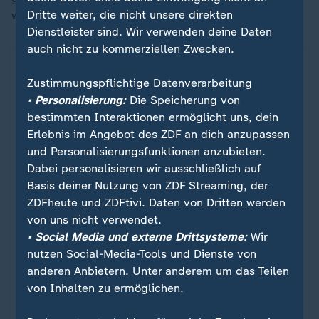
Dritte weiter, die nicht unsere direkten
wurde demnach umgehend zur Restaurierung entfernt.
Dienstleister sind. Wir verwenden deine Daten
auch nicht zu kommerziellen Zwecken.
Bild des Schadens auf X
Zustimmungspflichtige Datenverarbeitung
• Personalisierung:
Die Speicherung von
bestimmten Interaktionen ermöglicht uns, dein
Ein Klick für den Datenschutz
Erlebnis im Angebot des ZDF an dich anzupassen
und Personalisierungsfunktionen anzubieten.
Erst wenn Sie hier klicken, werden Bilder und
Dabei personalisieren wir ausschließlich auf
andere Daten von X nachgeladen. Ihre IP-
Basis deiner Nutzung von ZDF Streaming, der
Adresse wird dabei an externe Server von X
ZDFheute und ZDFtivi. Daten von Dritten werden
übertragen. Über den Datenschutz dieses
von uns nicht verwendet.
Social Media-Anbieters können Sie sich auf
• Social Media und externe Drittsysteme:
Wir
der Seite von X informieren. Um Ihre künftigen
nutzen Social-Media-Tools und Dienste von
Besuche zu erleichtern, speichern wir Ihre
anderen Anbietern. Unter anderem um das Teilen
Zustimmung in den
Datenschutzeinstellungen
.
von Inhalten zu ermöglichen.
Ihre Zustimmung können Sie im Bereich
„Meine News“ jederzeit widerrufen.