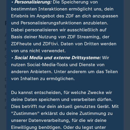
• Personalisierung:
Die Speicherung von
Trauermarsch für Brandopfer
bestimmten Interaktionen ermöglicht uns, dein
Erlebnis im Angebot des ZDF an dich anzupassen
Früherer Bewohner des Brandhauses
und Personalisierungsfunktionen anzubieten.
Dabei personalisieren wir ausschließlich auf
Aufnahmen aus Überwachungskameras hatten die
Basis deiner Nutzung von ZDF Streaming, der
Ermittler auf die Spur des Solingers gebracht: Die
ZDFheute und ZDFtivi. Daten von Dritten werden
Kameras hatten in der Brandnacht gleich mehrmals in
von uns nicht verwendet.
der Nähe des Brandhauses einen Mann mit Rucksack
• Social Media und externe Drittsysteme:
Wir
gefilmt - als einziger in der fraglichen Zeit.
nutzen Social-Media-Tools und Dienste von
anderen Anbietern. Unter anderem um das Teilen
von Inhalten zu ermöglichen.
Der Deutsche soll selbst früher im Hinterhaus des
Brandhauses gewohnt haben. Nach einem Streit mit
Du kannst entscheiden, für welche Zwecke wir
seiner Vermieterin musste er ausziehen. Das Gericht
deine Daten speichern und verarbeiten dürfen.
hat für den Fall bis Mitte März zehn Verhandlungstage
Dies betrifft nur dein aktuell genutztes Gerät. Mit
angesetzt.
"Zustimmen" erklärst du deine Zustimmung zu
unserer Datenverarbeitung, für die wir deine
Einwilligung benötigen. Oder du legst unter
ZDFheute auf WhatsApp