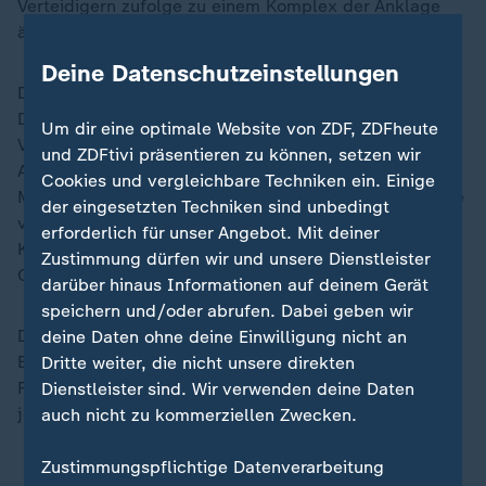
Verteidigern zufolge zu einem Komplex der Anklage
äußern.
Deine Datenschutzeinstellungen
Die Ermittler hatten bereits einen
Durchsuchungsbeschluss für die Wohnung des
Um dir eine optimale Website von ZDF, ZDFheute
Verdächtigen beantragt, als sich in Solingen am 8.
und ZDFtivi präsentieren zu können, setzen wir
April ein weiteres Verbrechen ereignete: Mit einer
Cookies und vergleichbare Techniken ein. Einige
Machete und zwei wuchtigen Hieben soll der Deutsche
der eingesetzten Techniken sind unbedingt
versucht haben, einem fünf Jahre älteren Mann die
erforderlich für unser Angebot. Mit deiner
Kopfhaut abzutrennen, ihn also zu skalpieren. Das
Zustimmung dürfen wir und unsere Dienstleister
Opfer überlebte schwer verletzt.
darüber hinaus Informationen auf deinem Gerät
speichern und/oder abrufen. Dabei geben wir
Die Anklage legt ihm auch noch zwei ältere
deine Daten ohne deine Einwilligung nicht an
Brandstiftungen zur Last - im November 2022 und im
Dritte weiter, die nicht unsere direkten
Februar 2024. In beiden Gebäuden hielten sich zur
Dienstleister sind. Wir verwenden deine Daten
jeweiligen Tatzeit Menschen auf.
auch nicht zu kommerziellen Zwecken.
Zustimmungspflichtige Datenverarbeitung
Vier Tote bei Feuer in Wohnhaus: Solingen -