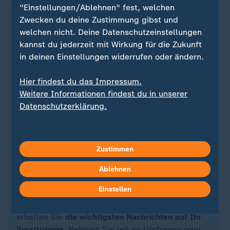
"Einstellungen/Ablehnen" fest, welchen
Zwecken du deine Zustimmung gibst und
welchen nicht. Deine Datenschutzeinstellungen
kannst du jederzeit mit Wirkung für die Zukunft
in deinen Einstellungen widerrufen oder ändern.
Hier findest du das Impressum.
Weitere Informationen findest du in unserer
Datenschutzerklärung.
Quelle: dpa
Zustimmen
Ablehnen
Einstellen
Sie wollen auf dem Laufenden bleiben? Dann sind
Sie beim ZDFheute-WhatsApp-Channel richtig. Hier
erhalten Sie
die wichtigsten Nachrichten auf Ihr
Smartphone
. Nehmen Sie teil an Umfragen oder