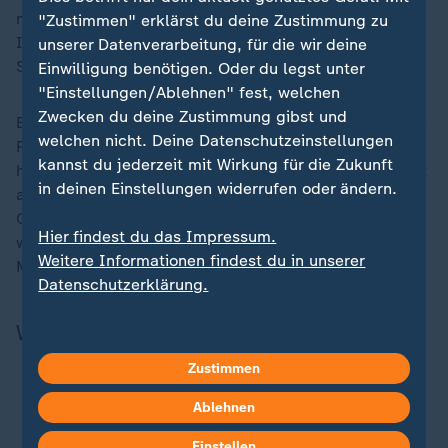
nicht mehr zum Kindergarten gekommen waren.
"Zustimmen" erklärst du deine Zustimmung zu
Inzwischen sei er auf dem Weg nach Portugal, um das
unserer Datenverarbeitung, für die wir deine
Sorgerecht für seine Söhne zu beantragen.
Einwilligung benötigen. Oder du legst unter
"Einstellungen/Ablehnen" fest, welchen
Zwecken du deine Zustimmung gibst und
Bei dem Stiefvater soll es sich nach Informationen von
welchen nicht. Deine Datenschutzeinstellungen
RTP um einen ehemaligen französischen Polizisten
kannst du jederzeit mit Wirkung für die Zukunft
handeln, der nach längerer Depression aus dem Dienst
in deinen Einstellungen widerrufen oder ändern.
ausgeschieden sei. 2010 sei er wegen häuslicher
Gewalt gegen seine damalige Ehefrau verurteilt
Hier findest du das Impressum.
worden. Die Mutter der Kinder habe er "vor einigen
Weitere Informationen findest du in unserer
Monaten" kennengelernt.
Datenschutzerklärung.
Wichtiger Hinweis in eigener Sache
Zustimmen
Unser Nachrichtenangebot - jetzt als bevorzugte
Ablehnen
Quelle bei Google
Einstellen