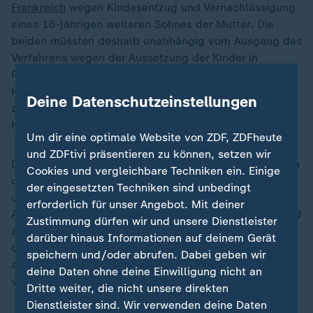
Frankreich
wegen Kindesentzug und Vernachlässigung
eines 16-jährigen weiteren Sohnes der Mutter. Die
beiden müssten deshalb unabhängig vom Ausgang des
Verfahrens wegen der Aussetzung der Kinder in
Portugal auch vor dem Berufungsgericht in der
Hauptstadt Lissabon erscheinen, das für solche
Deine Datenschutzeinstellungen
ausländischen Anträge zuständig ist. Auch dort dürfte
Haft angeordnet werden.
Um dir eine optimale Website von ZDF, ZDFheute
und ZDFtivi präsentieren zu können, setzen wir
Die 41-jährige Mutter und ihr 55-jähriger Partner sollen
Cookies und vergleichbare Techniken ein. Einige
die beiden kleinen Jungen im Alter von drei und fünf
der eingesetzten Techniken sind unbedingt
Jahren in Zentralportugal ausgesetzt haben. Einem
erforderlich für unser Angebot. Mit deiner
Autofahrer waren die Jungen am Dienstag weinend und
Zustimmung dürfen wir und unsere Dienstleister
allein an einer abgelegenen Landstraße nahe Alcácer
darüber hinaus Informationen auf deinem Gerät
do Sal rund 60 Kilometer südöstlich von Lissabon
speichern und/oder abrufen. Dabei geben wir
aufgefallen. Der Mann kümmerte sich um sie und
deine Daten ohne deine Einwilligung nicht an
verständigte die Polizei.
Dritte weiter, die nicht unsere direkten
Dienstleister sind. Wir verwenden deine Daten