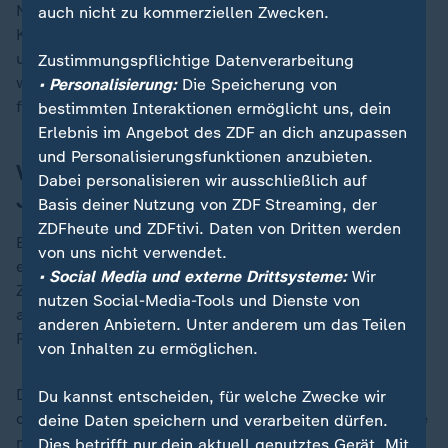
Nach Angaben portugiesischer Medien sollen die
auch nicht zu kommerziellen Zwecken.
Kinder erst wenige Tage zuvor gemeinsam mit Mutter
und Stiefvater eingereist sein. Nach einer Fahndung
Zustimmungspflichtige Datenverarbeitung
wurden Mutter und Stiefvater am Donnerstag
• Personalisierung:
Die Speicherung von
festgenommen.
bestimmten Interaktionen ermöglicht uns, dein
Erlebnis im Angebot des ZDF an dich anzupassen
und Personalisierungsfunktionen anzubieten.
Vater beantragt Sorgerecht für die
Dabei personalisieren wir ausschließlich auf
Jungen
Basis deiner Nutzung von ZDF Streaming, der
ZDFheute und ZDFtivi. Daten von Dritten werden
Bislang hatte die Mutter das Sorgerecht und der Vater
von uns nicht verwendet.
ein Besuchsrecht für die Jungen, wie die französische
• Social Media und externe Drittsysteme:
Wir
Zeitung "Dernières Nouvelles d'Alsace" unter Berufung
nutzen Social-Media-Tools und Dienste von
auf den Staatsanwalt von Colmar im Elsass, Jean
anderen Anbietern. Unter anderem um das Teilen
Richert, berichtete.
von Inhalten zu ermöglichen.
Der leibliche Vater habe die Mutter und die Kinder bei
Du kannst entscheiden, für welche Zwecke wir
der Polizei in Colmar als vermisst gemeldet, dort hatte
deine Daten speichern und verarbeiten dürfen.
man sich auch schon Sorgen gemacht, weil die Kinder
Dies betrifft nur dein aktuell genutztes Gerät. Mit