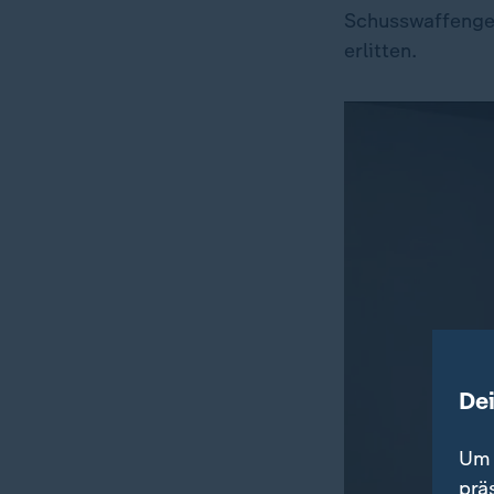
Schusswaffengeb
erlitten.
De
Um 
prä