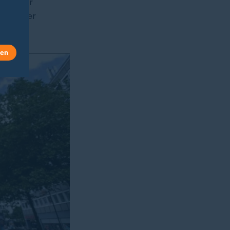
n Messer
r kam per
len