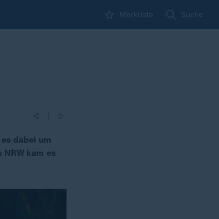
Merkliste
Suche
|
l es dabei um
in NRW kam es