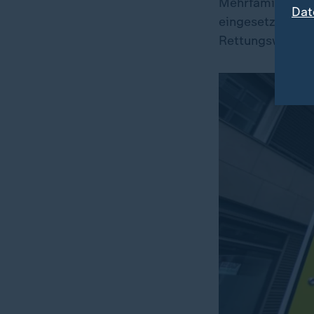
Mehrfamilienhau
Dat
eingesetzt habe
Rettungswagen i