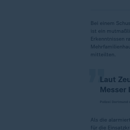
Bei einem Schus
ist ein mutmaßl
„
Erkenntnissen r
Mehrfamilienhau
mitteilten.
Laut Ze
Messer b
Polizei Dortmund
Als die alarmie
für die Einsatz