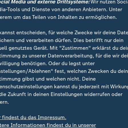
g war ein mit Messern bewaffneter mutmaßliche Angr
ocial Media und externe Drittsysteme:
Wir nutzen Soci
 durch Polizeischüsse ums Leben gekommen
. Laut St
ia-Tools und Dienste von anderen Anbietern. Unter
6 Jahre alte Deutsche erheblich psychisch auffällig u
erem um das Teilen von Inhalten zu ermöglichen.
ttlungen mit zwei Messern in den Händen auf die Pol
aufhin hätten die Polizisten geschossen und den Mann
kannst entscheiden, für welche Zwecke wir deine Dat
ichern und verarbeiten dürfen. Dies betrifft nur dein
uell genutztes Gerät. Mit "Zustimmen" erklärst du dei
timmung zu unserer Datenverarbeitung, für die wir de
erbert Reul (CDU) hatte am Mittwoch in Düsseldorf e
willigung benötigen. Oder du legst unter
vorgestellt, mit dem er Messergewalt eindämmen wi
nstellungen/Ablehnen" fest, welchen Zwecken du dei
e ist diese im vergangenen Jahr im öffentlichen Rau
timmung gibst und welchen nicht. Deine
.540 Fälle gestiegen.
enschutzeinstellungen kannst du jederzeit mit Wirkun
 die Zukunft in deinen Einstellungen widerrufen oder
ischenfälle mit Messer in Reckling
ern.
zur Vorstellung der Pläne von Reul nahm die Polizei ebe
r findest du das Impressum.
m Morgen ein 49-Jährigen vorläufig fest. Er soll im 
tere Informationen findest du in unserer