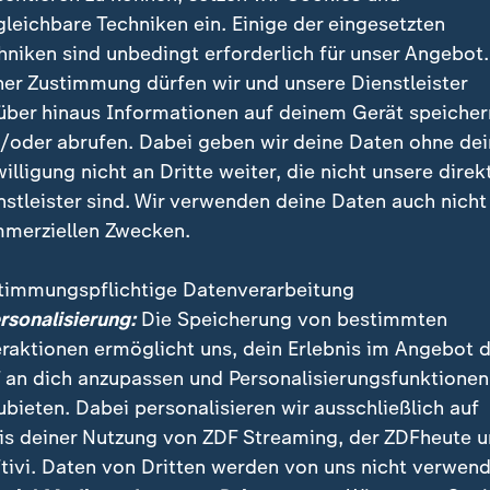
gleichbare Techniken ein. Einige der eingesetzten
hniken sind unbedingt erforderlich für unser Angebot.
ner Zustimmung dürfen wir und unsere Dienstleister
ende der Gewerkschaft der Polizei, Jochen Kopelke, fordert
über hinaus Informationen auf deinem Gerät speicher
Waffengesetzes, insbesondere bei Messern. Messer hätten 
/oder abrufen. Dabei geben wir deine Daten ohne de
hts zu suchen.
willigung nicht an Dritte weiter, die nicht unsere direk
nstleister sind. Wir verwenden deine Daten auch nicht
merziellen Zwecken.
eibeamte bei dem Einsatz vor Ort waren und wer von d
timmungspflichtige Datenverarbeitung
t habe, könne man noch nicht sagen, so ein Sprecher
ersonalisierung:
Die Speicherung von bestimmten
ripo in Dortmund übernahm aus Neutralitätsgründen
eraktionen ermöglicht uns, dein Erlebnis im Angebot 
 an dich anzupassen und Personalisierungsfunktionen
ubieten. Dabei personalisieren wir ausschließlich auf
is deiner Nutzung von ZDF Streaming, der ZDFheute 
stag tödliche Polizeischüsse
tivi. Daten von Dritten werden von uns nicht verwend