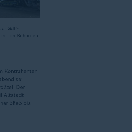
 der GdP-
eit der Behörden.
em Kontrahenten
abend sei
lizei. Der
l Altstadt
er blieb bis