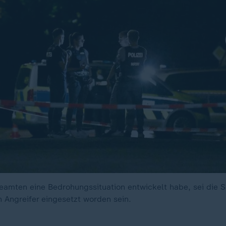
 Beamten eine Bedrohungssituation entwickelt habe, sei die
Angreifer eingesetzt worden sein.