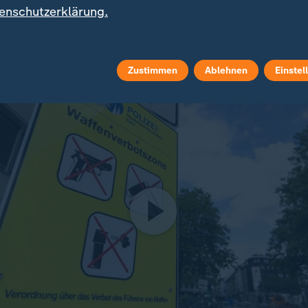
ses einen 53 Jahre alten Mann verletzt und dabei ei
enschutzerklärung.
n. Dieses wurde kurz darauf sichergestellt. Das Opfe
n ein Krankenhaus.
Zustimmen
Ablehnen
Einstel