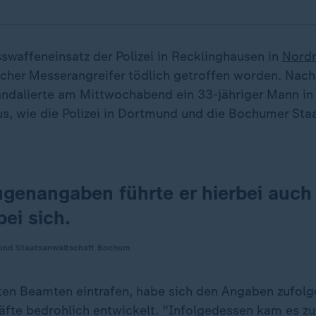
swaffeneinsatz der Polizei in Recklinghausen in
Nordr
icher Messerangreifer tödlich getroffen worden. Nach
andalierte am Mittwochabend ein 33-jähriger Mann in
s, wie die Polizei in Dortmund und die Bochumer Sta
ugenangaben führte er hierbei auch
ei sich.
 und Staatsanwaltschaft Bochum
rten Beamten eintrafen, habe sich den Angaben zufolge
kräfte bedrohlich entwickelt. "Infolgedessen kam es z