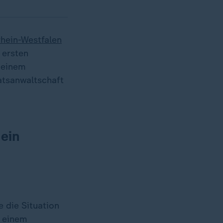
hein-Westfalen
 ersten
 einem
atsanwaltschaft
 ein
 die Situation
u einem