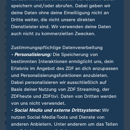
speichern und/oder abrufen. Dabei geben wir
Im Raum Hannover in
Niedersachsen
waren nach
deine Daten ohne deine Einwilligung nicht an
Angaben der Stadt vier Schulen betroffen - drei
Dritte weiter, die nicht unsere direkten
Gymnasien und eine Realschule. Nach Angaben der
Dienstleister sind. Wir verwenden deine Daten
Polizei seien jeweils Einsatzkräfte vor Ort. Von einer
auch nicht zu kommerziellen Zwecken.
echten Bedrohung gingen die Beamten zunächst nicht
aus. Nach Angaben der Stadt fand aber an allen
Zustimmungspflichtige Datenverarbeitung
Schulen regulär Unterricht statt. Dazu habe man sich
• Personalisierung:
Die Speicherung von
in Absprache mit der Polizei entschieden.
bestimmten Interaktionen ermöglicht uns, dein
Erlebnis im Angebot des ZDF an dich anzupassen
Zwei weitere Schulen waren in Hildesheim und Bad
und Personalisierungsfunktionen anzubieten.
Salzdetfurth betroffen. Nach einer intensiven Prüfung
Dabei personalisieren wir ausschließlich auf
habe die Polizei festgestellt, dass keine akute Gefahr
Basis deiner Nutzung von ZDF Streaming, der
bestehe, wie sie auf der Plattform X mitteilte.
ZDFheute und ZDFtivi. Daten von Dritten werden
von uns nicht verwendet.
• Social Media und externe Drittsysteme:
Wir
Stuhr bei Bremen: Schule blieb
nutzen Social-Media-Tools und Dienste von
geschlossen
anderen Anbietern. Unter anderem um das Teilen