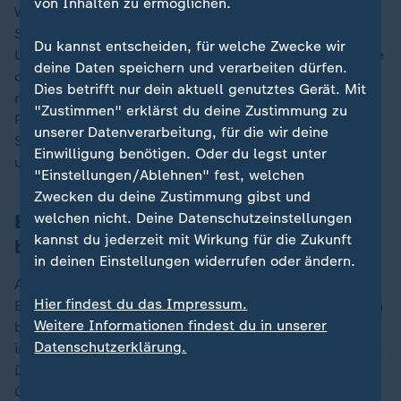
von Inhalten zu ermöglichen.
Wegen einer Bombendrohung bleibt die Lise-Meitner-
Schule in Stuhr bei
Bremen
am Montag geschlossen.
Du kannst entscheiden, für welche Zwecke wir
Um sicherzugehen, dass Schülerinnen und Schüler, die
deine Daten speichern und verarbeiten dürfen.
den Unterrichtsausfall nicht mitbekommen haben,
Dies betrifft nur dein aktuell genutztes Gerät. Mit
nicht doch das Gebäude betreten, waren am Morgen
"Zustimmen" erklärst du deine Zustimmung zu
Polizisten und Polizistinnen vor Ort. Die Lise-Meitner-
unserer Datenverarbeitung, für die wir deine
Schule beherbergt ein Gymnasium sowie eine Haupt-
Einwilligung benötigen. Oder du legst unter
und Realschule.
"Einstellungen/Ablehnen" fest, welchen
Zwecken du deine Zustimmung gibst und
welchen nicht. Deine Datenschutzeinstellungen
Bayern: München und Ingolstadt
kannst du jederzeit mit Wirkung für die Zukunft
betroffen
in deinen Einstellungen widerrufen oder ändern.
Auch gegen mehrere Schulen in
Bayern
gab es
Hier findest du das Impressum.
Bombendrohungen. In München seien über 15 Schulen
Weitere Informationen findest du in unserer
betroffen, teilte eine Sprecherin der Polizei mit. Auch
Datenschutzerklärung.
in Ingolstadt gingen demnach mehrere Drohungen ein.
Die Beamten gingen auch hier von keiner ernsthaften
Gefährdungslage aus.