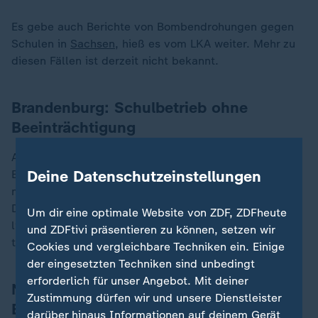
Es gebe auch Berichte von Bombendrohungen gegen
Schulen in
Sachsen
, hieß es vom LKA weiter. Mehr zu
diesen Fällen ist derzeit nicht bekannt.
Brandenburg: Schulbetrieb ohne
Beeinträchtigung
Auch in Schulen in
Brandenburg
sind E-Mails mit
Deine Datenschutzeinstellungen
Bombendrohungen eingegangen. Die Polizei geht aber
nicht von einer Gefahr aus. "Eine Ernsthaftigkeit der
Drohungen wurde jeweils verneint. Der Schulbetrieb
Um dir eine optimale Website von ZDF, ZDFheute
lief weitestgehend ohne Beeinträchtigung weiter",
und ZDFtivi präsentieren zu können, setzen wir
teilte das Polizeipräsidium Potsdam mit.
Cookies und vergleichbare Techniken ein. Einige
der eingesetzten Techniken sind unbedingt
erforderlich für unser Angebot. Mit deiner
Niedersachsen: Wohl keine echte
Zustimmung dürfen wir und unsere Dienstleister
Bedrohung
darüber hinaus Informationen auf deinem Gerät