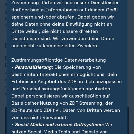
Zustimmung dürfen wir und unsere Dienstleister
Wortmarke. Die Branche wurde auf die frisch
darüber hinaus Informationen auf deinem Gerät
gebackene Abiturientin aufmerksam. Sie gewann
speichern und/oder abrufen. Dabei geben wir
Medienpreise: zweimal den Nickelodeon Kids Choice
deine Daten ohne deine Einwilligung nicht an
Award, später sogar eine Romy.
Dritte weiter, die nicht unsere direkten
Dienstleister sind. Wir verwenden deine Daten
Durchbruch im ZDF
auch nicht zu kommerziellen Zwecken.
Dem breiten Publikum bekannt wurde sie in der
Zustimmungspflichtige Datenverarbeitung
Dramaserie "Gestern waren wir noch Kinder"
(2022).
• Personalisierung:
Die Speicherung von
Julia spielte Vivian Klettmann, die älteste Tochter
bestimmten Interaktionen ermöglicht uns, dein
eines Anwalts (Torben Liebrecht), der seine Frau
Erlebnis im Angebot des ZDF an dich anzupassen
ersticht, in dieser fiktiven Familiengeschichte, die sehr
und Personalisierungsfunktionen anzubieten.
erfolgreich noch immer in der Mediathek abrufbar ist.
Dabei personalisieren wir ausschließlich auf
Basis deiner Nutzung von ZDF Streaming, der
ZDFheute und ZDFtivi. Daten von Dritten werden
von uns nicht verwendet.
• Social Media und externe Drittsysteme:
Wir
nutzen Social-Media-Tools und Dienste von