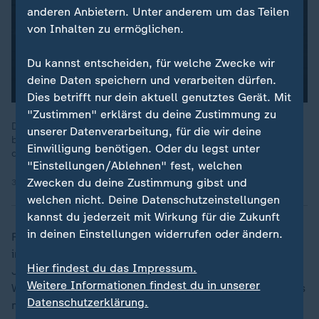
anderen Anbietern. Unter anderem um das Teilen
von Inhalten zu ermöglichen.
Du kannst entscheiden, für welche Zwecke wir
deine Daten speichern und verarbeiten dürfen.
Dies betrifft nur dein aktuell genutztes Gerät. Mit
"Zustimmen" erklärst du deine Zustimmung zu
Die Klettmanns wirken wie eine Familie aus dem Bilderbuch -
unserer Datenverarbeitung, für die wir deine
bis Vater Peter seine Frau an ihrem Geburtstag ermordet und
Einwilligung benötigen. Oder du legst unter
die Kinder plötzlich auf sich allein gestellt sind.
"Einstellungen/Ablehnen" fest, welchen
Zwecken du deine Zustimmung gibst und
30.12.2022 | 42:54 min
welchen nicht. Deine Datenschutzeinstellungen
kannst du jederzeit mit Wirkung für die Zukunft
in deinen Einstellungen widerrufen oder ändern.
Für ihre Follower war Julia immer allgegenwärtig. Ob
im wöchentlichen Podcast "Die Nervigen" mit Joey’s
Hier findest du das Impressum.
Jungle oder in der viralen Survival-Reality-Show "7 vs.
Weitere Informationen findest du in unserer
Wild", die sie Ende 2024 auf der Südinsel Neuseelands
Datenschutzerklärung.
mit ihrem Team sogar für sich entscheiden konnte.