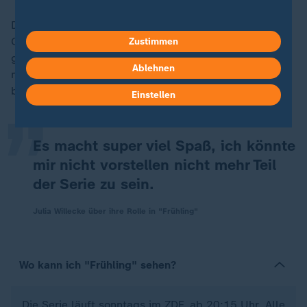
Die Schauspielerin bedient und vergrößert stetig ihre
Community. Selbst den mittlerweile zum Kult
Zustimmen
„
gewordenen Tanzwettbewerb "Let’s Dance" konnte sie
Ablehnen
mit ihrem Partner Zsolt Sándor Cseke als Zweite
beenden.
Einstellen
Es macht super viel Spaß, ich könnte
mir nicht vorstellen nicht mehr Teil
der Serie zu sein.
Julia Willecke über ihre Rolle in "Frühling"
Wo kann ich "Frühling" sehen?
Die Serie läuft sonntags im ZDF, ab 20:15 Uhr. Alle