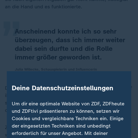
„
an die Hand und es funktionierte.
Anscheinend konnte ich so sehr
überzeugen, dass ich immer weiter
dabei sein durfte und die Rolle
immer größer geworden ist.
Julia Willecke, Schauspielerin und Influencerin
Deine Datenschutzeinstellungen
Doch Julia wäre nicht Julia gewesen, hätte sie sich auf
ihren Lorbeeren ausgeruht. Mit immer neuen Ideen hat
sie ihre Fans an sich gebunden - ob Schülerkalender
Um dir eine optimale Website von ZDF, ZDFheute
oder eigenes Parfum, Charity-Arbeit oder Popsong.
und ZDFtivi präsentieren zu können, setzen wir
Cookies und vergleichbare Techniken ein. Einige
der eingesetzten Techniken sind unbedingt
Zur gleichen Zeit wie sie bei Frühling durchstartete,
erforderlich für unser Angebot. Mit deiner
wurde ihr Name "Julia Beautx" zur eingetragenen