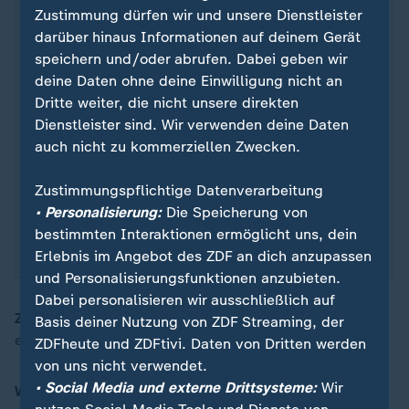
Zustimmung dürfen wir und unsere Dienstleister
darüber hinaus Informationen auf deinem Gerät
speichern und/oder abrufen. Dabei geben wir
deine Daten ohne deine Einwilligung nicht an
Quelle: ZDF
Dritte weiter, die nicht unsere direkten
Dienstleister sind. Wir verwenden deine Daten
Veronika Wand-Danielsson, Jahrgang 1959, ist seit
auch nicht zu kommerziellen Zwecken.
2023 schwedische Botschafterin in Deutschland.
Sie arbeitet in den Nordischen Botschaften, die
Zustimmungspflichtige Datenverarbeitung
seit 25 Jahren fünf nordische Länder in Berlin
• Personalisierung:
Die Speicherung von
vertreten.
bestimmten Interaktionen ermöglicht uns, dein
Erlebnis im Angebot des ZDF an dich anzupassen
und Personalisierungsfunktionen anzubieten.
Dabei personalisieren wir ausschließlich auf
ZDFheute:
Ist hier in der schwedischen Botschaft
Basis deiner Nutzung von ZDF Streaming, der
„
eigentlich irgendetwas von Ikea?
ZDFheute und ZDFtivi. Daten von Dritten werden
von uns nicht verwendet.
• Social Media und externe Drittsysteme:
Wir
Wand-Danielsson:
Ja, viele Gegenstände.