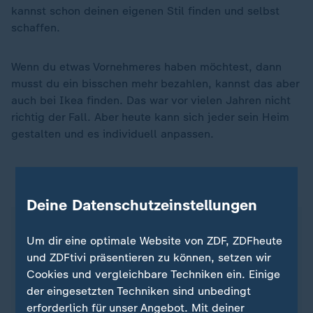
kannst schon deinen eigenen Stil finden und selbst
schaffen.
Wenn du etwas Vornehmeres haben möchtest, dann
musst du ein bisschen mehr bezahlen, kannst das aber
auch bei Ikea finden. Das war vor vielen Jahren nicht
richtig der Fall. Aber heute kann sich jeder sein Heim
gestalten und es individuell anpassen.
Zur Person
Deine Datenschutzeinstellungen
Um dir eine optimale Website von ZDF, ZDFheute
und ZDFtivi präsentieren zu können, setzen wir
Cookies und vergleichbare Techniken ein. Einige
der eingesetzten Techniken sind unbedingt
erforderlich für unser Angebot. Mit deiner