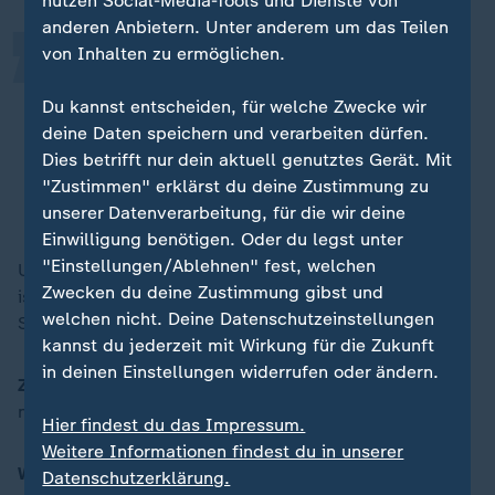
nutzen Social-Media-Tools und Dienste von
anderen Anbietern. Unter anderem um das Teilen
von Inhalten zu ermöglichen.
Wir haben hier in der Botschaft zum
Beispiel Fruchtschalen von Ikea, die
Du kannst entscheiden, für welche Zwecke wir
könnten auch aus einem eleganten
deine Daten speichern und verarbeiten dürfen.
italienischen Designgeschäft sein.
Dies betrifft nur dein aktuell genutztes Gerät. Mit
"Zustimmen" erklärst du deine Zustimmung zu
Veronika Wand-Danielsson, schwedische Botschafterin
unserer Datenverarbeitung, für die wir deine
Einwilligung benötigen. Oder du legst unter
"Einstellungen/Ablehnen" fest, welchen
Und dann dreht man es um und dann stellt man fest:
Zwecken du deine Zustimmung gibst und
ist Ikea. Das ist mir jedenfalls passiert, als ich die
welchen nicht. Deine Datenschutzeinstellungen
Schale in der Hand hatte.
kannst du jederzeit mit Wirkung für die Zukunft
in deinen Einstellungen widerrufen oder ändern.
ZDFheute:
Aber Möbel nicht? Sind die Ikea-Möbel
nicht so diplomatentauglich?
Hier findest du das Impressum.
Weitere Informationen findest du in unserer
Wand-Danielsson:
Doch, es würde auf jeden Fall auch
Datenschutzerklärung.