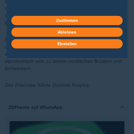
zum Diplomatenstil passen, Möbel hier zu haben. Ich
habe auch Ikea-Möbel in der schwedischen Residenz.
Ich muss aber sagen, die Nordischen Botschaften in
Zustimmen
Berlin, das sind fünf nordische Länder.
Ablehnen
Alle fünf haben fantastisches Design, also würde es
Einstellen
die anderen vielleicht doch ein bisschen ärgern, wenn
es hier nur hier Ikea geben würde. Da muss man also
diplomatisch sein zu seinen nordischen Brüdern und
Schwestern.
Das Interview führte Dominik Rzepka.
ZDFheute auf WhatsApp