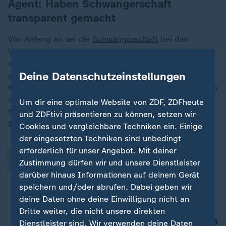
Agent: Haben Schwangerschaft
transparent gemacht
Von Anfang an sei die
Schwangerschaft
bei den
Verhandlungen transparent gemacht worden, sowohl
der Klub als auch der Trainer seien darüber informiert
Deine Datenschutzeinstellungen
gewesen und hätten sich auf die neue Familie im
Kreise des Vereins gefreut. Die Entlassung - vertraglich
„
in bestimmten Fällen rechtlich möglich - kam deshalb
Um dir eine optimale Website von ZDF, ZDFheute
für Latschenberger mehr als überraschend. Die
und ZDFtivi präsentieren zu können, setzen wir
Begründung kritisiert er scharf:
Cookies und vergleichbare Techniken ein. Einige
der eingesetzten Techniken sind unbedingt
erforderlich für unser Angebot. Mit deiner
Für mich geht es auch darum, dass
Zustimmung dürfen wir und unsere Dienstleister
darüber hinaus Informationen auf deinem Gerät
man mit Menschen nicht so umgeht,
speichern und/oder abrufen. Dabei geben wir
sie wie Ware behandelt. Dass man
deine Daten ohne deine Einwilligung nicht an
eine hochschwangere Frau
Dritte weiter, die nicht unsere direkten
Umzugskisten packen lässt und dann
Dienstleister sind. Wir verwenden deine Daten