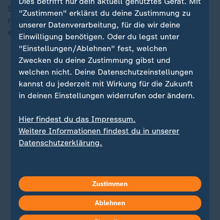
Dies betrifft nur dein aktuell genutztes Gerät. Mit
Stéen kein Thema mehr, bald will er jedoch für einen
"Zustimmen" erklärst du deine Zustimmung zu
neuen Verein auflaufen. Priorität habe jetzt aber
unserer Datenverarbeitung, für die wir deine
erstmal eine andere Sache: die Geburt seines Kindes.
Einwilligung benötigen. Oder du legst unter
"Einstellungen/Ablehnen" fest, welchen
Zwecken du deine Zustimmung gibst und
ZDFheute auf WhatsApp
welchen nicht. Deine Datenschutzeinstellungen
kannst du jederzeit mit Wirkung für die Zukunft
in deinen Einstellungen widerrufen oder ändern.
Hier findest du das Impressum.
Weitere Informationen findest du in unserer
Datenschutzerklärung.
Zustimmen
Ablehnen
Quelle: dpa