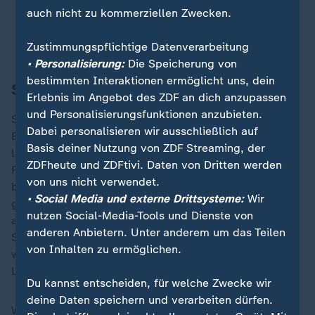
das.
auch nicht zu kommerziellen Zwecken.
Michael Latschenberger, Agent von Stefan Stéen
Zustimmungspflichtige Datenverarbeitung
• Personalisierung:
Die Speicherung von
bestimmten Interaktionen ermöglicht uns, dein
Stéen will Einigung mit Dundee
Erlebnis im Angebot des ZDF an dich anzupassen
und Personalisierungsfunktionen anzubieten.
Stéen und Latschenberger bemühen sich um eine
Dabei personalisieren wir ausschließlich auf
Entschädigung für die Entlassung und habe sich dabei
Basis deiner Nutzung von ZDF Streaming, der
laut Latschenberger sogar bei den finanziellen
ZDFheute und ZDFtivi. Daten von Dritten werden
Forderungen mittlerweile auf den Verein zubewegt -
von uns nicht verwendet.
bisher ohne Erfolg. Nun würden rechtliche Schritte
• Social Media und externe Drittsysteme:
Wir
geprüft, man sei aber weiterhin an einer
nutzen Social-Media-Tools und Dienste von
außergerichtlichen Lösung interessiert, die für alle
anderen Anbietern. Unter anderem um das Teilen
Seiten akzeptabel sei. Ein Gang vor Gericht liege
von Inhalten zu ermöglichen.
weder im Interesse des Spielers noch des Vereins, so
Latschenberger.
Du kannst entscheiden, für welche Zwecke wir
deine Daten speichern und verarbeiten dürfen.
Was klar ist: Ein Einsatz für die Dundee Stars ist für