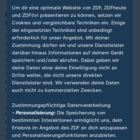
Um dir eine optimale Website von ZDF, ZDFheute
PEN: Florida ist Bundesstaat mit
und ZDFtivi präsentieren zu können, setzen wir
höchsten Restriktionen
Cookies und vergleichbare Techniken ein. Einige
der eingesetzten Techniken sind unbedingt
Florida ist nicht der einzige Staat, der es
erforderlich für unser Angebot. Mit deiner
Privatpersonen und teils auch Organisationen
Zustimmung dürfen wir und unsere Dienstleister
verbietet, Bücher ins Gefängnis zu schicken. Auch in
darüber hinaus Informationen auf deinem Gerät
anderen Staaten ist es verboten. Hintergrund ist meist
speichern und/oder abrufen. Dabei geben wir
die Sorge vor Drogenschmuggel mit den Büchern.
deine Daten ohne deine Einwilligung nicht an
Kritiker sagen: Die Drogen finden meist einen anderen
Dritte weiter, die nicht unsere direkten
Weg, aber die Bücher und die Information haben es
Dienstleister sind. Wir verwenden deine Daten
dann wesentlich schwerer.
auch nicht zu kommerziellen Zwecken.
Zustimmungspflichtige Datenverarbeitung
Laut einer
Analyse der Organisation PEN America
• Personalisierung:
Die Speicherung von
haben die Einschränkungen seit 2015 stark
bestimmten Interaktionen ermöglicht uns, dein
zugenommen - von 30 Prozent Gefängnissen, die nur
Erlebnis im Angebot des ZDF an dich anzupassen
sehr eingeschränkt Bücher annehmen damals, auf 84
und Personalisierungsfunktionen anzubieten.
Prozent im Jahr 2023. Moria Marquis hat für PEN