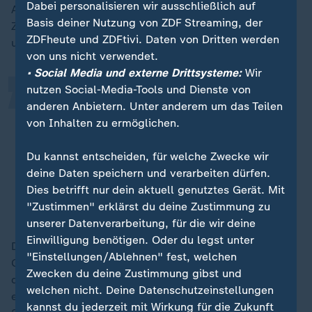
„
Dabei personalisieren wir ausschließlich auf
Amerika die Analyse betreut. Sie betont gegenüber
Basis deiner Nutzung von ZDF Streaming, der
ZDFheute, Projekte wie "Open Books" seien
ZDFheute und ZDFtivi. Daten von Dritten werden
unverzichtbar.
von uns nicht verwendet.
• Social Media und externe Drittsysteme:
Wir
nutzen Social-Media-Tools und Dienste von
Kostenlose Bücher von
anderen Anbietern. Unter anderem um das Teilen
gemeinnützigen Projekten sind ein
von Inhalten zu ermöglichen.
Rettungsanker für inhaftierte
Menschen, ohne die sie schlicht
Du kannst entscheiden, für welche Zwecke wir
deine Daten speichern und verarbeiten dürfen.
nichts zu lesen hätten.
Dies betrifft nur dein aktuell genutztes Gerät. Mit
Moria Marquis, Prison Banned Books Week
"Zustimmen" erklärst du deine Zustimmung zu
unserer Datenverarbeitung, für die wir deine
Einwilligung benötigen. Oder du legst unter
Die Einschränkungen für Büchersendungen in
"Einstellungen/Ablehnen" fest, welchen
Gefängnis seien demnach noch schwerwiegender als
Zwecken du deine Zustimmung gibst und
die inhaltliche Zensur. Doch auch diese Verbote sind
welchen nicht. Deine Datenschutzeinstellungen
erheblich. Im Jahr 2023 standen in Florida über
kannst du jederzeit mit Wirkung für die Zukunft