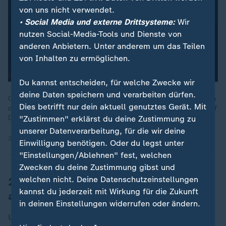
von uns nicht verwendet.
• Social Media und externe Drittsysteme:
Wir
nutzen Social-Media-Tools und Dienste von
anderen Anbietern. Unter anderem um das Teilen
von Inhalten zu ermöglichen.
Du kannst entscheiden, für welche Zwecke wir
deine Daten speichern und verarbeiten dürfen.
Ob WhatsApp-Chat, Signal- oder Facebook-Nachricht: Ein Plan
Dies betrifft nur dein aktuell genutztes Gerät. Mit
der EU-Kommission sieht vor, dass sämtliche Chats im Netz auf
Darstellungen von Kindesmissbrauch gescannt werden.
"Zustimmen" erklärst du deine Zustimmung zu
unserer Datenverarbeitung, für die wir deine
24.01.2024 | 29:10 min
Einwilligung benötigen. Oder du legst unter
"Einstellungen/Ablehnen" fest, welchen
Zwecken du deine Zustimmung gibst und
welchen nicht. Deine Datenschutzeinstellungen
280 Millionen Twitternachrichten
kannst du jederzeit mit Wirkung für die Zukunft
analysiert
in deinen Einstellungen widerrufen oder ändern.
Um zu ermitteln, wie häufig die einzelnen Emojis