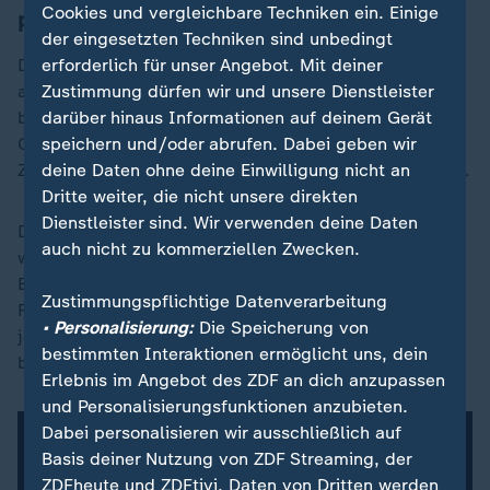
Cookies und vergleichbare Techniken ein. Einige
passiv-aggressiv gleichzeitig
der eingesetzten Techniken sind unbedingt
erforderlich für unser Angebot. Mit deiner
Das leicht lächelnde Gesicht sei zum Beispiel sowohl
Zustimmung dürfen wir und unsere Dienstleister
als freundlich als auch als passiv-aggressiv
darüber hinaus Informationen auf deinem Gerät
beschrieben worden. Die Forschenden zeigten in einer
speichern und/oder abrufen. Dabei geben wir
Online-Befragung 153 Teilnehmenden sämtliche zum
deine Daten ohne deine Einwilligung nicht an
Zeitpunkt der Studie verfügbaren 107 Gesichts-Emojis.
Dritte weiter, die nicht unsere direkten
Dienstleister sind. Wir verwenden deine Daten
Die Befragten sollten etwa darüber Auskunft geben,
auch nicht zu kommerziellen Zwecken.
wie bekannt ihnen das Emoji sei und wie sie seine
Bedeutung empfanden. Zusätzlich baten die
Zustimmungspflichtige Datenverarbeitung
Forschenden die Teilnehmenden, die Bedeutung des
• Personalisierung:
Die Speicherung von
jeweiligen Emojis mit maximal drei Begriffen zu
bestimmten Interaktionen ermöglicht uns, dein
beschreiben.
Erlebnis im Angebot des ZDF an dich anzupassen
und Personalisierungsfunktionen anzubieten.
Dabei personalisieren wir ausschließlich auf
Basis deiner Nutzung von ZDF Streaming, der
ZDFheute und ZDFtivi. Daten von Dritten werden