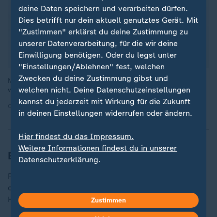
deine Daten speichern und verarbeiten dürfen.
Dies betrifft nur dein aktuell genutztes Gerät. Mit
"Zustimmen" erklärst du deine Zustimmung zu
unserer Datenverarbeitung, für die wir deine
Einwilligung benötigen. Oder du legst unter
"Einstellungen/Ablehnen" fest, welchen
Zwecken du deine Zustimmung gibst und
Mit Ski und Lastenschlitten: Reinhold Messner demonstriert,
welchen nicht. Deine Datenschutzeinstellungen
wie Arved Fuchs und er die Antarktis durchquert haben.
kannst du jederzeit mit Wirkung für die Zukunft
Quelle: dpa
in deinen Einstellungen widerrufen oder ändern.
Hier findest du das Impressum.
Weitere Informationen findest du in unserer
Eiswind in den Segeln
Datenschutzerklärung.
Für die zweite längere Etappe hoffen die beiden
charakterlich so unterschiedlichen Eisgänger auf die
Hilfe des Himmels.
Zustimmen