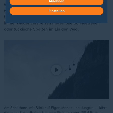
Ablehnen
Wenn Wind und Wetter es zulassen können sie ihre
Kites einsetzen, doch auf dem eisigen Mill-Gletscher
Einstellen
ist das ein nicht ungefährliches Unterfangen. Denn
immer wieder versperren meterhohe Schneewehen
oder tückische Spalten im Eis den Weg.
Am Schilthorn, mit Blick auf Eiger, Mönch und Jungfrau - fährt
die neue Rekordbahn. Bei einer Steigung von 159,4 Prozent