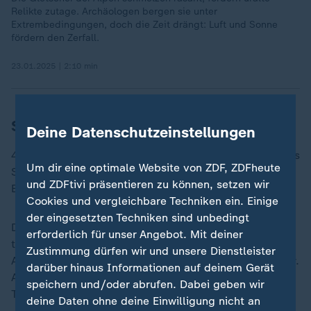
Relikte zutage. Archäologen bergen sie unter
Extrembedingungen, doch die Zeit drängt: Luft und Sonne
fördern den Zerfall.
23.01.2025 | 2:10 min
Silvester am Südpol
Deine Datenschutzeinstellungen
48 Tage später der erste Erfolg: Am frühen Morgen des
Um dir eine optimale Website von ZDF, ZDFheute
Silvestertages 1989 erreichen die beiden das erste
und ZDFtivi präsentieren zu können, setzen wir
Etappenziel: den Südpol.
Cookies und vergleichbare Techniken ein. Einige
der eingesetzten Techniken sind unbedingt
Drei Tage Aufenthalt, aufwärmen, duschen, essen,
erforderlich für unser Angebot. Mit deiner
trinken. Mit der amerikanischen Besatzung der
Zustimmung dürfen wir und unsere Dienstleister
Amundsen-Scott-Forschungsstation feiern sie Silvester.
darüber hinaus Informationen auf deinem Gerät
Am 3. Januar 1990 geht es weiter. Über das
speichern und/oder abrufen. Dabei geben wir
Transantarktische Gebirge in Richtung Ross-Meer.
deine Daten ohne deine Einwilligung nicht an