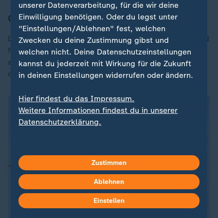
unserer Datenverarbeitung, für die wir deine
Grafik des Tages
Einwilligung benötigen. Oder du legst unter
"Einstellungen/Ablehnen" fest, welchen
Die Donau ist der längste Fluss, der durch Deutschland
Zwecken du deine Zustimmung gibst und
fließt - gemessen an seiner Gesamtlänge. Gemessen
welchen nicht. Deine Datenschutzeinstellungen
an der Fließlänge in Deutschland hat jedoch der Rhein
kannst du jederzeit mit Wirkung für die Zukunft
die Nase vorn:
in deinen Einstellungen widerrufen oder ändern.
Hier findest du das Impressum.
Weitere Informationen findest du in unserer
Datenschutzerklärung.
Zustimmen
Ablehnen
Einstellen