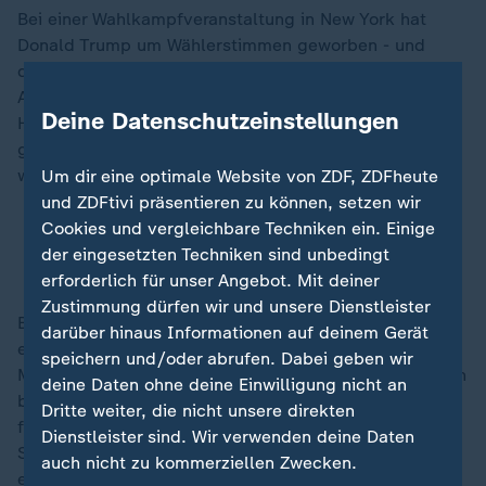
Bei einer Wahlkampfveranstaltung in New York hat
Donald Trump um Wählerstimmen geworben - und
dabei selbstverständlich auch nicht an persönlichen
Angriffen gegen seine Konkurrentin Kamala Harris und
Deine Datenschutzeinstellungen
Hetze gegen Einwanderer gespart. Auch Trumps
glühender Verehrer Elon Musk und weitere Prominente
waren mit von der Partie.
Um dir eine optimale Website von ZDF, ZDFheute
und ZDFtivi präsentieren zu können, setzen wir
Cookies und vergleichbare Techniken ein. Einige
Großveranstaltung in New York:
Trump wettert
der eingesetzten Techniken sind unbedingt
gegen Harris und Migranten
erforderlich für unser Angebot. Mit deiner
Zustimmung dürfen wir und unsere Dienstleister
Bei einer Wiederwahl Trumps am 5. November will er
darüber hinaus Informationen auf deinem Gerät
einen radikalen Kurs gegen Migrantinnen und
speichern und/oder abrufen. Dabei geben wir
Migranten durchsetzen, der auch Massendeportationen
deine Daten ohne deine Einwilligung nicht an
beinhalten soll. Außerdem will Trump die Todesstrafe
Dritte weiter, die nicht unsere direkten
für jeden Migranten, der einen US-Bürger oder
Dienstleister sind. Wir verwenden deine Daten
Sicherheitsbeamten tötet. Kamala Harris nannte er
auch nicht zu kommerziellen Zwecken.
eine "Person mit einem sehr niedrigen IQ". Darüber