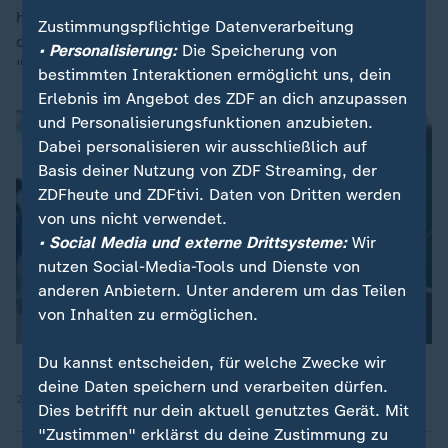
hinaus bezeichneten Trump und andere Redner die
Zustimmungspflichtige Datenverarbeitung
demokratische Präsidentschaftskandidatin als
• Personalisierung:
Die Speicherung von
"Teufelin", "Antichristin" und indirekt als Prostituierte.
bestimmten Interaktionen ermöglicht uns, dein
Erlebnis im Angebot des ZDF an dich anzupassen
und Personalisierungsfunktionen anzubieten.
Dabei personalisieren wir ausschließlich auf
Basis deiner Nutzung von ZDF Streaming, der
ZDFheute und ZDFtivi. Daten von Dritten werden
von uns nicht verwendet.
Dieses Video existiert nicht (mehr).
• Social Media und externe Drittsysteme:
Wir
nutzen Social-Media-Tools und Dienste von
anderen Anbietern. Unter anderem um das Teilen
von Inhalten zu ermöglichen.
Du kannst entscheiden, für welche Zwecke wir
deine Daten speichern und verarbeiten dürfen.
28.10.2024
Dies betrifft nur dein aktuell genutztes Gerät. Mit
"Zustimmen" erklärst du deine Zustimmung zu