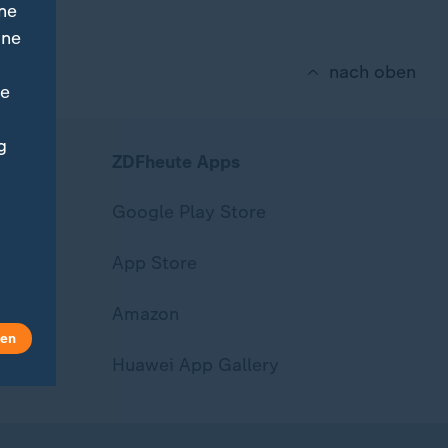
ne
ine
nach oben
ne
g
ZDFheute Apps
Google Play Store
App Store
Amazon
len
Huawei App Gallery