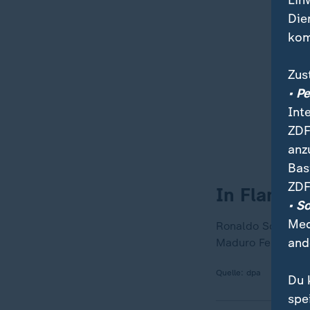
Ein
Die
kom
Zus
• P
Int
ZDF
anz
Bas
ZDF
In Flamme
• S
Med
Ronaldo Schemidt 
and
Maduro Feuer gef
Quelle:
dpa
Du 
spe