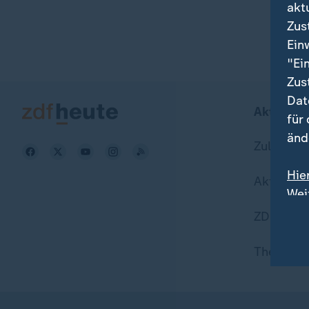
akt
Zus
Ein
"Ei
Zus
Dat
Aktuell b
für
änd
Zuletzt v
Hie
Aktuelle
Wei
Dat
ZDFheute
Themen i