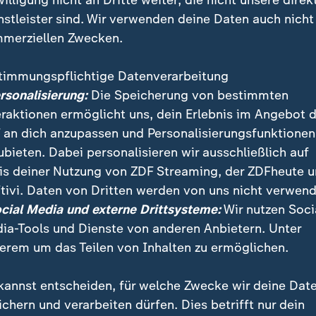
willigung nicht an Dritte weiter, die nicht unsere direk
nstleister sind. Wir verwenden deine Daten auch nicht
merziellen Zwecken.
timmungspflichtige Datenverarbeitung
ersonalisierung:
Die Speicherung von bestimmten
eraktionen ermöglicht uns, dein Erlebnis im Angebot 
 an dich anzupassen und Personalisierungsfunktionen
ubieten. Dabei personalisieren wir ausschließlich auf
is deiner Nutzung von ZDF Streaming, der ZDFheute 
tivi. Daten von Dritten werden von uns nicht verwend
n
ocial Media und externe Drittsysteme:
Wir nutzen Soci
ia-Tools und Dienste von anderen Anbietern. Unter
fotografierte einen Mann, der bei einer Demonstration geg
erem um das Teilen von Inhalten zu ermöglichen.
angen hat.
kannst entscheiden, für welche Zwecke wir deine Dat
ichern und verarbeiten dürfen. Dies betrifft nur dein