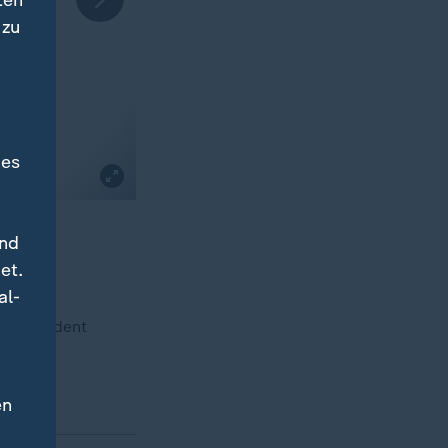
ten
 zu
des
und
et.
al-
en Präsident
en