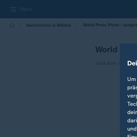
Menü
World Press Photo - ausgez
Nachrichten in Bildern
World Pres
De
13.04.2018 | 14:57
Um 
prä
ver
Tec
dei
dar
und