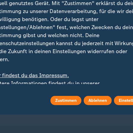
uell genutztes Gerät. Mit "Zustimmen" erklärst du dei
timmung zu unserer Datenverarbeitung, für die wir de
willigung benötigen. Oder du legst unter
nstellungen/Ablehnen" fest, welchen Zwecken du dei
timmung gibst und welchen nicht. Deine
enschutzeinstellungen kannst du jederzeit mit Wirkun
ei ZDFheute
ZDFheute Update
 die Zukunft in deinen Einstellungen widerrufen oder
ern.
eröffentlicht
E-Mail-Newsletter
r findest du das Impressum.
 Sendungs-Videos
Facebook Messenger
tere Informationen findest du in unserer
enschutzerklärung.
 Stories
WhatsApp-Channel
Zustimmen
Ablehnen
Einstel
m Überblick
ZDFheute Update Archiv