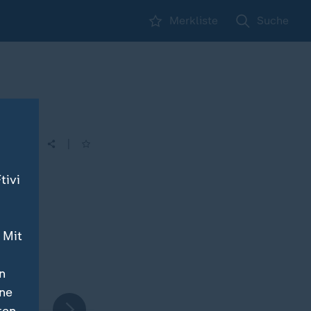
Merkliste
Suche
|
tivi
 Mit
n
ine