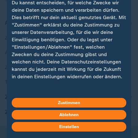
Du kannst entscheiden, für welche Zwecke wir
deine Daten speichern und verarbeiten dürfen.
Dies betrifft nur dein aktuell genutztes Gerät. Mit
Aktuell bei ZDFheute
"Zustimmen" erklärst du deine Zustimmung zu
unserer Datenverarbeitung, für die wir deine
Zuletzt veröffentlicht
Einwilligung benötigen. Oder du legst unter
"Einstellungen/Ablehnen" fest, welchen
Aktuelle Sendungs-Videos
Zwecken du deine Zustimmung gibst und
welchen nicht. Deine Datenschutzeinstellungen
ZDFheute Stories
kannst du jederzeit mit Wirkung für die Zukunft
in deinen Einstellungen widerrufen oder ändern.
Themen im Überblick
Hier findest du das Impressum.
ZDFheute Update
Weitere Informationen findest du in unserer
Zustimmen
Datenschutzerklärung.
ZDFheute Apps
Ablehnen
Einstellen