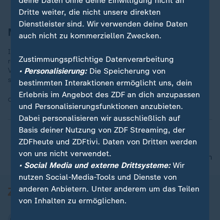
deine Daten ohne deine Einwilligung nicht an
Dritte weiter, die nicht unsere direkten
Dienstleister sind. Wir verwenden deine Daten
Montage in Zwickau
auch nicht zu kommerziellen Zwecken.
Im Volkseigenen Betrieb Sachsenring Automobilwerk Zwickau
Zustimmungspflichtige Datenverarbeitung
rollen ab dem 7. November 1957 die Zweitakter übers Band.
• Personalisierung:
Die Speicherung von
Vorgabe des DDR-Ministerrats: Robust, sparsam, preiswert
sollen sie sein.
bestimmten Interaktionen ermöglicht uns, dein
Erlebnis im Angebot des ZDF an dich anzupassen
Quelle:
dpa
und Personalisierungsfunktionen anzubieten.
Dabei personalisieren wir ausschließlich auf
Basis deiner Nutzung von ZDF Streaming, der
ZDFheute und ZDFtivi. Daten von Dritten werden
von uns nicht verwendet.
nach oben
• Social Media und externe Drittsysteme:
Wir
nutzen Social-Media-Tools und Dienste von
anderen Anbietern. Unter anderem um das Teilen
von Inhalten zu ermöglichen.