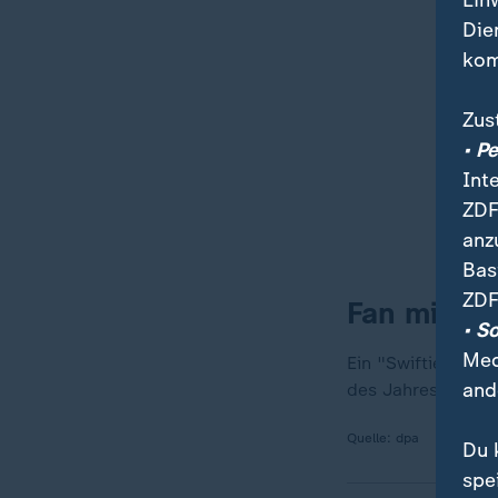
Ein
Die
kom
Zus
• P
Int
ZDF
anz
Bas
ZDF
Fan mit Sc
• S
Med
Ein "Swiftie" mit
and
des Jahres statt.
Quelle:
dpa
Du 
spe