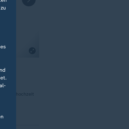
ten
 zu
des
und
et.
al-
ie Promihochzeit
en