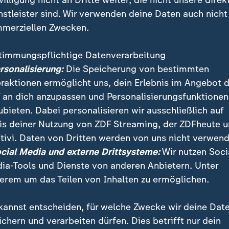
willigung nicht an Dritte weiter, die nicht unsere direk
nstleister sind. Wir verwenden deine Daten auch nicht
merziellen Zwecken.
timmungspflichtige Datenverarbeitung
ersonalisierung:
Die Speicherung von bestimmten
eraktionen ermöglicht uns, dein Erlebnis im Angebot 
 an dich anzupassen und Personalisierungsfunktionen
ubieten. Dabei personalisieren wir ausschließlich auf
is deiner Nutzung von ZDF Streaming, der ZDFheute 
tivi. Daten von Dritten werden von uns nicht verwend
hleier
ocial Media und externe Drittsysteme:
Wir nutzen Soci
ia-Tools und Dienste von anderen Anbietern. Unter
 Schleier blickt auf den Madison Square Garden: Hier fand d
erem um das Teilen von Inhalten zu ermöglichen.
kannst entscheiden, für welche Zwecke wir deine Dat
ichern und verarbeiten dürfen. Dies betrifft nur dein