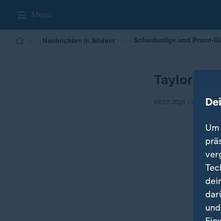
Menü
Schaulustige und Promi-G
Nachrichten in Bildern
Taylor Swi
De
04.07.2026 | 04:31
Um 
prä
ver
Tec
dei
dar
und