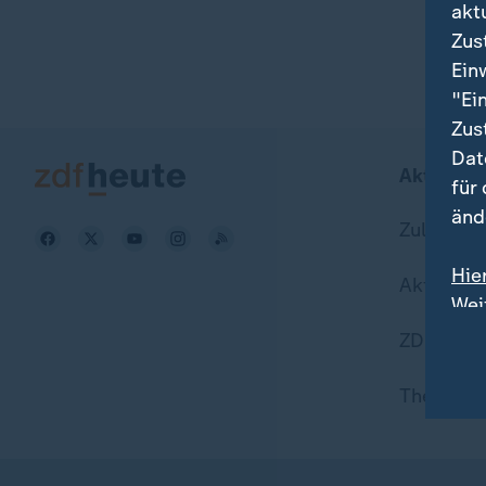
akt
Zus
Ein
"Ei
Zus
Dat
Aktuell b
für
änd
Zuletzt v
Hie
Aktuelle
Wei
Dat
ZDFheute
Themen i