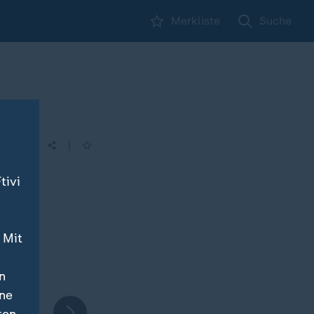
Merkliste
Suche
rk
|
tivi
 Mit
n
ine