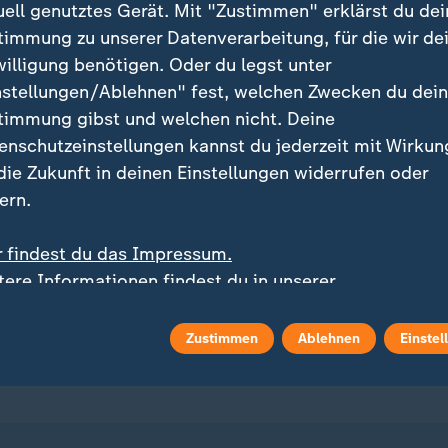
uell genutztes Gerät. Mit "Zustimmen" erklärst du dei
timmung zu unserer Datenverarbeitung, für die wir de
willigung benötigen. Oder du legst unter
nstellungen/Ablehnen" fest, welchen Zwecken du dei
timmung gibst und welchen nicht. Deine
enschutzeinstellungen kannst du jederzeit mit Wirkun
ei ZDFheute
ZDFheute Update
 die Zukunft in deinen Einstellungen widerrufen oder
ern.
eröffentlicht
E-Mail-Newsletter
r findest du das Impressum.
 Sendungs-Videos
Facebook Messenger
tere Informationen findest du in unserer
enschutzerklärung.
 Stories
WhatsApp-Channel
Zustimmen
Ablehnen
Einstel
m Überblick
ZDFheute Update Archiv