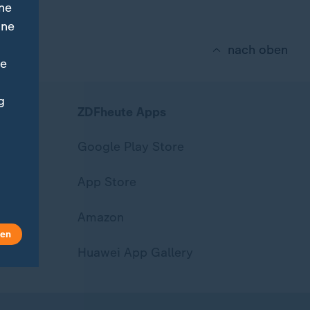
ne
ine
nach oben
ne
g
ZDFheute Apps
Google Play Store
App Store
Amazon
len
Huawei App Gallery