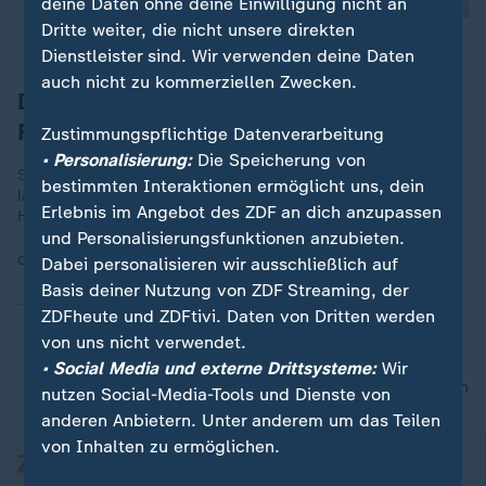
deine Daten ohne deine Einwilligung nicht an
Dritte weiter, die nicht unsere direkten
Dienstleister sind. Wir verwenden deine Daten
auch nicht zu kommerziellen Zwecken.
Dieter Thomas Heck - Karriere einer
Fernseh-Ikone
Zustimmungspflichtige Datenverarbeitung
• Personalisierung:
Die Speicherung von
So kannten ihn Millionen: Dieter Thomas Heck in typisch
bestimmten Interaktionen ermöglicht uns, dein
lässiger Pose in seinem zweiten Wohnzimmer - der ZDF-
Erlebnis im Angebot des ZDF an dich anzupassen
Hitparade. Die Karriere der Fernseh-Ikone in Bildern.
und Personalisierungsfunktionen anzubieten.
Quelle:
ZDF/Barbara Oloffs
Dabei personalisieren wir ausschließlich auf
Basis deiner Nutzung von ZDF Streaming, der
ZDFheute und ZDFtivi. Daten von Dritten werden
von uns nicht verwendet.
• Social Media und externe Drittsysteme:
Wir
nach oben
nutzen Social-Media-Tools und Dienste von
anderen Anbietern. Unter anderem um das Teilen
von Inhalten zu ermöglichen.