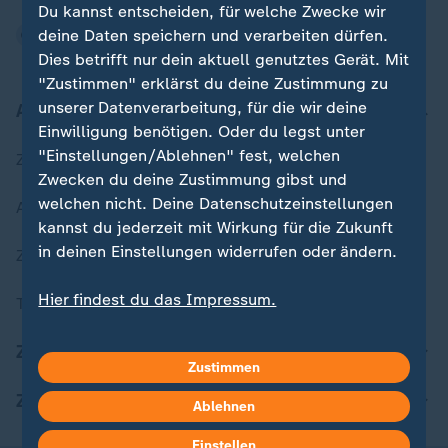
Du kannst entscheiden, für welche Zwecke wir
deine Daten speichern und verarbeiten dürfen.
Dies betrifft nur dein aktuell genutztes Gerät. Mit
"Zustimmen" erklärst du deine Zustimmung zu
unserer Datenverarbeitung, für die wir deine
Aktuell bei ZDFheute
Einwilligung benötigen. Oder du legst unter
"Einstellungen/Ablehnen" fest, welchen
Zuletzt veröffentlicht
Zwecken du deine Zustimmung gibst und
welchen nicht. Deine Datenschutzeinstellungen
Aktuelle Sendungs-Videos
kannst du jederzeit mit Wirkung für die Zukunft
in deinen Einstellungen widerrufen oder ändern.
ZDFheute Stories
Hier findest du das Impressum.
Themen im Überblick
Weitere Informationen findest du in unserer
Datenschutzerklärung.
ZDFheute Update
Zustimmen
ZDFheute Apps
Ablehnen
Einstellen