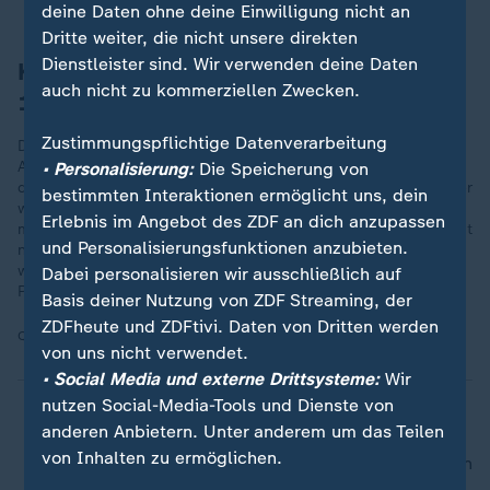
deine Daten ohne deine Einwilligung nicht an
Dritte weiter, die nicht unsere direkten
Dienstleister sind. Wir verwenden deine Daten
Konrad Adenauer (Oktober 1950 - März
auch nicht zu kommerziellen Zwecken.
1966)
Zustimmungspflichtige Datenverarbeitung
Der von 1950 bis 1966 amtierende Vorsitzende Konrad
Adenauer führte die CDU mit harter Hand. Der Mitbegründer
• Personalisierung:
Die Speicherung von
der CDU im Rheinland prägte als Parteichef und Bundeskanzler
bestimmten Interaktionen ermöglicht uns, dein
wie kein anderer die Bundesrepublik der Nachkriegsjahre,
Erlebnis im Angebot des ZDF an dich anzupassen
machte sich durch seinen autoritären Führungsstil jedoch nicht
und Personalisierungsfunktionen anzubieten.
nur Freunde. Nachdem er 1963 aus dem Kanzleramt gedrängt
worden war, klammerte er sich noch bis Ende 1965 an den
Dabei personalisieren wir ausschließlich auf
Parteivorsitz.
Basis deiner Nutzung von ZDF Streaming, der
ZDFheute und ZDFtivi. Daten von Dritten werden
Quelle:
dpa
von uns nicht verwendet.
• Social Media und externe Drittsysteme:
Wir
nutzen Social-Media-Tools und Dienste von
anderen Anbietern. Unter anderem um das Teilen
von Inhalten zu ermöglichen.
nach oben