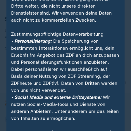
Dritte weiter, die nicht unsere direkten
Dienstleister sind. Wir verwenden deine Daten
Seite an Seite
auch nicht zu kommerziellen Zwecken.
US-Präsident Trump und Frankreichs Präsident Macron bei
Zustimmungspflichtige Datenverarbeitung
einer Flugparade in der Normandie.
• Personalisierung:
Die Speicherung von
bestimmten Interaktionen ermöglicht uns, dein
Quelle:
ap
Erlebnis im Angebot des ZDF an dich anzupassen
und Personalisierungsfunktionen anzubieten.
Dabei personalisieren wir ausschließlich auf
Basis deiner Nutzung von ZDF Streaming, der
nach oben
ZDFheute und ZDFtivi. Daten von Dritten werden
von uns nicht verwendet.
• Social Media und externe Drittsysteme:
Wir
nutzen Social-Media-Tools und Dienste von
anderen Anbietern. Unter anderem um das Teilen
von Inhalten zu ermöglichen.