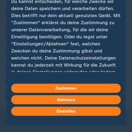
Du kannst entscheiden, für welche Zwecke wir
deine Daten speichern und verarbeiten dürfen.
Aktuell bei ZDFheute
Dies betrifft nur dein aktuell genutztes Gerät. Mit
"Zustimmen" erklärst du deine Zustimmung zu
Zuletzt veröffentlicht
unserer Datenverarbeitung, für die wir deine
Einwilligung benötigen. Oder du legst unter
Aktuelle Sendungs-Videos
"Einstellungen/Ablehnen" fest, welchen
Zwecken du deine Zustimmung gibst und
ZDFheute Stories
welchen nicht. Deine Datenschutzeinstellungen
kannst du jederzeit mit Wirkung für die Zukunft
Themen im Überblick
in deinen Einstellungen widerrufen oder ändern.
ZDFheute Update
Hier findest du das Impressum.
Zustimmen
Weitere Informationen findest du in unserer
ZDFheute Apps
Ablehnen
Datenschutzerklärung.
Einstellen
Nutzungsbedingungen
Datenschutz
Datenschutzeinstellungen