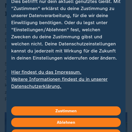
Dies betrifft nur dein aktuell genutztes Gerät. Mit
Neue Konzepte: Boulderhalle in der
"Zustimmen" erklärst du deine Zustimmung zu
Innenstadt
unserer Datenverarbeitung, für die wir deine
Einwilligung benötigen. Oder du legst unter
Insgesamt ist die Ansiedlung von Decathlon sicher
"Einstellungen/Ablehnen" fest, welchen
auch eine gute Nachricht für den Einzelhandel in den
Zwecken du deine Zustimmung gibst und
Innenstädten. Aber lässt sich daraus mehr ableiten?
welchen nicht. Deine Datenschutzeinstellungen
Etwas, dass den Innenstädten Hoffnung macht?
kannst du jederzeit mit Wirkung für die Zukunft
in deinen Einstellungen widerrufen oder ändern.
Seit 2015 ist die Anzahl der Einzelhandelsgeschäfte
nach Angaben des Handelsverbands Deutschland von
Hier findest du das Impressum.
372.000 auf 306.000 gesunken. Vielleicht ist es noch
Weitere Informationen findest du in unserer
kein echter Trend. Aber Eva Stüber erklärt, dass es
Datenschutzerklärung.
zahlreiche "Neueröffnungen im herausfordernden
Fashionumfeld" gebe.
Zustimmen
Ablehnen