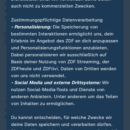
„
Dabei profitieren Unternehmen wie Decathlon von
auch nicht zu kommerziellen Zwecken.
einem absoluten Megatrend, meint Eva Stüber vom
Kölner Institut für Handelsforschung:
Zustimmungspflichtige Datenverarbeitung
• Personalisierung:
Die Speicherung von
bestimmten Interaktionen ermöglicht uns, dein
Noch nie haben sich so viele
Erlebnis im Angebot des ZDF an dich anzupassen
und Personalisierungsfunktionen anzubieten.
Menschen mit einem
Dabei personalisieren wir ausschließlich auf
gesundheitsorientierten Lebensstil,
Basis deiner Nutzung von ZDF Streaming, der
zu dem Bewegung und Ernährung
ZDFheute und ZDFtivi. Daten von Dritten werden
gehören, beschäftigt.
von uns nicht verwendet.
• Social Media und externe Drittsysteme:
Wir
Eva Stüber, Kölner Institut für Handelsforschung
nutzen Social-Media-Tools und Dienste von
anderen Anbietern. Unter anderem um das Teilen
"Gerade Zeit in der Natur ist ein Ausgleich für das
von Inhalten zu ermöglichen.
digitalisierte, hektische und schnelle Leben von vielen
geworden", so Stüber weiter.
Du kannst entscheiden, für welche Zwecke wir
deine Daten speichern und verarbeiten dürfen.