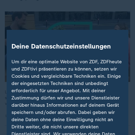
Deine Datenschutzeinstellungen
Um dir eine optimale Website von ZDF, ZDFheute
und ZDFtivi präsentieren zu können, setzen wir
Cookies und vergleichbare Techniken ein. Einige
der eingesetzten Techniken sind unbedingt
erforderlich für unser Angebot. Mit deiner
Leerstände in Geschäftsräumen machen Innenstädten zu
Zustimmung dürfen wir und unsere Dienstleister
schaffen. Wie es auch anders geht, zeigt die ZDF-Reportage
von plan b.
darüber hinaus Informationen auf deinem Gerät
speichern und/oder abrufen. Dabei geben wir
11.11.2021 | 29:47 min
deine Daten ohne deine Einwilligung nicht an
Dritte weiter, die nicht unsere direkten
Dienstleister sind. Wir verwenden deine Daten