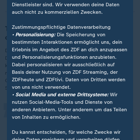
Dienstleister sind. Wir verwenden deine Daten
auch nicht zu kommerziellen Zwecken.
Zustimmungspflichtige Datenverarbeitung
Tante Enso ist genossenschaftlich
• Personalisierung:
Die Speicherung von
organisiert
bestimmten Interaktionen ermöglicht uns, dein
Erlebnis im Angebot des ZDF an dich anzupassen
Die Geschäfte sind genossenschaftlich organisiert, die
und Personalisierungsfunktionen anzubieten.
Dorfbewohnerinnen und -bewohner müssen Anteile
Dabei personalisieren wir ausschließlich auf
kaufen. Dafür dürfen sie über das Sortiment
„
Basis deiner Nutzung von ZDF Streaming, der
mitbestimmen und sie bekommen beim Einkauf
ZDFheute und ZDFtivi. Daten von Dritten werden
Cashback. So will das Startup sicherstellen, dass der
von uns nicht verwendet.
Supermarkt auf Dauer erfolgreich ist.
• Social Media und externe Drittsysteme:
Wir
nutzen Social-Media-Tools und Dienste von
anderen Anbietern. Unter anderem um das Teilen
Das Geheimnis liegt ein bisschen in
von Inhalten zu ermöglichen.
einer Mischung: Wir nehmen eine
kleinere Fläche als der
Du kannst entscheiden, für welche Zwecke wir
handelsübliche Discounter und wir
deine Daten speichern und verarbeiten dürfen.