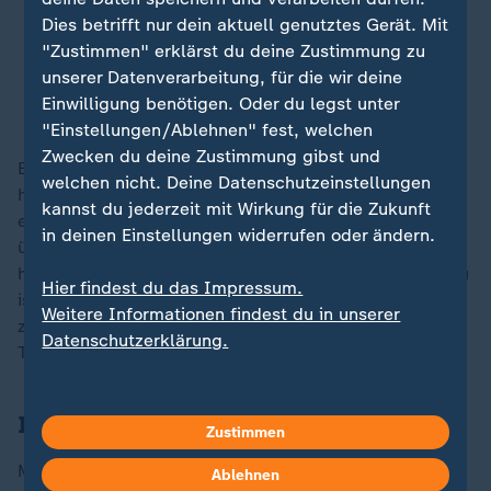
setzen auf eine Beteiligung der
Dies betrifft nur dein aktuell genutztes Gerät. Mit
"Zustimmen" erklärst du deine Zustimmung zu
Bürgerinnen und Bürger in dem Ort.
unserer Datenverarbeitung, für die wir deine
Einwilligung benötigen. Oder du legst unter
Jessica Renziehausen von Tante Enso
"Einstellungen/Ablehnen" fest, welchen
Zwecken du deine Zustimmung gibst und
Bernhard Hackl und die anderen Tante-Enso-Paten
welchen nicht. Deine Datenschutzeinstellungen
haben sich also zu Kaffee, Kuchen und zum Ratschen
kannst du jederzeit mit Wirkung für die Zukunft
eingeladen, um die Leute von dem Konzept zu
in deinen Einstellungen widerrufen oder ändern.
überzeugen. 400 Teilhaber brauchten sie, knapp 700
haben sie schließlich zusammenbekommen. "Frauenau
Hier findest du das Impressum.
ist ein Dorf, das, wenn es darauf ankommt,
Weitere Informationen findest du in unserer
zusammenhält", meint Doris Löfflmann, ebenfalls
Datenschutzerklärung.
Tante-Enso-Patin.
Ist das Konzept zukunftsfähig?
Zustimmen
Mit rund 4.000 Produkten soll Tante Enso als
Ablehnen