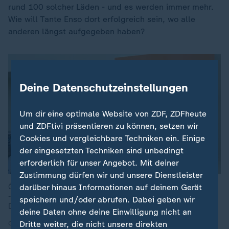
rund 100 solcher Läden - und es werden immer mehr.
Wie will Tante Enso dort erfolgreich sein, wo alle
anderen längst aufgegeben haben?
Deine Datenschutzeinstellungen
Um dir eine optimale Website von ZDF, ZDFheute
und ZDFtivi präsentieren zu können, setzen wir
Cookies und vergleichbare Techniken ein. Einige
der eingesetzten Techniken sind unbedingt
erforderlich für unser Angebot. Mit deiner
Zustimmung dürfen wir und unsere Dienstleister
darüber hinaus Informationen auf deinem Gerät
Öffnungszeiten rund um die Uhr an sieben Tagen in der Woche
- die inzwischen rund 100 Tante-Enso-Läden in ganz
speichern und/oder abrufen. Dabei geben wir
Deutschland machen das möglich.
deine Daten ohne deine Einwilligung nicht an
Dritte weiter, die nicht unsere direkten
Quelle: dpa