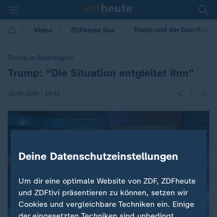
Trump und der Iran-Krieg: 
Video
ZDFheute live
Trump in Bedrängnis
Trump: "Die Situation entgleitet ihm"
:
|
10.06.2026 | 20:42
Deine Datenschutzeinstellungen
Um dir eine optimale Website von ZDF, ZDFheute
und ZDFtivi präsentieren zu können, setzen wir
Cookies und vergleichbare Techniken ein. Einige
der eingesetzten Techniken sind unbedingt