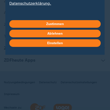
Zuletzt veröffentlicht
Datenschutzerklärung.
Aktuelle Sendungs-Videos
Zustimmen
ZDFheute Stories
Ablehnen
Themen im Überblick
Einstellen
ZDFheute Update
ZDFheute Apps
Nutzungsbedingungen
Datenschutz
Datenschutzeinstellungen
Impressum
Wechseln zu: