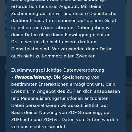
erforderlich für unser Angebot. Mit deiner
Zustimmung dürfen wir und unsere Dienstleister
Im Konflikt mit Iran verliere US-Präsident Trump nicht
darüber hinaus Informationen auf deinem Gerät
nur militärisch, sondern auch wirtschaftlich die
00:16
speichern und/oder abrufen. Dabei geben wir
Kontrolle, erklärt Militärökonom Marcus M. Keupp bei
deine Daten ohne deine Einwilligung nicht an
ZDFheute live.
Dritte weiter, die nicht unsere direkten
Dienstleister sind. Wir verwenden deine Daten
auch nicht zu kommerziellen Zwecken.
Mehr aus ZDFheute live
Zustimmungspflichtige Datenverarbeitung
• Personalisierung:
Die Speicherung von
bestimmten Interaktionen ermöglicht uns, dein
Erlebnis im Angebot des ZDF an dich anzupassen
und Personalisierungsfunktionen anzubieten.
Dabei personalisieren wir ausschließlich auf
Basis deiner Nutzung von ZDF Streaming, der
ZDFheute und ZDFtivi. Daten von Dritten werden
von uns nicht verwendet.