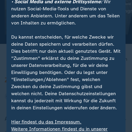
• Social Media und externe Drittsysteme:
Wir
:
:
Abwehr ballistischer Raketen
Ukraine trifft neue Ziele
nutzen Social-Media-Tools und Dienste von
"Das ist die Champions-
"Deutlicher Angr
anderen Anbietern. Unter anderem um das Teilen
League der Technologie"
Alltag"
von Inhalten zu ermöglichen.
Video
19:01
Video
5:04
Du kannst entscheiden, für welche Zwecke wir
deine Daten speichern und verarbeiten dürfen.
Dies betrifft nur dein aktuell genutztes Gerät. Mit
"Zustimmen" erklärst du deine Zustimmung zu
nach oben
unserer Datenverarbeitung, für die wir deine
Einwilligung benötigen. Oder du legst unter
"Einstellungen/Ablehnen" fest, welchen
Zwecken du deine Zustimmung gibst und
welchen nicht. Deine Datenschutzeinstellungen
kannst du jederzeit mit Wirkung für die Zukunft
in deinen Einstellungen widerrufen oder ändern.
Aktuell bei ZDFheute
Hier findest du das Impressum.
Weitere Informationen findest du in unserer