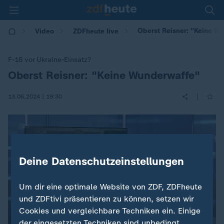
Oberst Reisner: "Keine W
Video
ZDFheute live
F-16 vor Ukraine-Einsatz?
Oberst Reisner: "Keine Wunderwaffe"
:
|
13.06.2024 | 19:30
Deine Datenschutzeinstellungen
Um dir eine optimale Website von ZDF, ZDFheute
und ZDFtivi präsentieren zu können, setzen wir
Cookies und vergleichbare Techniken ein. Einige
der eingesetzten Techniken sind unbedingt