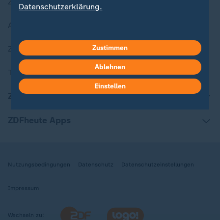
Zuletzt veröffentlicht
Datenschutzerklärung.
Aktuelle Sendungs-Videos
Zustimmen
ZDFheute Stories
Ablehnen
Themen im Überblick
Einstellen
ZDFheute Update
ZDFheute Apps
Nutzungsbedingungen
Datenschutz
Datenschutzeinstellungen
Impressum
Wechseln zu: