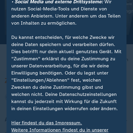
• Social Media und externe Drittsysteme:
Wir
:
:
Abwehr ballistischer Raketen
Ukraine trifft neue Ziele
nutzen Social-Media-Tools und Dienste von
"Das ist die Champions-
"Deutlicher Angr
anderen Anbietern. Unter anderem um das Teilen
League der Technologie"
Alltag"
von Inhalten zu ermöglichen.
Video
19:01
Video
5:04
Du kannst entscheiden, für welche Zwecke wir
deine Daten speichern und verarbeiten dürfen.
Dies betrifft nur dein aktuell genutztes Gerät. Mit
"Zustimmen" erklärst du deine Zustimmung zu
nach oben
unserer Datenverarbeitung, für die wir deine
Einwilligung benötigen. Oder du legst unter
"Einstellungen/Ablehnen" fest, welchen
Zwecken du deine Zustimmung gibst und
welchen nicht. Deine Datenschutzeinstellungen
kannst du jederzeit mit Wirkung für die Zukunft
in deinen Einstellungen widerrufen oder ändern.
Aktuell bei ZDFheute
Hier findest du das Impressum.
Weitere Informationen findest du in unserer