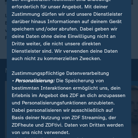
erforderlich für unser Angebot. Mit deiner
Zustimmung dürfen wir und unsere Dienstleister
Laut Experten mehren sich Anzeichen, dass ein F-16-
darüber hinaus Informationen auf deinem Gerät
Einsatz in der Ukraine bevorsteht. Der Jet sei
00:16
speichern und/oder abrufen. Dabei geben wir
verlässlich. Er fordere aber einen hohen
deine Daten ohne deine Einwilligung nicht an
Ressourcenaufwand, so Oberst Reisner.
Dritte weiter, die nicht unsere direkten
Dienstleister sind. Wir verwenden deine Daten
auch nicht zu kommerziellen Zwecken.
Mehr aus ZDFheute live
Zustimmungspflichtige Datenverarbeitung
• Personalisierung:
Die Speicherung von
bestimmten Interaktionen ermöglicht uns, dein
Erlebnis im Angebot des ZDF an dich anzupassen
und Personalisierungsfunktionen anzubieten.
Dabei personalisieren wir ausschließlich auf
Basis deiner Nutzung von ZDF Streaming, der
ZDFheute und ZDFtivi. Daten von Dritten werden
von uns nicht verwendet.