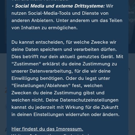
• Social Media und externe Drittsysteme:
Wir
:
:
Abwehr ballistischer Raketen
Ukraine trifft neue Ziele
nutzen Social-Media-Tools und Dienste von
"Das ist die Champions-
"Deutlicher Angr
anderen Anbietern. Unter anderem um das Teilen
League der Technologie"
Alltag"
von Inhalten zu ermöglichen.
Video
19:01
Video
5:04
Du kannst entscheiden, für welche Zwecke wir
deine Daten speichern und verarbeiten dürfen.
Dies betrifft nur dein aktuell genutztes Gerät. Mit
"Zustimmen" erklärst du deine Zustimmung zu
nach oben
unserer Datenverarbeitung, für die wir deine
Einwilligung benötigen. Oder du legst unter
"Einstellungen/Ablehnen" fest, welchen
Zwecken du deine Zustimmung gibst und
welchen nicht. Deine Datenschutzeinstellungen
kannst du jederzeit mit Wirkung für die Zukunft
in deinen Einstellungen widerrufen oder ändern.
Hier findest du das Impressum.
Aktuell bei ZDFheute