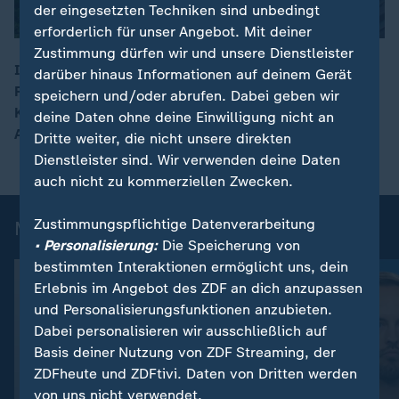
der eingesetzten Techniken sind unbedingt
erforderlich für unser Angebot. Mit deiner
Zustimmung dürfen wir und unsere Dienstleister
In vielen Arbeits- und Tarifverträgen würden andere
darüber hinaus Informationen auf deinem Gerät
Regeln zur Krankschreibung gelten, sagt ZDF-
speichern und/oder abrufen. Dabei geben wir
00:16
Korrespondentin Charlotte Greipl. Hier könne ein
deine Daten ohne deine Einwilligung nicht an
Attest weiterhin erst später nötig sein.
Dritte weiter, die nicht unsere direkten
Dienstleister sind. Wir verwenden deine Daten
auch nicht zu kommerziellen Zwecken.
Zustimmungspflichtige Datenverarbeitung
Mehr aus ZDFheute live
• Personalisierung:
Die Speicherung von
bestimmten Interaktionen ermöglicht uns, dein
Erlebnis im Angebot des ZDF an dich anzupassen
und Personalisierungsfunktionen anzubieten.
Dabei personalisieren wir ausschließlich auf
Basis deiner Nutzung von ZDF Streaming, der
ZDFheute und ZDFtivi. Daten von Dritten werden
von uns nicht verwendet.