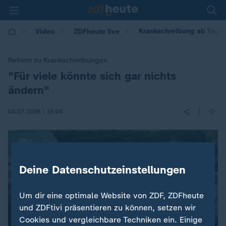
Krankschreibung ab Tag 1:
Video
ZDFheute live
Reform zu Krankschreibungen
"Für viele könnte sich gar nichts
:
ändern"
|
03.07.2026 | 15:04
Deine Datenschutzeinstellungen
Um dir eine optimale Website von ZDF, ZDFheute
und ZDFtivi präsentieren zu können, setzen wir
Cookies und vergleichbare Techniken ein. Einige