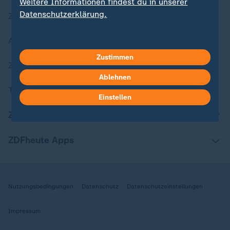
Weitere Informationen findest du in unserer
Datenschutzerklärung.
Zuletzt veröffentlicht
Aktuelle Sendungs-Videos
Zustimmen
ZDFheute Stories
Ablehnen
Themen im Überblick
Einstellen
ZDFheute Update
ZDFheute Apps
Nutzungsbedingungen
Datenschutz
Datenschutzeinstellungen
Impressum