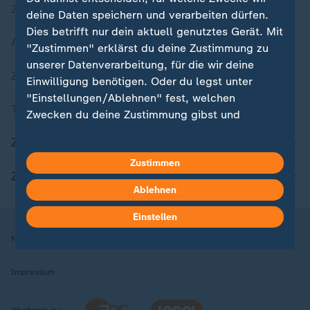
Zuletzt veröffentlicht
deine Daten speichern und verarbeiten dürfen.
Dies betrifft nur dein aktuell genutztes Gerät. Mit
Aktuelle Sendungs-Videos
"Zustimmen" erklärst du deine Zustimmung zu
unserer Datenverarbeitung, für die wir deine
ZDFheute Stories
Einwilligung benötigen. Oder du legst unter
"Einstellungen/Ablehnen" fest, welchen
Themen im Überblick
Zwecken du deine Zustimmung gibst und
welchen nicht. Deine Datenschutzeinstellungen
ZDFheute Update
kannst du jederzeit mit Wirkung für die Zukunft
Zustimmen
in deinen Einstellungen widerrufen oder ändern.
ZDFheute Apps
Ablehnen
Hier findest du das Impressum.
Weitere Informationen findest du in unserer
Einstellen
Datenschutzerklärung.
Nutzungsbedingungen
Datenschutz
Datenschutzeinstellungen
Impressum