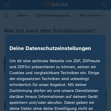
Was tun nach dem 
Video
ZDF-Morgenmagazin
Was tun nach dem Schulabschluss?
von Raphael Altmann
Deine Datenschutzeinstellungen
|
12.05.2026 | 05:30
Um dir eine optimale Website von ZDF, ZDFheute
und ZDFtivi präsentieren zu können, setzen wir
Cookies und vergleichbare Techniken ein. Einige
der eingesetzten Techniken sind unbedingt
erforderlich für unser Angebot. Mit deiner
Zustimmung dürfen wir und unsere Dienstleister
darüber hinaus Informationen auf deinem Gerät
speichern und/oder abrufen. Dabei geben wir
deine Daten ohne deine Einwilligung nicht an