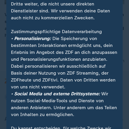
Dritte weiter, die nicht unsere direkten
Dienstleister sind. Wir verwenden deine Daten
Viele wissen nach der Schule nicht, wie es weitergehen
auch nicht zu kommerziellen Zwecken.
soll: Studium, Ausbildung oder erst mal etwas ganz
00:15
anderes? Private Berufsberatungen können gegen Geld
Zustimmungspflichtige Datenverarbeitung
helfen, aber lohnt sich das?
• Personalisierung:
Die Speicherung von
bestimmten Interaktionen ermöglicht uns, dein
Erlebnis im Angebot des ZDF an dich anzupassen
und Personalisierungsfunktionen anzubieten.
nach oben
Dabei personalisieren wir ausschließlich auf
Basis deiner Nutzung von ZDF Streaming, der
ZDFheute und ZDFtivi. Daten von Dritten werden
von uns nicht verwendet.
• Social Media und externe Drittsysteme:
Wir
nutzen Social-Media-Tools und Dienste von
anderen Anbietern. Unter anderem um das Teilen
von Inhalten zu ermöglichen.
Aktuell bei ZDFheute
Du kannst entscheiden, für welche Zwecke wir