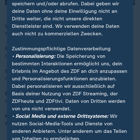
speichern und/oder abrufen. Dabei geben wir
deine Daten ohne deine Einwilligung nicht an
Dritte weiter, die nicht unsere direkten
Dienstleister sind. Wir verwenden deine Daten
Vor der Ministerpräsidenten-Konferenz
00:15
auch nicht zu kommerziellen Zwecken.
Kommt ein neuer Lockdown?
Zustimmungspflichtige Datenverarbeitung
Spatenstich für Fehmarnbelt-Tunnel
• Personalisierung:
Die Speicherung von
Neue Verbindung nach Dänemark
bestimmten Interaktionen ermöglicht uns, dein
Erlebnis im Angebot des ZDF an dich anzupassen
Sorge um hohe Inflation
und Personalisierungsfunktionen anzubieten.
Dritter Anstieg in Folge
Dabei personalisieren wir ausschließlich auf
Basis deiner Nutzung von ZDF Streaming, der
Booster-Impfungen in der Praxis
ZDFheute und ZDFtivi. Daten von Dritten werden
Nahaufnahme
von uns nicht verwendet.
• Social Media und externe Drittsysteme:
Wir
Musik: Fools Garden
nutzen Social-Media-Tools und Dienste von
Mega-Erfolg mit Song "Lemon Tree"
anderen Anbietern. Unter anderem um das Teilen
von Inhalten zu ermöglichen.