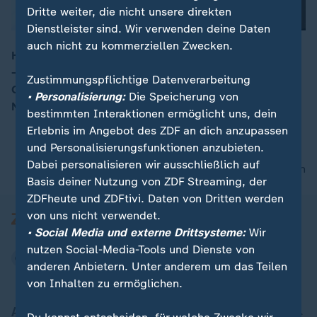
Dritte weiter, die nicht unsere direkten
Dienstleister sind. Wir verwenden deine Daten
auch nicht zu kommerziellen Zwecken.
Hausärzte sollen mehr leisten, aber weniger verdienen
– zumindest nach den geplanten Reformen im
00:15
Zustimmungspflichtige Datenverarbeitung
Gesundheitssystem. Mediziner warnen nun vor
• Personalisierung:
Die Speicherung von
Nachteilen für die Patienten.
bestimmten Interaktionen ermöglicht uns, dein
Erlebnis im Angebot des ZDF an dich anzupassen
und Personalisierungsfunktionen anzubieten.
Dabei personalisieren wir ausschließlich auf
nach oben
Basis deiner Nutzung von ZDF Streaming, der
ZDFheute und ZDFtivi. Daten von Dritten werden
von uns nicht verwendet.
• Social Media und externe Drittsysteme:
Wir
nutzen Social-Media-Tools und Dienste von
anderen Anbietern. Unter anderem um das Teilen
von Inhalten zu ermöglichen.
Aktuell bei ZDFheute