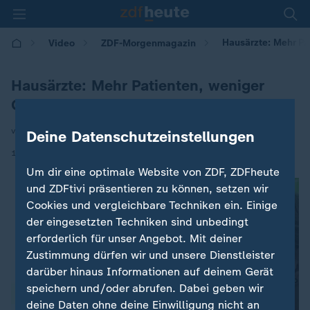
Hausärzte: Mehr Pa
Video
ZDF-Morgenmagazin
Hausärzte: Mehr Patienten, weniger
Geld?
von Svenja Dohmeyer
Deine Datenschutzeinstellungen
|
12.05.2026 | 05:30
Um dir eine optimale Website von ZDF, ZDFheute
und ZDFtivi präsentieren zu können, setzen wir
Cookies und vergleichbare Techniken ein. Einige
der eingesetzten Techniken sind unbedingt
erforderlich für unser Angebot. Mit deiner
Zustimmung dürfen wir und unsere Dienstleister
darüber hinaus Informationen auf deinem Gerät
speichern und/oder abrufen. Dabei geben wir
deine Daten ohne deine Einwilligung nicht an