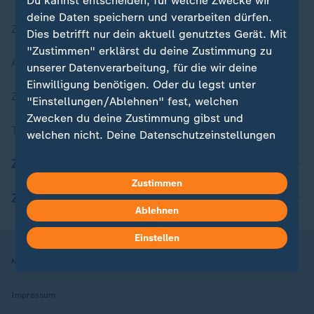
Du kannst entscheiden, für welche Zwecke wir
deine Daten speichern und verarbeiten dürfen.
Zuletzt veröffentlicht
Dies betrifft nur dein aktuell genutztes Gerät. Mit
"Zustimmen" erklärst du deine Zustimmung zu
Aktuelle Sendungs-Videos
unserer Datenverarbeitung, für die wir deine
Einwilligung benötigen. Oder du legst unter
ZDFheute Stories
"Einstellungen/Ablehnen" fest, welchen
Zwecken du deine Zustimmung gibst und
Themen im Überblick
welchen nicht. Deine Datenschutzeinstellungen
kannst du jederzeit mit Wirkung für die Zukunft
ZDFheute Update
in deinen Einstellungen widerrufen oder ändern.
Zustimmen
ZDFheute Apps
Hier findest du das Impressum.
Ablehnen
Weitere Informationen findest du in unserer
Datenschutzerklärung.
Einstellen
Nutzungsbedingungen
Datenschutz
Datenschutzeinstellungen
Impressum