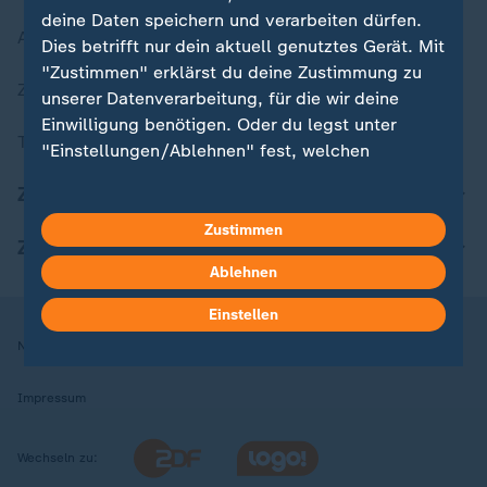
deine Daten speichern und verarbeiten dürfen.
Aktuelle Sendungs-Videos
Dies betrifft nur dein aktuell genutztes Gerät. Mit
"Zustimmen" erklärst du deine Zustimmung zu
ZDFheute Stories
unserer Datenverarbeitung, für die wir deine
Einwilligung benötigen. Oder du legst unter
Themen im Überblick
"Einstellungen/Ablehnen" fest, welchen
Zwecken du deine Zustimmung gibst und
ZDFheute Update
welchen nicht. Deine Datenschutzeinstellungen
kannst du jederzeit mit Wirkung für die Zukunft
Zustimmen
ZDFheute Apps
in deinen Einstellungen widerrufen oder ändern.
Ablehnen
Hier findest du das Impressum.
Einstellen
Weitere Informationen findest du in unserer
Nutzungsbedingungen
Datenschutz
Datenschutzeinstellungen
Datenschutzerklärung.
Impressum
Wechseln zu: