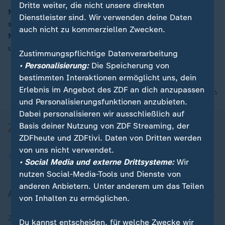
Dritte weiter, die nicht unsere direkten
Mit "Moma vor Ort" im Bürgerdialog: In Hamburg
Dienstleister sind. Wir verwenden deine Daten
stellten sich u.a. ZDF-Chefredakteur Peter Frey und
00:07
auch nicht zu kommerziellen Zwecken.
Moderatorin Dunja Hayali den Fragen der Bürgerinnen
und Bürger.
Zustimmungspflichtige Datenverarbeitung
• Personalisierung:
Die Speicherung von
bestimmten Interaktionen ermöglicht uns, dein
Erlebnis im Angebot des ZDF an dich anzupassen
nach oben
und Personalisierungsfunktionen anzubieten.
Dabei personalisieren wir ausschließlich auf
Basis deiner Nutzung von ZDF Streaming, der
ZDFheute und ZDFtivi. Daten von Dritten werden
von uns nicht verwendet.
• Social Media und externe Drittsysteme:
Wir
nutzen Social-Media-Tools und Dienste von
anderen Anbietern. Unter anderem um das Teilen
Aktuell bei ZDFheute
von Inhalten zu ermöglichen.
Zuletzt veröffentlicht
Du kannst entscheiden, für welche Zwecke wir