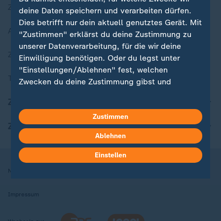
Zuletzt veröffentlicht
deine Daten speichern und verarbeiten dürfen.
Dies betrifft nur dein aktuell genutztes Gerät. Mit
Aktuelle Sendungs-Videos
"Zustimmen" erklärst du deine Zustimmung zu
unserer Datenverarbeitung, für die wir deine
ZDFheute Stories
Einwilligung benötigen. Oder du legst unter
"Einstellungen/Ablehnen" fest, welchen
Themen im Überblick
Zwecken du deine Zustimmung gibst und
welchen nicht. Deine Datenschutzeinstellungen
ZDFheute Update
kannst du jederzeit mit Wirkung für die Zukunft
in deinen Einstellungen widerrufen oder ändern.
Zustimmen
ZDFheute Apps
Ablehnen
Hier findest du das Impressum.
Weitere Informationen findest du in unserer
Einstellen
Datenschutzerklärung.
Nutzungsbedingungen
Datenschutz
Datenschutzeinstellungen
Impressum