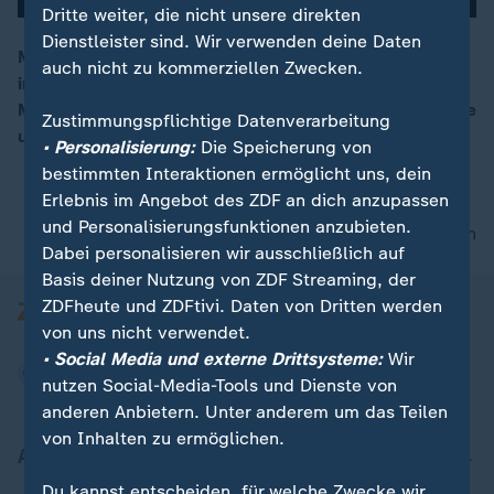
Dritte weiter, die nicht unsere direkten
Dienstleister sind. Wir verwenden deine Daten
Mittlerweile befindet sich die Ukraine fast 17 Monate
auch nicht zu kommerziellen Zwecken.
im Krieg. In der Hauptstadt Kiew bemühen sich die
00:16
Menschen um Normalität – trotz russischer Luftangriffe
Zustimmungspflichtige Datenverarbeitung
und fehlendem Zeitplan für einen Nato-Beitritt.
• Personalisierung:
Die Speicherung von
bestimmten Interaktionen ermöglicht uns, dein
Erlebnis im Angebot des ZDF an dich anzupassen
und Personalisierungsfunktionen anzubieten.
nach oben
Dabei personalisieren wir ausschließlich auf
Basis deiner Nutzung von ZDF Streaming, der
ZDFheute und ZDFtivi. Daten von Dritten werden
von uns nicht verwendet.
• Social Media und externe Drittsysteme:
Wir
nutzen Social-Media-Tools und Dienste von
anderen Anbietern. Unter anderem um das Teilen
von Inhalten zu ermöglichen.
Aktuell bei ZDFheute
Du kannst entscheiden, für welche Zwecke wir