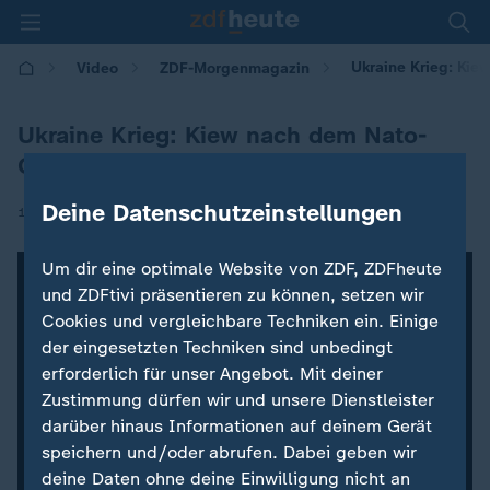
Ukraine Krieg: Kie
Video
ZDF-Morgenmagazin
Ukraine Krieg: Kiew nach dem Nato-
Gipfel
Deine Datenschutzeinstellungen
|
14.07.2023 | 05:30
Um dir eine optimale Website von ZDF, ZDFheute
und ZDFtivi präsentieren zu können, setzen wir
Cookies und vergleichbare Techniken ein. Einige
der eingesetzten Techniken sind unbedingt
erforderlich für unser Angebot. Mit deiner
Zustimmung dürfen wir und unsere Dienstleister
darüber hinaus Informationen auf deinem Gerät
speichern und/oder abrufen. Dabei geben wir
deine Daten ohne deine Einwilligung nicht an