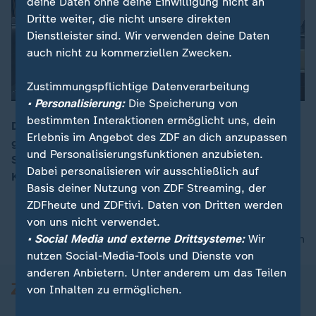
deine Daten ohne deine Einwilligung nicht an
Dritte weiter, die nicht unsere direkten
Dienstleister sind. Wir verwenden deine Daten
auch nicht zu kommerziellen Zwecken.
Zustimmungspflichtige Datenverarbeitung
• Personalisierung:
Die Speicherung von
bestimmten Interaktionen ermöglicht uns, dein
Die SPD habe vom Scheitern der Ampel-Regierung
Erlebnis im Angebot des ZDF an dich anzupassen
gelernt, sagt Vorsitzende Saskia Esken. Das
00:16
und Personalisierungsfunktionen anzubieten.
Sondervermögen stelle die "finanzielle Grundlage der
Dabei personalisieren wir ausschließlich auf
Koalition" sicher.
Basis deiner Nutzung von ZDF Streaming, der
ZDFheute und ZDFtivi. Daten von Dritten werden
von uns nicht verwendet.
• Social Media und externe Drittsysteme:
Wir
nach oben
nutzen Social-Media-Tools und Dienste von
anderen Anbietern. Unter anderem um das Teilen
von Inhalten zu ermöglichen.