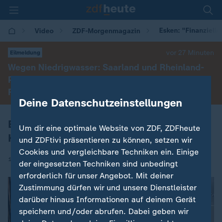
Esken: "Finanzielle
Video
ZDF-Morgenmagazin
vor 27 Minuten
Eilmeldung
Wegen Niedrigwasser: Saarland und Rheinland-
Pfalz heben als erste Bundesländer Lkw-
Feiertagsfahrverbot auf
Deine Datenschutzeinstellungen
Esken: "Finanzielle Grundlage der
Um dir eine optimale Website von ZDF, ZDFheute
Koalition"
und ZDFtivi präsentieren zu können, setzen wir
Cookies und vergleichbare Techniken ein. Einige
|
17.03.2025 | 09:00
der eingesetzten Techniken sind unbedingt
erforderlich für unser Angebot. Mit deiner
Zustimmung dürfen wir und unsere Dienstleister
darüber hinaus Informationen auf deinem Gerät
speichern und/oder abrufen. Dabei geben wir