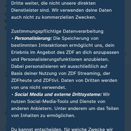
Dritte weiter, die nicht unsere direkten
"Wir müssen uns darauf einstellen, dass wir uns auf
Dienstleister sind. Wir verwenden deine Daten
diese amerikanische Regierung nicht mehr verlassen
00:16
auch nicht zu kommerziellen Zwecken.
können", so Gregor Peter Schmitz vom Stern zum
Verhältnis der Trumpregierung zu Russland.
Zustimmungspflichtige Datenverarbeitung
• Personalisierung:
Die Speicherung von
bestimmten Interaktionen ermöglicht uns, dein
Erlebnis im Angebot des ZDF an dich anzupassen
nach oben
und Personalisierungsfunktionen anzubieten.
Dabei personalisieren wir ausschließlich auf
Basis deiner Nutzung von ZDF Streaming, der
ZDFheute und ZDFtivi. Daten von Dritten werden
von uns nicht verwendet.
• Social Media und externe Drittsysteme:
Wir
nutzen Social-Media-Tools und Dienste von
anderen Anbietern. Unter anderem um das Teilen
Aktuell bei ZDFheute
von Inhalten zu ermöglichen.
Zuletzt veröffentlicht
Du kannst entscheiden, für welche Zwecke wir