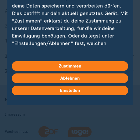
deine Daten speichern und verarbeiten dürfen.
Aktuelle Sendungs-Videos
Dies betrifft nur dein aktuell genutztes Gerät. Mit
"Zustimmen" erklärst du deine Zustimmung zu
ZDFheute Stories
unserer Datenverarbeitung, für die wir deine
Einwilligung benötigen. Oder du legst unter
Themen im Überblick
"Einstellungen/Ablehnen" fest, welchen
Zwecken du deine Zustimmung gibst und
ZDFheute Update
welchen nicht. Deine Datenschutzeinstellungen
kannst du jederzeit mit Wirkung für die Zukunft
Zustimmen
ZDFheute Apps
in deinen Einstellungen widerrufen oder ändern.
Ablehnen
Hier findest du das Impressum.
Einstellen
Weitere Informationen findest du in unserer
Nutzungsbedingungen
Datenschutz
Datenschutzeinstellungen
Datenschutzerklärung.
Impressum
Wechseln zu: