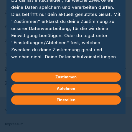
Du kannst entscheiden, für welche Zwecke wir
deine Daten speichern und verarbeiten dürfen.
Zuletzt veröffentlicht
Dies betrifft nur dein aktuell genutztes Gerät. Mit
"Zustimmen" erklärst du deine Zustimmung zu
Aktuelle Sendungs-Videos
unserer Datenverarbeitung, für die wir deine
Einwilligung benötigen. Oder du legst unter
ZDFheute Stories
"Einstellungen/Ablehnen" fest, welchen
Zwecken du deine Zustimmung gibst und
Themen im Überblick
welchen nicht. Deine Datenschutzeinstellungen
kannst du jederzeit mit Wirkung für die Zukunft
ZDFheute Update
in deinen Einstellungen widerrufen oder ändern.
Zustimmen
ZDFheute Apps
Hier findest du das Impressum.
Ablehnen
Weitere Informationen findest du in unserer
Datenschutzerklärung.
Einstellen
Nutzungsbedingungen
Datenschutz
Datenschutzeinstellungen
Impressum