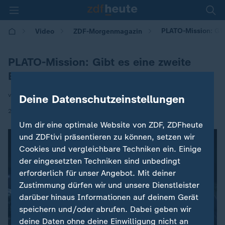
PLATO-Mission: Gib
Video
ZDF-Morgenmagazin
PLATO-Mission: Gibt es eine zweite
Erde?
von Sylvia Blessmann
Deine Datenschutzeinstellungen
|
21.01.2026 | 05:30
Um dir eine optimale Website von ZDF, ZDFheute
und ZDFtivi präsentieren zu können, setzen wir
Cookies und vergleichbare Techniken ein. Einige
der eingesetzten Techniken sind unbedingt
erforderlich für unser Angebot. Mit deiner
Zustimmung dürfen wir und unsere Dienstleister
darüber hinaus Informationen auf deinem Gerät
speichern und/oder abrufen. Dabei geben wir
deine Daten ohne deine Einwilligung nicht an