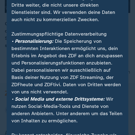
Dritte weiter, die nicht unsere direkten
Dienstleister sind. Wir verwenden deine Daten
auch nicht zu kommerziellen Zwecken.
Gibt es eine zweite Erde im All? Mit 26 Kameras will
das ESA-Weltraumteleskop PLATO Hunderttausende
00:15
Zustimmungspflichtige Datenverarbeitung
Sterne beobachten und erdähnliche Planeten bei
• Personalisierung:
Die Speicherung von
sonnenähnlichen Sternen aufspüren.
bestimmten Interaktionen ermöglicht uns, dein
Erlebnis im Angebot des ZDF an dich anzupassen
und Personalisierungsfunktionen anzubieten.
Dabei personalisieren wir ausschließlich auf
nach oben
Basis deiner Nutzung von ZDF Streaming, der
ZDFheute und ZDFtivi. Daten von Dritten werden
von uns nicht verwendet.
• Social Media und externe Drittsysteme:
Wir
nutzen Social-Media-Tools und Dienste von
anderen Anbietern. Unter anderem um das Teilen
von Inhalten zu ermöglichen.
Aktuell bei ZDFheute