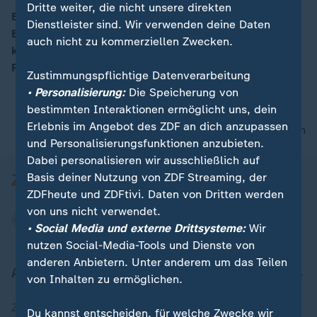
Dritte weiter, die nicht unsere direkten
Es ist eine Zahl wie ein Paukenschlag: 3,5 Milliarden
Dienstleister sind. Wir verwenden deine Daten
Euro soll das Defizit der Pflegeversicherung allein im
00:12
auch nicht zu kommerziellen Zwecken.
kommenden Jahr betragen. Das deutsche
Pflegesystem braucht dringend eine Reform.
Zustimmungspflichtige Datenverarbeitung
• Personalisierung:
Die Speicherung von
bestimmten Interaktionen ermöglicht uns, dein
Erlebnis im Angebot des ZDF an dich anzupassen
nach oben
und Personalisierungsfunktionen anzubieten.
Dabei personalisieren wir ausschließlich auf
Basis deiner Nutzung von ZDF Streaming, der
ZDFheute und ZDFtivi. Daten von Dritten werden
von uns nicht verwendet.
• Social Media und externe Drittsysteme:
Wir
nutzen Social-Media-Tools und Dienste von
anderen Anbietern. Unter anderem um das Teilen
Aktuell bei ZDFheute
von Inhalten zu ermöglichen.
Zuletzt veröffentlicht
Du kannst entscheiden, für welche Zwecke wir