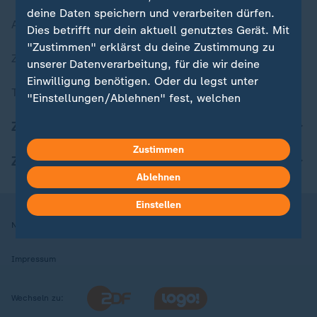
deine Daten speichern und verarbeiten dürfen.
Aktuelle Sendungs-Videos
Dies betrifft nur dein aktuell genutztes Gerät. Mit
"Zustimmen" erklärst du deine Zustimmung zu
ZDFheute Stories
unserer Datenverarbeitung, für die wir deine
Einwilligung benötigen. Oder du legst unter
Themen im Überblick
"Einstellungen/Ablehnen" fest, welchen
Zwecken du deine Zustimmung gibst und
ZDFheute Update
welchen nicht. Deine Datenschutzeinstellungen
kannst du jederzeit mit Wirkung für die Zukunft
Zustimmen
ZDFheute Apps
in deinen Einstellungen widerrufen oder ändern.
Ablehnen
Hier findest du das Impressum.
Einstellen
Weitere Informationen findest du in unserer
Nutzungsbedingungen
Datenschutz
Datenschutzeinstellungen
Datenschutzerklärung.
Impressum
Wechseln zu: