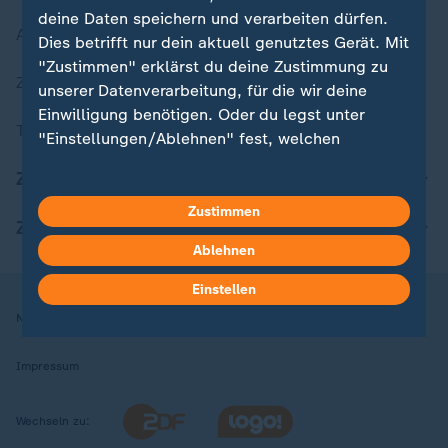
deine Daten speichern und verarbeiten dürfen.
Aktuelle Sendungs-Videos
Dies betrifft nur dein aktuell genutztes Gerät. Mit
"Zustimmen" erklärst du deine Zustimmung zu
ZDFheute Stories
unserer Datenverarbeitung, für die wir deine
Einwilligung benötigen. Oder du legst unter
Themen im Überblick
"Einstellungen/Ablehnen" fest, welchen
Zwecken du deine Zustimmung gibst und
ZDFheute Update
welchen nicht. Deine Datenschutzeinstellungen
kannst du jederzeit mit Wirkung für die Zukunft
Zustimmen
ZDFheute Apps
in deinen Einstellungen widerrufen oder ändern.
Ablehnen
Hier findest du das Impressum.
Einstellen
Weitere Informationen findest du in unserer
Nutzungsbedingungen
Datenschutz
Datenschutzeinstellungen
Datenschutzerklärung.
Impressum
Wechseln zu: