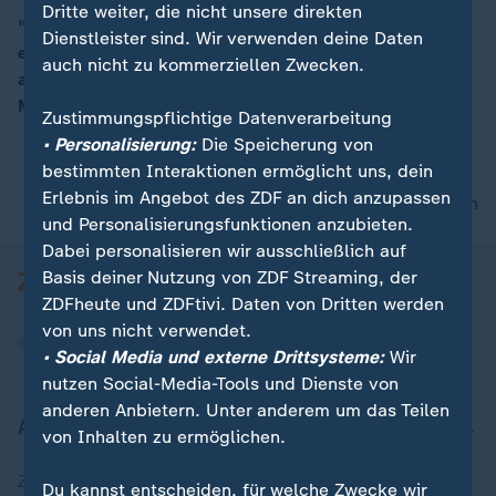
Dritte weiter, die nicht unsere direkten
"Die Surfer stehen Schlange, um die Welle zu
Dienstleister sind. Wir verwenden deine Daten
erwischen", berichtet ZDF-Reporterin Patricia Schäfer
00:15
auch nicht zu kommerziellen Zwecken.
aus dem neu eröffneten Wavepark in der Nähe des
Münchener Flughafens.
Zustimmungspflichtige Datenverarbeitung
• Personalisierung:
Die Speicherung von
bestimmten Interaktionen ermöglicht uns, dein
Erlebnis im Angebot des ZDF an dich anzupassen
nach oben
und Personalisierungsfunktionen anzubieten.
Dabei personalisieren wir ausschließlich auf
Basis deiner Nutzung von ZDF Streaming, der
ZDFheute und ZDFtivi. Daten von Dritten werden
von uns nicht verwendet.
• Social Media und externe Drittsysteme:
Wir
nutzen Social-Media-Tools und Dienste von
anderen Anbietern. Unter anderem um das Teilen
Aktuell bei ZDFheute
von Inhalten zu ermöglichen.
Zuletzt veröffentlicht
Du kannst entscheiden, für welche Zwecke wir