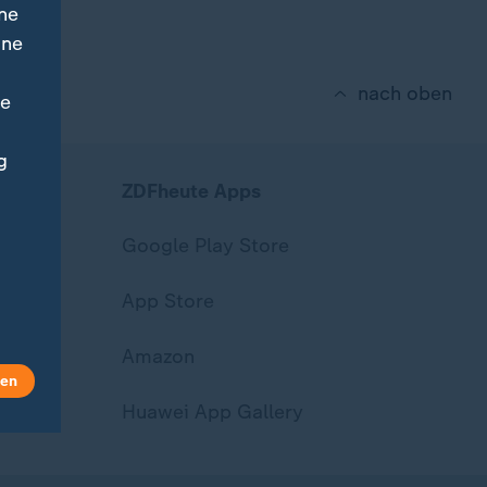
ne
ine
nach oben
ne
g
ZDFheute Apps
Google Play Store
App Store
Amazon
len
Huawei App Gallery