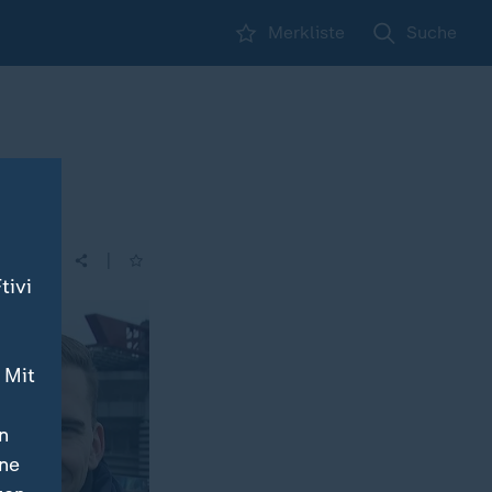
Merkliste
Suche
|
tivi
 Mit
n
ine